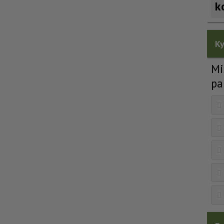
k
Ky
Mi
pa