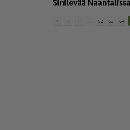
Sinilevää Naantaliss
«
‹
1
62
63
64
...