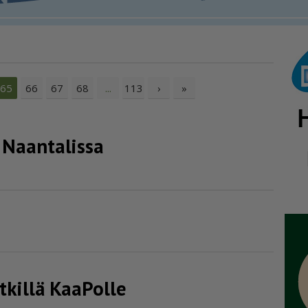
66
67
68
113
›
»
65
...
i Naantalissa
tkillä KaaPolle