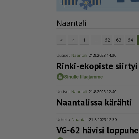
Naantali
«
‹
1
62
63
64
...
Uutiset
Naantali
21.8.2023 14.30
Rinki-ekopiste siirty
Uutiset
Naantali
21.8.2023 12.40
Naantalissa kärähti
Urheilu
Naantali
21.8.2023 12.30
VG-62 hävisi loppuhe