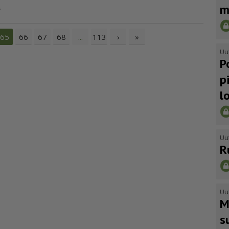
a
m
66
67
68
113
›
»
65
...
Uu
P
p
l
Uu
R
Uu
M
s