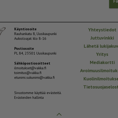
F
Käyntiosoite
Yhteystiedot
Rauhankatu 8, Uusikaupunki
Juttuvinkki
Aukioloajat: klo 8-16
Lähetä lukijaku
Postiosoite
PL 84, 23501 Uusikaupunki
Yritys
Mediakortti
Sähköpostiosoitteet
ilmoitukset@vakka.fi
Avoimuusilmoituk
toimitus@vakka.fi
etunimi.sukunimi@vakka.fi
Kuolinilmoituks
Tietosuojaselos
Sivustomme käyttää evästeitä.
Evästeiden hallinta