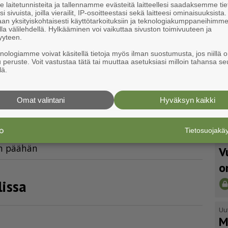
laitetunnisteita ja tallennamme evästeitä laitteellesi saadaksemme tie
i sivuista, joilla vierailit, IP-osoitteestasi sekä laitteesi ominaisuuksista
an yksityiskohtaisesti käyttötarkoituksiin ja teknologiakumppaneihimm
la välilehdellä. Hylkääminen voi vaikuttaa sivuston toimivuuteen ja
yyteen.
lo käyttöön Naantalissa
knologiamme voivat käsitellä tietoja myös ilman suostumusta, jos niillä o
u peruste. Voit vastustaa tätä tai muuttaa asetuksiasi milloin tahansa se
lä.
Omat valintani
Hyväksyn kaikki
 arvovoitto
Tietosuojak
Uu
ien pää­hän
V
o
lissa
Uu
M