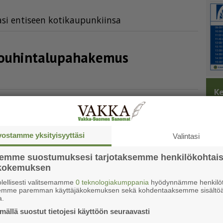
a­si en­ti­seen ko­ti­kau­pun­kiin­sa
uhin­ta­lu­pa­ha­kemus
Ke
t odottaa ennätysyleisöä
vostamme yksityisyyttäsi
Valintasi
semme suostumuksesi tarjotaksemme henkilökohtai
ökokemuksen
kisoissa
lellisesti valitsemamme
0 teknologiakumppania
hyödynnämme henkilöt
semme paremman käyttäjäkokemuksen sekä kohdentaaksemme sisältöä
a.
ällä suostut tietojesi käyttöön seuraavasti
ei riittänyt voittoon