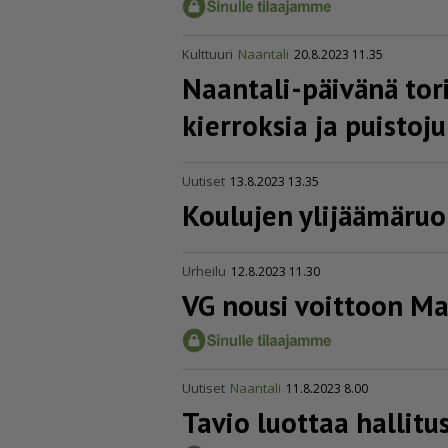
Kulttuuri
Naantali
20.8.2023 11.35
Naantali-päivänä tor
kierroksia ja puistoj
Uutiset
13.8.2023 13.35
Koulujen ylijää­mä­ruo­
Urheilu
12.8.2023 11.30
VG nousi voittoon M
Uutiset
Naantali
11.8.2023 8.00
Tavio luottaa halli­tu­