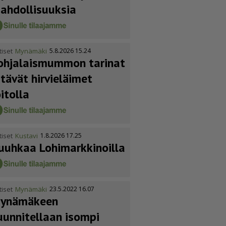
ahdol­li­suuksia
tiset
Mynämäki
5.8.2026 15.24
ohja­lais­mummon tarinat
itävät hirvieläimet
oitolla
tiset
Kustavi
1.8.2026 17.25
uuhkaa Lohimark­ki­noilla
tiset
Mynämäki
23.5.2022 16.07
ynämäkeen
uunnitellaan isompi