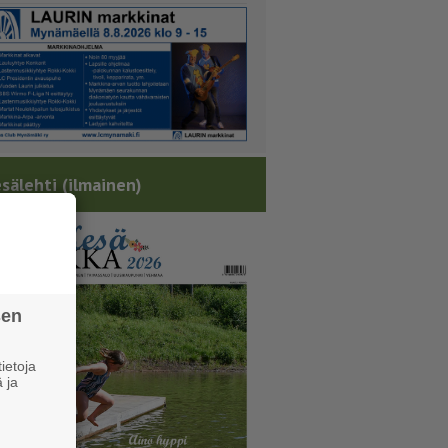
sälehti (ilmainen)
sen
ietoja
 ja