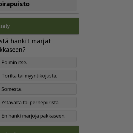
oirapuisto
sely
stä hankit marjat
kkaseen?
Poimin itse.
Torilta tai myyntikojusta.
Somesta.
Ystävältä tai perhepiiristä.
En hanki marjoja pakkaseen.