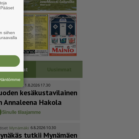
toja
. Pääset
e
n siihen
uraavalla
Luetuimmat
Uusimmat
äytäntömme
tiset
Kustavi
1.8.2026 17.30
uoden kesäkus­ta­vi­lainen
n Annaleena Hakola
tiset
Mynämäki
6.8.2026 10.30
ynäkäs tutkii Mynämäen