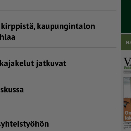
ikirppistä, kaupungintalon
uhlaa
Nä
ka­ja­kelut jatkuvat
askussa
syh­teis­työhön