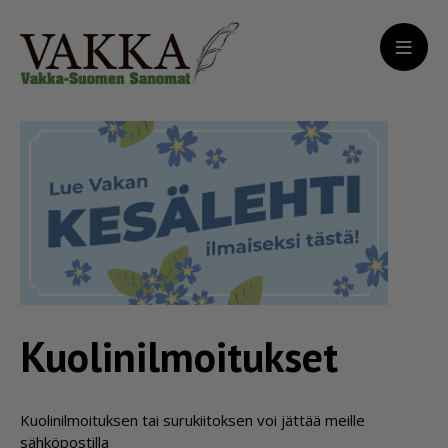
Kuoli­nil­moi­tukset
Kuo­li­nil­moi­tuk­sen tai su­ru­kii­tok­sen voi jät­tää meil­le
säh­kö­pos­til­la