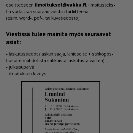
osoit­tee­seen
il­moi­tuk­set@vak­ka.fi
. Il­moi­tus­teks­
tin voi lait­taa suo­raan vies­tiin tai liit­tee­nä
(esim. word-, pdf-, tai ku­va­tie­dos­to).
Viestissä tulee mainita myös seuraavat
asiat:
- las­ku­tus­tie­dot (las­kun saa­ja, lä­hi­o­soi­te + säh­kö­pos­
ti­o­soi­te mah­dol­lis­ta säh­köis­tä las­ku­tus­ta var­ten)
- jul­kai­su­päi­vä
- il­moi­tuk­sen le­veys