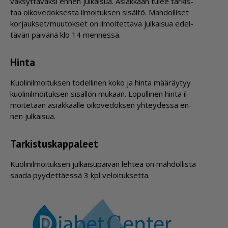
väk­syt­tä­väk­si en­nen jul­kai­sua. Asi­ak­kaan tu­lee tar­kis­
taa oi­ko­ve­dok­ses­ta il­moi­tuk­sen si­säl­tö. Mah­dol­li­set
kor­jauk­set/muu­tok­set on il­moi­tet­ta­va jul­kai­sua edel­
tä­vän päi­vä­nä klo 14 men­nes­sä.
Hinta
Kuo­li­nil­moi­tuk­sen to­del­li­nen koko ja hin­ta mää­räy­tyy
kuo­li­nil­moi­tuk­sen si­säl­lön mu­kaan. Lo­pul­li­nen hin­ta il­
moi­te­taan asi­ak­kaal­le oi­ko­ve­dok­sen yh­tey­des­sä en­
nen jul­kai­sua.
Tarkis­tus­kap­paleet
Kuo­li­nil­moi­tuk­sen jul­kai­su­päi­vän leh­teä on mah­dol­lis­ta
saa­da pyy­det­tä­es­sä 3 kpl ve­loi­tuk­set­ta.