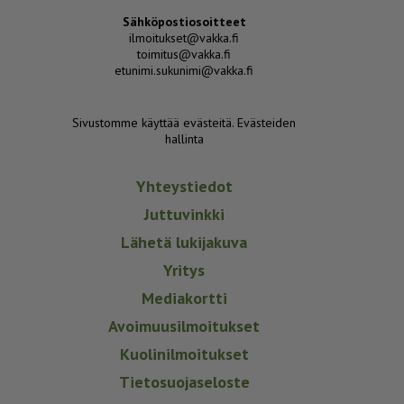
Sähköpostiosoitteet
ilmoitukset@vakka.fi
toimitus@vakka.fi
etunimi.sukunimi@vakka.fi
Sivustomme käyttää evästeitä.
Evästeiden
hallinta
Yhteystiedot
Juttuvinkki
Lähetä lukijakuva
Yritys
Mediakortti
Avoimuusilmoitukset
Kuolinilmoitukset
Tietosuojaseloste