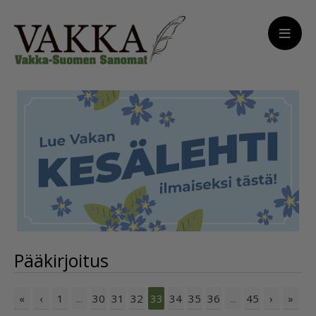
Pääkirjoitus
«
‹
1
30
31
32
34
35
36
45
›
»
...
33
...