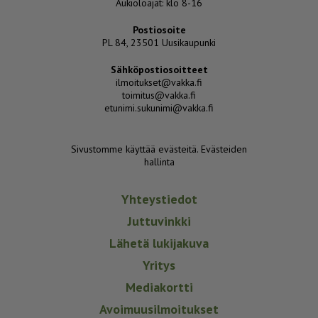
Aukioloajat: klo 8-16
Postiosoite
PL 84, 23501 Uusikaupunki
Sähköpostiosoitteet
ilmoitukset@vakka.fi
toimitus@vakka.fi
etunimi.sukunimi@vakka.fi
Sivustomme käyttää evästeitä.
Evästeiden
hallinta
Yhteystiedot
Juttuvinkki
Lähetä lukijakuva
Yritys
Mediakortti
Avoimuusilmoitukset