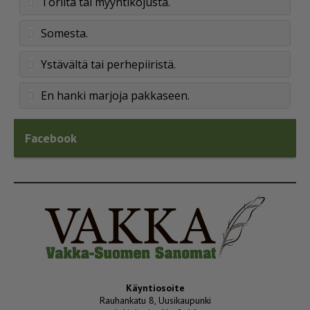
Torilta tai myyntikojusta.
Somesta.
Ystävältä tai perhepiiristä.
En hanki marjoja pakkaseen.
Facebook
Käyntiosoite
Rauhankatu 8, Uusikaupunki