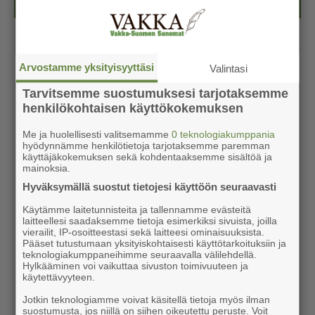
Arvostamme yksityisyyttäsi
Valintasi
Tarvitsemme suostumuksesi tarjotaksemme
henkilökohtaisen käyttökokemuksen
Me ja huolellisesti valitsemamme
0 teknologiakumppania
hyödynnämme henkilötietoja tarjotaksemme paremman
käyttäjäkokemuksen sekä kohdentaaksemme sisältöä ja
mainoksia.
Hyväksymällä suostut tietojesi käyttöön seuraavasti
Käytämme laitetunnisteita ja tallennamme evästeitä
laitteellesi saadaksemme tietoja esimerkiksi sivuista, joilla
vierailit, IP-osoitteestasi sekä laitteesi ominaisuuksista.
Pääset tutustumaan yksityiskohtaisesti käyttötarkoituksiin ja
teknologiakumppaneihimme seuraavalla välilehdellä.
Hylkääminen voi vaikuttaa sivuston toimivuuteen ja
käytettävyyteen.
Jotkin teknologiamme voivat käsitellä tietoja myös ilman
suostumusta, jos niillä on siihen oikeutettu peruste. Voit