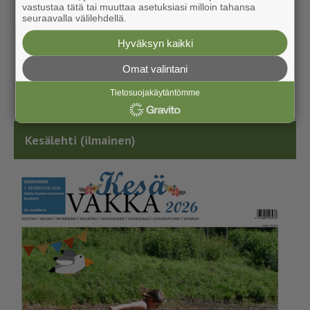
vastustaa tätä tai muuttaa asetuksiasi milloin tahansa
seuraavalla välilehdellä.
Hyväksyn kaikki
Omat valintani
Tietosuojakäytäntömme
Kesälehti (ilmainen)