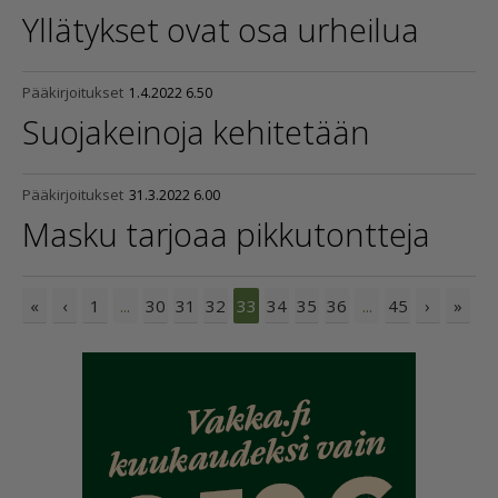
Yllätykset ovat osa urheilua
Pääkirjoitukset
1.4.2022 6.50
Suojakeinoja kehitetään
Pääkirjoitukset
31.3.2022 6.00
Masku tarjoaa pikkutontteja
«
‹
1
30
31
32
34
35
36
45
›
»
...
33
...