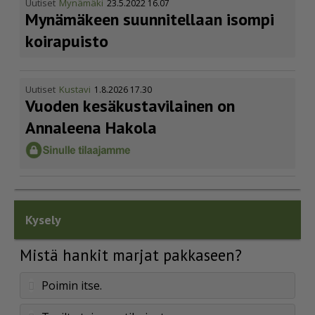
Uutiset
Mynämäki
23.5.2022 16.07
Mynämäkeen suunnitellaan isompi
koirapuisto
Uutiset
Kustavi
1.8.2026 17.30
Vuoden kesäkus­ta­vi­lainen on
Annaleena Hakola
Kysely
Mistä hankit marjat pakkaseen?
Poimin itse.