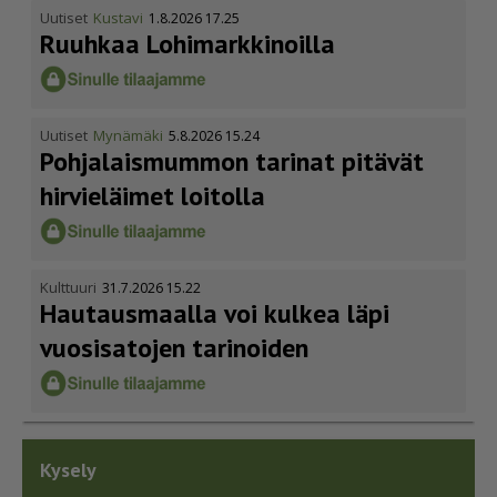
Uutiset
Kustavi
1.8.2026 17.25
Ruuhkaa Lohimark­ki­noilla
Uutiset
Mynämäki
5.8.2026 15.24
Pohja­lais­mummon tarinat pitävät
hirvieläimet loitolla
Kulttuuri
31.7.2026 15.22
Hautausmaalla voi kulkea läpi
vuosisatojen tarinoiden
Kysely