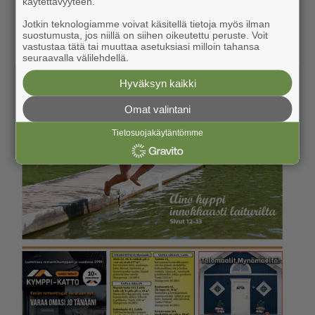
käytettävyyteen.
Jotkin teknologiamme voivat käsitellä tietoja myös ilman
suostumusta, jos niillä on siihen oikeutettu peruste. Voit
vastustaa tätä tai muuttaa asetuksiasi milloin tahansa
seuraavalla välilehdellä.
Hyväksyn kaikki
Omat valintani
Tietosuojakäytäntömme