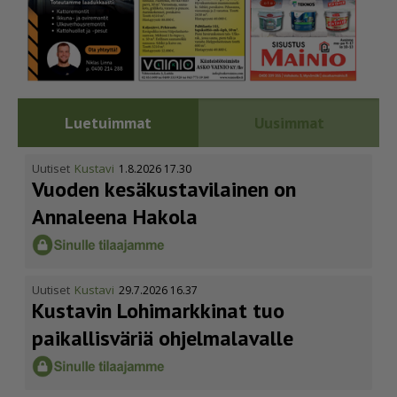
Luetuimmat
Uusimmat
Uutiset
Kustavi
1.8.2026 17.30
Vuoden kesäkus­ta­vi­lainen on
Annaleena Hakola
Uutiset
Kustavi
29.7.2026 16.37
Kustavin Lohimarkkinat tuo
paikallisväriä ohjelmalavalle