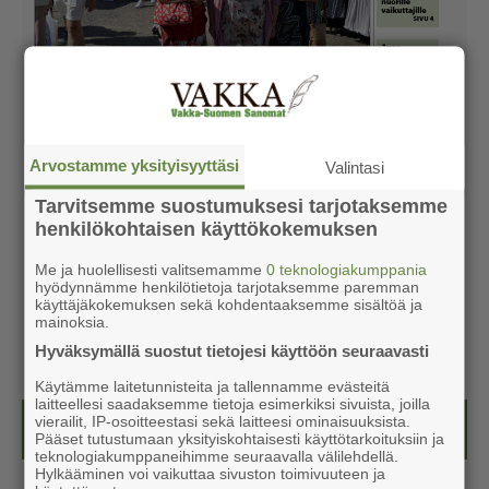
Arvostamme yksityisyyttäsi
Valintasi
Tarvitsemme suostumuksesi tarjotaksemme
henkilökohtaisen käyttökokemuksen
Me ja huolellisesti valitsemamme
0 teknologiakumppania
hyödynnämme henkilötietoja tarjotaksemme paremman
käyttäjäkokemuksen sekä kohdentaaksemme sisältöä ja
mainoksia.
Hyväksymällä suostut tietojesi käyttöön seuraavasti
Käytämme laitetunnisteita ja tallennamme evästeitä
laitteellesi saadaksemme tietoja esimerkiksi sivuista, joilla
vierailit, IP-osoitteestasi sekä laitteesi ominaisuuksista.
Kesälehti (ilmainen)
Pääset tutustumaan yksityiskohtaisesti käyttötarkoituksiin ja
teknologiakumppaneihimme seuraavalla välilehdellä.
Hylkääminen voi vaikuttaa sivuston toimivuuteen ja