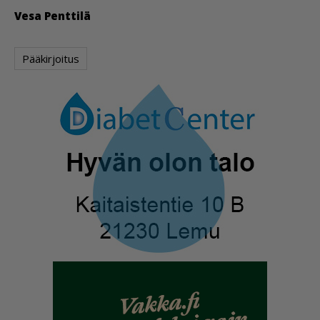
Vesa Pent­ti­lä
Pääkirjoitus