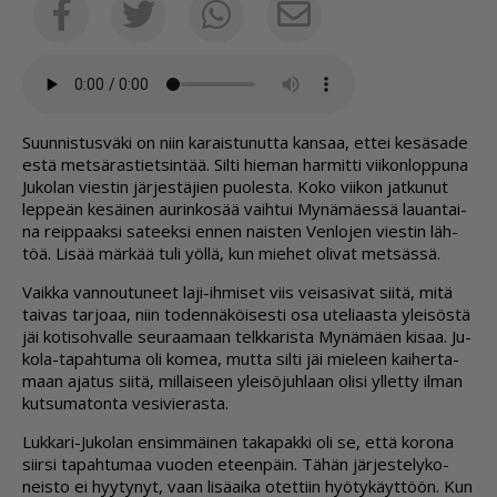
Sähköposti
Facebook
Twitter
Whatsapp
Suun­nis­tus­vä­ki on niin ka­rais­tu­nut­ta kan­saa, et­tei ke­sä­sa­de
es­tä met­sä­ras­tiet­sin­tää. Sil­ti hie­man har­mit­ti vii­kon­lop­pu­na
Ju­ko­lan vies­tin jär­jes­tä­jien puo­les­ta. Koko vii­kon jat­ku­nut
lep­pe­än ke­säi­nen au­rin­ko­sää vaih­tui My­nä­mä­es­sä lau­an­tai­
na reip­paak­si sa­teek­si en­nen nais­ten Ven­lo­jen vies­tin läh­
töä. Li­sää mär­kää tuli yöl­lä, kun mie­het oli­vat met­säs­sä.
Vaik­ka van­nou­tu­neet laji-ih­mi­set viis vei­sa­si­vat sii­tä, mitä
tai­vas tar­jo­aa, niin to­den­nä­köi­ses­ti osa ute­li­aas­ta ylei­sös­tä
jäi ko­ti­soh­val­le seu­raa­maan telk­ka­ris­ta My­nä­mä­en ki­saa. Ju­
ko­la-ta­pah­tu­ma oli ko­mea, mut­ta sil­ti jäi mie­leen kai­her­ta­
maan aja­tus sii­tä, mil­lai­seen ylei­sö­juh­laan oli­si yl­let­ty il­man
kut­su­ma­ton­ta ve­si­vie­ras­ta.
Luk­ka­ri-Ju­ko­lan en­sim­mäi­nen ta­ka­pak­ki oli se, et­tä ko­ro­na
siir­si ta­pah­tu­maa vuo­den eteen­päin. Tä­hän jär­jes­te­ly­ko­
neis­to ei hyy­ty­nyt, vaan li­sä­ai­ka otet­tiin hyö­ty­käyt­töön. Kun