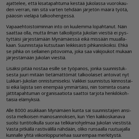
ajat­te­lee, et­tä ki­sa­ta­pah­tu­ma kes­tää Ju­ko­las­sa vuo­ro­kau­
den ver­ran, niin sitä var­ten teh­dään jär­je­tön mää­rä työ­tä,
pää­o­sin vie­lä­pä tal­koo­hen­ges­sä.
Va­paa­eh­tois­toi­min­nan in­to on kuu­lem­ma lo­pah­ta­nut. Näin
saat­taa ol­la, mut­ta il­man tal­koi­li­joi­ta Ju­ko­lan vies­tiä ei pys­
tyt­täi­si jär­jes­tä­mään My­nä­mä­es­sä ei­kä mis­sään muu­al­la­
kaan. Suun­nis­ta­jia kut­su­taan leik­ki­säs­ti pih­ka­nis­koik­si. Eh­kä
se pih­ka on sel­lai­nen pi­to­voi­ma, joka saa vä­ki­jou­kot mu­kaan
jär­jes­tä­mään Ju­ko­lan vies­tiä.
Li­säk­si pi­tää nos­taa esil­le se työ­pa­nos, jon­ka suun­nis­tuk­
ses­ta juu­ri mi­tään tie­tä­mät­tö­mät tal­koo­lai­set an­toi­vat nyt
Luk­ka­ri-Ju­ko­lan on­nis­tu­mi­sek­si. Vaik­kei suun­nis­tus kiin­nos­tai­
si ei­kä la­jis­ta sen enem­pää ym­mär­täi­si, niin toi­min­ta osa­na
jät­ti­ta­pah­tu­man or­ga­ni­saa­ti­o­ta saat­toi tar­jo­ta hen­ki­lö­koh­
tai­sia elä­myk­siä.
Al­le 8000 asuk­kaan My­nä­mä­en kun­ta sai suun­nis­ta­jien an­si­
os­ta mel­koi­sen mai­no­san­nok­sen, kun Ylen kak­kos­ka­na­va
suol­si tun­ti­tol­kul­la suo­raa telk­ka­ri­oh­jel­maa Ju­ko­lan vies­tis­tä.
Vas­ta pit­käl­lä ras­ti­vä­lil­lä näh­dään, oli­ko run­saal­la ruu­tu­a­jal­la
kun­nal­le yh­tä vii­kon­lop­pu­rie­haa suu­rem­paa mer­ki­tys­tä.