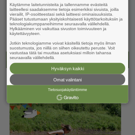
Käytämme laitetunnisteita ja tallennamme evästeitä
laitteellesi saadaksemme tietoja esimerkiksi sivuista, joilla
vierailit, IP-osoitteestasi sekä laitteesi ominaisuuksista.
Pääset tutustumaan yksityiskohtaisesti käyttötarkoituksiin ja
teknologiakumppaneihimme seuraavalla välilehdellä.
Hylkääminen voi vaikuttaa sivuston toimivuuteen ja
käytettävyyteen.
Jotkin teknologiamme voivat käsitellä tietoja myös ilman
suostumusta, jos niillä on siihen oikeutettu peruste. Voit
vastustaa tätä tai muuttaa asetuksiasi milloin tahansa
seuraavalla välilehdellä.
Kesälehti (ilmainen)
Hyväksyn kaikki
Omat valintani
Tietosuojakäytäntömme