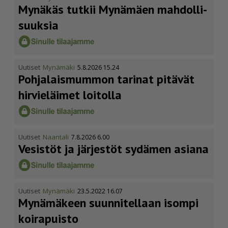
Mynäkäs tutkii Mynämäen mahdol­li­
suuksia
Uutiset
Mynämäki
5.8.2026 15.24
Pohja­lais­mummon tarinat pitävät
hirvieläimet loitolla
Uutiset
Naantali
7.8.2026 6.00
Vesistöt ja järjestöt sydämen asiana
Uutiset
Mynämäki
23.5.2022 16.07
Mynämäkeen suunnitellaan isompi
koirapuisto