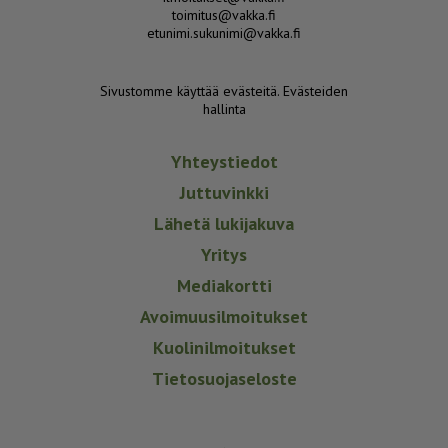
toimitus@vakka.fi
etunimi.sukunimi@vakka.fi
Sivustomme käyttää evästeitä.
Evästeiden
hallinta
Yhteystiedot
Juttuvinkki
Lähetä lukijakuva
Yritys
Mediakortti
Avoimuusilmoitukset
Kuolinilmoitukset
Tietosuojaseloste