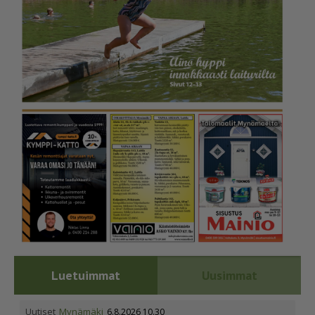
Luetuimmat
Uusimmat
Uutiset
Mynämäki
6.8.2026 10.30