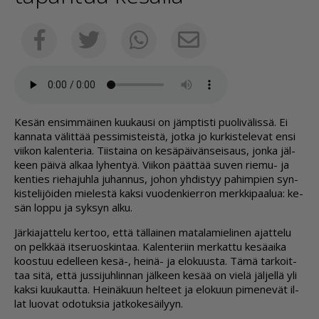
Sähköposti
Facebook
Twitter
Whatsapp
Ke­sän en­sim­mäi­nen kuu­kau­si on jämp­tis­ti puo­li­vä­lis­sä. Ei
kan­na­ta vä­lit­tää pes­si­mis­teis­tä, jot­ka jo kur­kis­te­le­vat en­si
vii­kon ka­len­te­ria. Tiis­tai­na on ke­sä­päi­vän­sei­saus, jon­ka jäl­
keen päi­vä al­kaa ly­hen­tyä. Vii­kon päät­tää su­ven rie­mu- ja
ken­ties rie­ha­juh­la ju­han­nus, jo­hon yh­dis­tyy pa­him­pien syn­
kis­te­li­jöi­den mie­les­tä kak­si vuo­den­kier­ron merk­ki­paa­lua: ke­
sän lop­pu ja syk­syn al­ku.
Jär­ki­a­jat­te­lu ker­too, et­tä täl­lai­nen ma­ta­la­mie­li­nen ajat­te­lu
on pelk­kää it­se­ruos­kin­taa. Ka­len­te­riin mer­kat­tu ke­sä­ai­ka
koos­tuu edel­leen kesä-, hei­nä- ja elo­kuus­ta. Tämä tar­koit­
taa sitä, et­tä jus­si­juh­lin­nan jäl­keen ke­sää on vie­lä jäl­jel­lä yli
kak­si kuu­kaut­ta. Hei­nä­kuun hel­teet ja elo­kuun pi­me­ne­vät il­
lat luo­vat odo­tuk­sia jat­ko­ke­säi­lyyn.