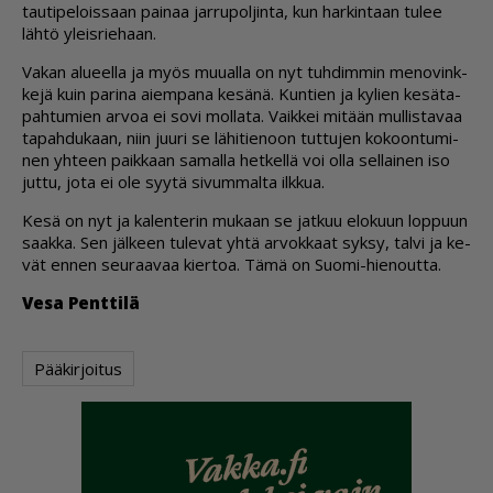
tau­ti­pe­lois­saan pai­naa jar­ru­pol­jin­ta, kun har­kin­taan tu­lee
läh­tö yleis­rie­haan.
Va­kan alu­eel­la ja myös muu­al­la on nyt tuh­dim­min me­no­vink­
ke­jä kuin pa­ri­na ai­em­pa­na ke­sä­nä. Kun­tien ja ky­lien ke­sä­ta­
pah­tu­mien ar­voa ei sovi mol­la­ta. Vaik­kei mi­tään mul­lis­ta­vaa
ta­pah­du­kaan, niin juu­ri se lä­hi­tie­noon tut­tu­jen ko­koon­tu­mi­
nen yh­teen paik­kaan sa­mal­la het­kel­lä voi ol­la sel­lai­nen iso
jut­tu, jota ei ole syy­tä si­vum­mal­ta ilk­kua.
Kesä on nyt ja ka­len­te­rin mu­kaan se jat­kuu elo­kuun lop­puun
saak­ka. Sen jäl­keen tu­le­vat yh­tä ar­vok­kaat syk­sy, tal­vi ja ke­
vät en­nen seu­raa­vaa kier­toa. Tämä on Suo­mi-hie­nout­ta.
Vesa Pent­ti­lä
Pääkirjoitus