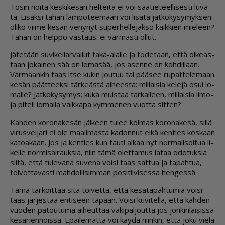
To­sin noi­ta kes­ki­ke­sän hel­tei­tä ei voi sää­tie­teel­li­ses­ti lu­va­
ta. Li­säk­si tä­hän läm­pö­tee­maan voi li­sä­tä jat­ko­ky­sy­myk­sen:
oli­ko vii­me ke­sän ve­ny­nyt su­per­hel­le­jak­so kaik­kien mie­leen?
Tä­hän on help­po vas­taus: ei var­mas­ti ol­lut.
Jä­te­tään su­vi­ke­li­ar­vai­lut taka-alal­le ja to­de­taan, et­tä oi­ke­as­
taan jo­kai­nen sää on lo­ma­sää, jos asen­ne on koh­dil­laan.
Var­maan­kin taas it­se ku­kin jou­tuu tai pää­see ru­pat­te­le­maan
ke­sän päät­teek­si tär­ke­äs­tä ai­hees­ta: mil­lai­sia ke­le­jä osui lo­
mal­le? Jat­ko­ky­sy­mys: kuka muis­taa tar­kal­leen, mil­lai­sia il­mo­
ja pi­te­li lo­mal­la vaik­ka­pa kym­me­nen vuot­ta sit­ten?
Kah­den ko­ro­na­ke­sän jäl­keen tu­lee kol­mas ko­ro­na­ke­sä, sil­lä
vi­rus­vei­ja­ri ei ole maa­il­mas­ta ka­don­nut ei­kä ken­ties kos­kaan
ka­to­a­kaan. Jos ja ken­ties kun tau­ti al­kaa nyt nor­ma­li­soi­tua li­
kel­le nor­mi­sai­rauk­sia, niin tämä olet­ta­mus la­taa odo­tuk­sia
sii­tä, et­tä tu­le­va­na su­ve­na voi­si taas sat­tua ja ta­pah­tua,
toi­vot­ta­vas­ti mah­dol­li­sim­man po­si­tii­vi­ses­sa hen­ges­sä.
Tämä tar­koit­taa sitä toi­vet­ta, et­tä ke­sä­ta­pah­tu­mia voi­si
taas jär­jes­tää en­ti­seen ta­paan. Voi­si ku­vi­tel­la, et­tä kah­den
vuo­den pa­tou­tu­ma ai­heut­taa vä­ki­pal­jout­ta jos jon­kin­lai­sis­sa
ke­sä­rien­nois­sa. Epäi­le­mät­tä voi käy­dä niin­kin, et­tä joku vie­lä