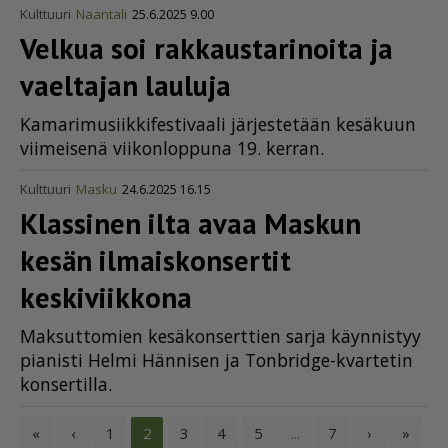
Kulttuuri
Naantali
25.6.2025 9.00
Velkua soi rakkaus­ta­ri­noita ja
vaeltajan lauluja
Ka­ma­ri­mu­siik­ki­fes­ti­vaa­li jär­jes­te­tään ke­sä­kuun
vii­mei­se­nä vii­kon­lop­pu­na 19. ker­ran.
Kulttuuri
Masku
24.6.2025 16.15
Klassinen ilta avaa Maskun
kesän ilmais­kon­sertit
keskiviikkona
Mak­sut­to­mien ke­sä­kon­sert­tien sar­ja käyn­nis­tyy
pi­a­nis­ti Hel­mi Hän­ni­sen ja Tonb­rid­ge-kvar­te­tin
kon­ser­til­la.
«
‹
1
3
4
5
7
›
»
2
...