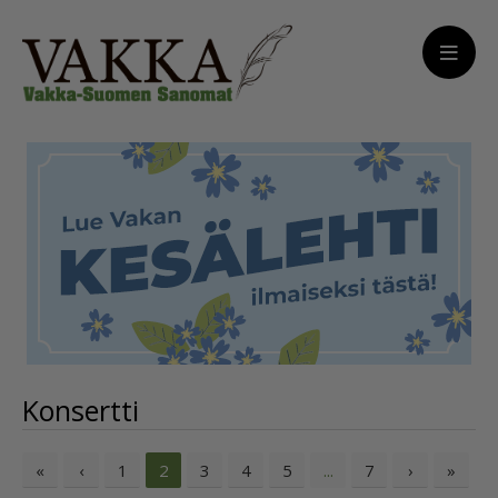
Konsertti
«
‹
1
3
4
5
7
›
»
2
...