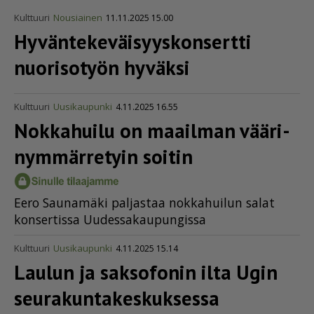
Kulttuuri
Nousiainen
11.11.2025 15.00
Hyvän­te­ke­väi­syys­kon­sertti
nuorisotyön hyväksi
Kulttuuri
Uusikaupunki
4.11.2025 16.55
Nokkahuilu on maailman vääri­
nym­mär­retyin soitin
Ee­ro Sau­na­mä­ki pal­jas­taa nok­ka­hui­lun sa­lat
kon­ser­tis­sa Uu­des­sa­kau­pun­gis­sa
Kulttuuri
Uusikaupunki
4.11.2025 15.14
Laulun ja saksofonin ilta Ugin
seura­kun­ta­kes­kuk­sessa