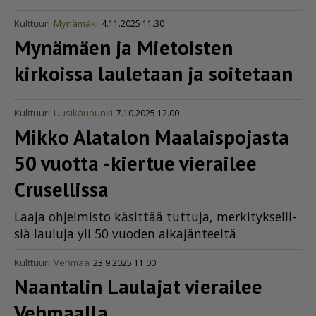
Kulttuuri
Mynämäki
4.11.2025 11.30
Mynämäen ja Mietoisten
kirkoissa lauletaan ja soitetaan
Kulttuuri
Uusikaupunki
7.10.2025 12.00
Mikko Alatalon Maalaispojasta
50 vuotta -kiertue vierailee
Crusellissa
Laa­ja oh­jel­mis­to kä­sit­tää tut­tu­ja, mer­ki­tyk­sel­li­
siä lau­lu­ja yli 50 vuo­den ai­ka­jän­teel­tä.
Kulttuuri
Vehmaa
23.9.2025 11.00
Naantalin Laulajat vierailee
Vehmaalla