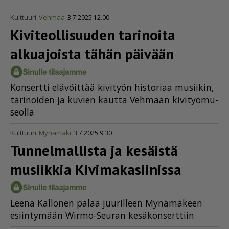
Kulttuuri
Vehmaa
3.7.2025 12.00
Kivite­ol­li­suuden tarinoita
alkuajoista tähän päivään
Kon­sert­ti elä­vöit­tää ki­vi­työn his­to­ri­aa mu­sii­kin,
ta­ri­noi­den ja ku­vien kaut­ta Veh­maan ki­vi­työ­mu­
se­ol­la
Kulttuuri
Mynämäki
3.7.2025 9.30
Tunnelmallista ja kesäistä
musiikkia Kivima­ka­sii­nissa
Lee­na Kal­lo­nen pa­laa juu­ril­leen My­nä­mä­keen
esiin­ty­mään Wir­mo-Seu­ran ke­sä­kon­sert­tiin