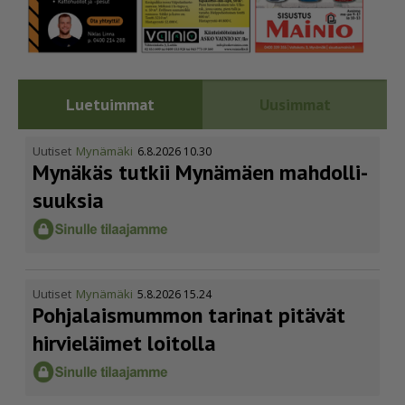
Luetuimmat
Uusimmat
Uutiset
Mynämäki
6.8.2026 10.30
Mynäkäs tutkii Mynämäen mahdol­li­
suuksia
Uutiset
Mynämäki
5.8.2026 15.24
Pohja­lais­mummon tarinat pitävät
hirvieläimet loitolla