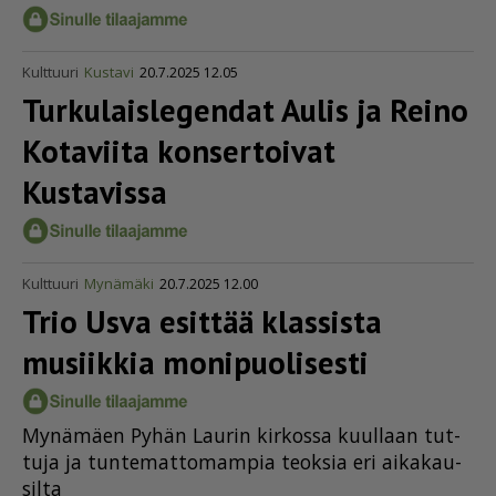
Kulttuuri
Kustavi
20.7.2025 12.05
Turku­lais­le­gendat Aulis ja Reino
Kotaviita konsertoivat
Kustavissa
Kulttuuri
Mynämäki
20.7.2025 12.00
Trio Usva esittää klassista
musiikkia monipuolisesti
My­nä­mä­en Py­hän Lau­rin kir­kos­sa kuul­laan tut­
tu­ja ja tun­te­mat­to­mam­pia te­ok­sia eri ai­ka­kau­
sil­ta