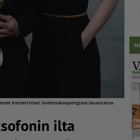
Nä
iainen konsertoivat Uudessakaupungissa lauantaina.
sofonin ilta