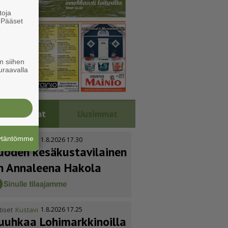
toja
. Pääset
e
n siihen
uraavalla
Luetuimmat
Uusimmat
äytäntömme
tiset
Kustavi
1.8.2026 17.30
uoden kesäkus­ta­vi­lainen
n Annaleena Hakola
tiset
Kustavi
1.8.2026 17.25
uuhkaa Lohimark­ki­noilla