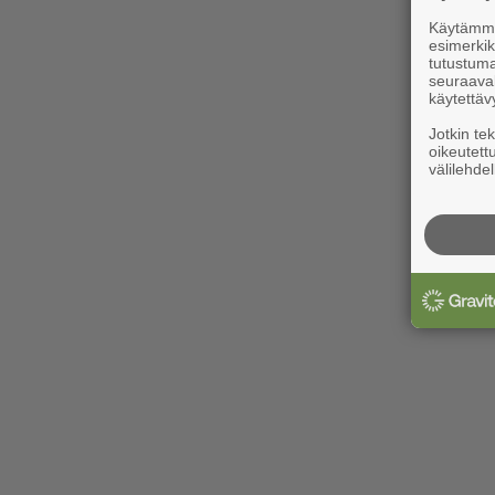
Käytämme 
esimerkiks
tutustuma
seuraaval
käytettäv
Jotkin te
oikeutett
välilehdel