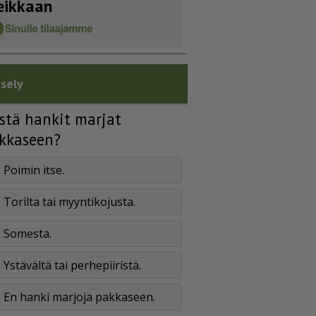
eikkaan
sely
stä hankit marjat
kkaseen?
Poimin itse.
Torilta tai myyntikojusta.
Somesta.
Ystävältä tai perhepiiristä.
En hanki marjoja pakkaseen.