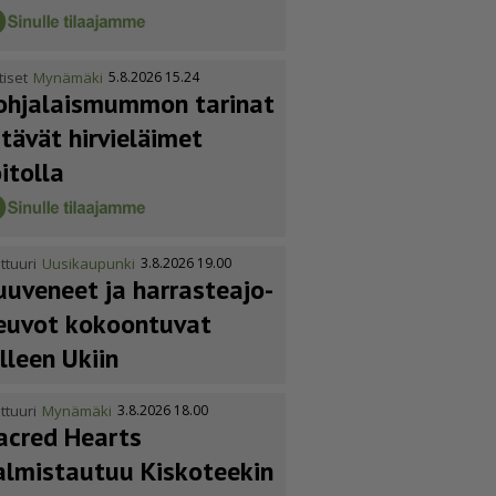
tiset
Mynämäki
5.8.2026 15.24
ohja­lais­mummon tarinat
itävät hirvieläimet
oitolla
ttuuri
Uusikaupunki
3.8.2026 19.00
uuveneet ja harras­te­a­jo­
euvot kokoontuvat
älleen Ukiin
ttuuri
Mynämäki
3.8.2026 18.00
acred Hearts
almistautuu Kiskoteekin