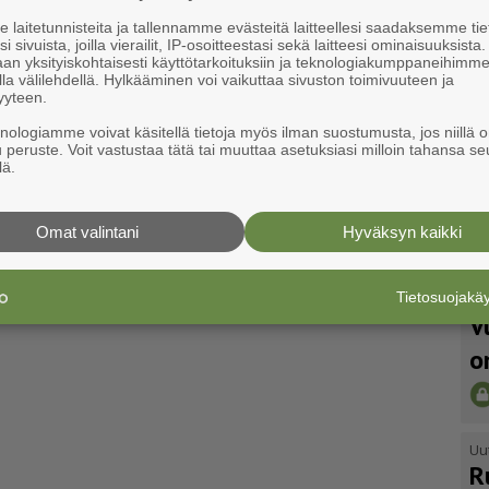
laitetunnisteita ja tallennamme evästeitä laitteellesi saadaksemme tie
i sivuista, joilla vierailit, IP-osoitteestasi sekä laitteesi ominaisuuksista
an yksityiskohtaisesti käyttötarkoituksiin ja teknologiakumppaneihimm
la välilehdellä. Hylkääminen voi vaikuttaa sivuston toimivuuteen ja
yyteen.
knologiamme voivat käsitellä tietoja myös ilman suostumusta, jos niillä o
u peruste. Voit vastustaa tätä tai muuttaa asetuksiasi milloin tahansa se
lä.
Omat valintani
Hyväksyn kaikki
Tietosuojak
Uu
V
o
Uu
R