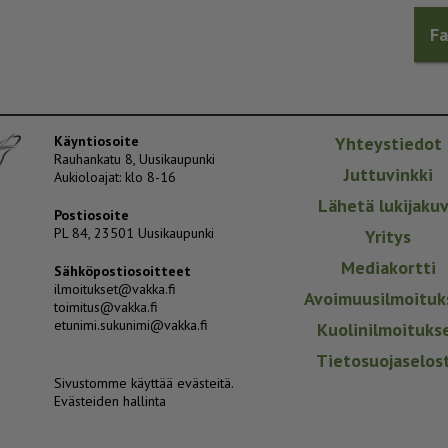
F
Käyntiosoite
Yhteystiedot
Rauhankatu 8, Uusikaupunki
Juttuvinkki
Aukioloajat: klo 8-16
Lähetä lukijaku
Postiosoite
PL 84, 23501 Uusikaupunki
Yritys
Mediakortti
Sähköpostiosoitteet
ilmoitukset@vakka.fi
Avoimuusilmoituk
toimitus@vakka.fi
etunimi.sukunimi@vakka.fi
Kuolinilmoituks
Tietosuojaselos
Sivustomme käyttää evästeitä.
Evästeiden hallinta