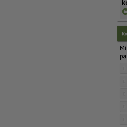
k
Ky
Mi
pa