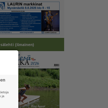
sälehti (ilmainen)
sen
ietoja
 ja