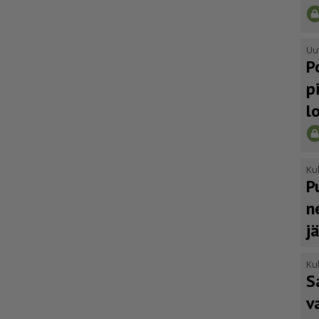
Uu
P
p
l
Kul
P
n
j
Kul
S
v