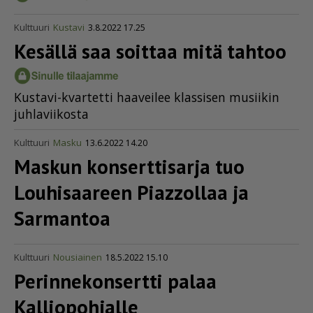
Kulttuuri
Kustavi
3.8.2022 17.25
Kesällä saa soittaa mitä tahtoo
Kus­ta­vi-kvar­tet­ti haa­vei­lee klas­si­sen mu­sii­kin
juh­la­vii­kos­ta
Kulttuuri
Masku
13.6.2022 14.20
Maskun konserttisarja tuo
Louhisaareen Piazzollaa ja
Sarmantoa
Kulttuuri
Nousiainen
18.5.2022 15.10
Perin­ne­kon­sertti palaa
Kalliopohjalle