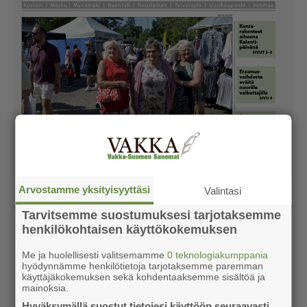
Arvostamme yksityisyyttäsi
Valintasi
Tarvitsemme suostumuksesi tarjotaksemme
henkilökohtaisen käyttökokemuksen
Me ja huolellisesti valitsemamme
0 teknologiakumppania
hyödynnämme henkilötietoja tarjotaksemme paremman
käyttäjäkokemuksen sekä kohdentaaksemme sisältöä ja
mainoksia.
Hyväksymällä suostut tietojesi käyttöön seuraavasti