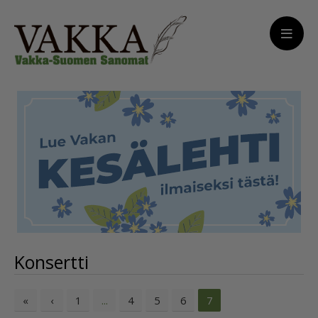
Konsertti
«
‹
1
4
5
6
...
7