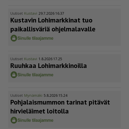
Uutiset
Kustavi
29.7.2026 16.37
Kustavin Lohimarkkinat tuo
paikallisväriä ohjelmalavalle
Uutiset
Kustavi
1.8.2026 17.25
Ruuhkaa Lohimark­ki­noilla
Uutiset
Mynämäki
5.8.2026 15.24
Pohja­lais­mummon tarinat pitävät
hirvieläimet loitolla