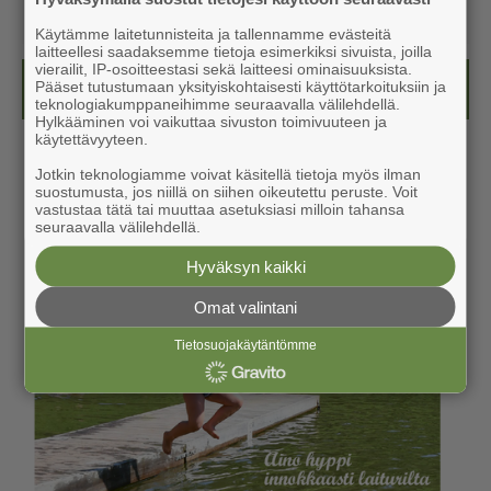
Käytämme laitetunnisteita ja tallennamme evästeitä
laitteellesi saadaksemme tietoja esimerkiksi sivuista, joilla
vierailit, IP-osoitteestasi sekä laitteesi ominaisuuksista.
Kesälehti (ilmainen)
Pääset tutustumaan yksityiskohtaisesti käyttötarkoituksiin ja
teknologiakumppaneihimme seuraavalla välilehdellä.
Hylkääminen voi vaikuttaa sivuston toimivuuteen ja
käytettävyyteen.
Jotkin teknologiamme voivat käsitellä tietoja myös ilman
suostumusta, jos niillä on siihen oikeutettu peruste. Voit
vastustaa tätä tai muuttaa asetuksiasi milloin tahansa
seuraavalla välilehdellä.
Hyväksyn kaikki
Omat valintani
Tietosuojakäytäntömme