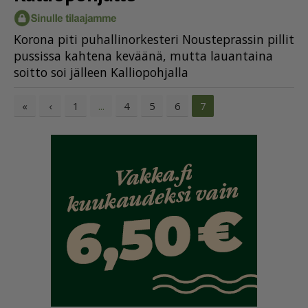
Ko­ro­na piti pu­hal­li­nor­kes­te­ri Nous­tep­ras­sin pil­lit
pus­sis­sa kah­te­na ke­vää­nä, mut­ta lau­an­tai­na
soit­to soi jäl­leen Kal­li­o­poh­jal­la
«
‹
1
4
5
6
...
7