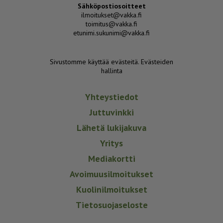
Sähköpostiosoitteet
ilmoitukset@vakka.fi
toimitus@vakka.fi
etunimi.sukunimi@vakka.fi
Sivustomme käyttää evästeitä.
Evästeiden
hallinta
Yhteystiedot
Juttuvinkki
Lähetä lukijakuva
Yritys
Mediakortti
Avoimuusilmoitukset
Kuolinilmoitukset
Tietosuojaseloste