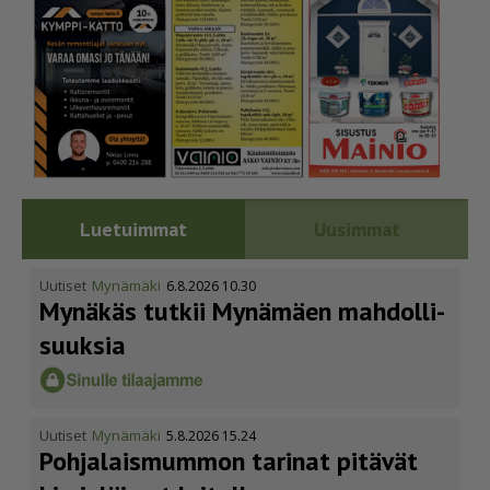
Luetuimmat
Uusimmat
Uutiset
Mynämäki
6.8.2026 10.30
Mynäkäs tutkii Mynämäen mahdol­li­
suuksia
Uutiset
Mynämäki
5.8.2026 15.24
Pohja­lais­mummon tarinat pitävät