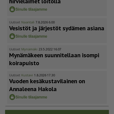
hirvieläimet loitolla
Uutiset
Naantali
7.8.2026 6.00
Vesistöt ja järjestöt sydämen asiana
Uutiset
Mynämäki
23.5.2022 16.07
Mynämäkeen suunnitellaan isompi
koirapuisto
Uutiset
Kustavi
1.8.2026 17.30
Vuoden kesäkus­ta­vi­lainen on
Annaleena Hakola