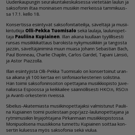
Uu­den­kau­pun­gin seu­ra­kun­ta­kes­kuk­ses­sa vie­te­tään lau­lun ja
sak­so­fo­nin il­taa mo­ni­nai­sen mu­sii­kin mer­keis­sä tam­mi­kuus­
sa 17.1. kel­lo 18.
Kon­ser­tis­sa esiin­ty­vät sak­so­fo­ni­tai­tei­li­ja, sä­vel­tä­jä ja mu­sii­
kin­tut­ki­ja
Ol­li-Pek­ka Tuo­mi­sa­lo
sekä lau­la­ja, lau­lu­no­pet­
ta­ja
Pau­lii­na Ku­pi­ai­nen
. Il­lan ai­ka­na kuul­laan tyy­lil­li­ses­ti
run­sas mu­siik­ki­kat­taus ba­ro­kis­ta ny­ky­mu­siik­kiin ja tan­gos­ta
jaz­ziin, sä­vel­tä­jä­ni­mi­nä muun mu­a­sa Jo­hann Se­bas­ti­an Bach,
Paul Bon­ne­au, Char­lie Chap­lin, Car­los Gar­del, Ta­pa­ni Län­siö,
ja As­tor Pi­az­zol­la.
Il­lan esiin­ty­jis­tä Ol­li-Pek­ka Tuo­mi­sa­lo on kon­ser­toi­nut uran­
sa ai­ka­na yli 100 ker­taa eri sin­fo­ni­aor­kes­te­rien so­lis­ti­na.
Hän toi­mii sak­so­fo­nin­soi­ton opet­ta­ja­na mu­siik­ki­o­pis­to Ju­ve­
na­li­as­sa Es­poos­sa ja keik­kai­lee sään­nöl­li­ses­ti HKO:n, RSO:n
ja Avan­ti-or­kes­te­rin ri­veis­sä.
Si­be­lius-Aka­te­mi­as­ta mu­sii­ki­no­pet­ta­jak­si val­mis­tu­nut Pau­lii­
na Ku­pi­ai­nen toi­mii puo­les­taan pop/jazz-lau­lu­no­pet­ta­ja­na ja
ryt­mi­mu­sii­kin lin­ja­joh­ta­ja­na Pir­kan­maan mu­siik­ki­o­pis­tos­sa.
Mo­ni­puo­li­se­na muu­sik­ko­na tun­net­tu Ku­pi­ai­nen soit­taa kon­
ser­tin ku­lu­es­sa myös sak­so­fo­nia sekä viu­lua.