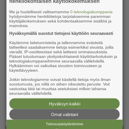
henkilökohtaisen käyttökokemuksen
Me ja huolellisesti valitsemamme
0 teknologiakumppania
hyödynnämme henkilötietoja tarjotaksemme paremman
käyttäjäkokemuksen sekä kohdentaaksemme sisältöä ja
mainoksia.
Hyväksymällä suostut tietojesi käyttöön seuraavasti
Käytämme laitetunnisteita ja tallennamme evästeitä
laitteellesi saadaksemme tietoja esimerkiksi sivuista, joilla
vierailit, IP-osoitteestasi sekä laitteesi ominaisuuksista.
Pääset tutustumaan yksityiskohtaisesti käyttötarkoituksiin ja
teknologiakumppaneihimme seuraavalla välilehdellä.
Hylkääminen voi vaikuttaa sivuston toimivuuteen ja
käytettävyyteen.
Jotkin teknologiamme voivat käsitellä tietoja myös ilman
suostumusta, jos niillä on siihen oikeutettu peruste. Voit
vastustaa tätä tai muuttaa asetuksiasi milloin tahansa
seuraavalla välilehdellä.
Hyväksyn kaikki
Omat valintani
Tietosuojakäytäntömme