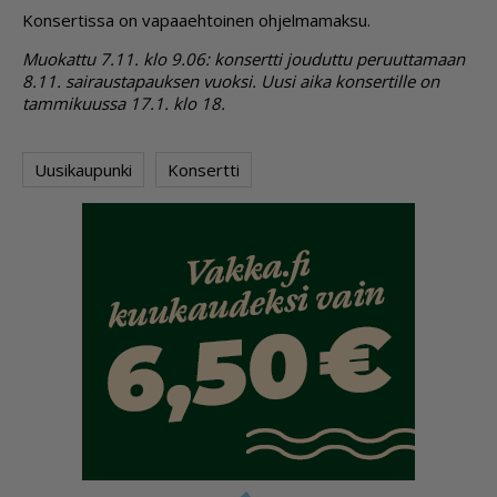
Kon­ser­tis­sa on va­paa­eh­toi­nen oh­jel­ma­mak­su.
Muo­kat­tu 7.11. klo 9.06: kon­sert­ti jou­dut­tu pe­ruut­ta­maan
8.11. sai­raus­ta­pauk­sen vuok­si. Uu­si ai­ka kon­ser­til­le on
tam­mi­kuus­sa 17.1. klo 18.
Uusikaupunki
Konsertti