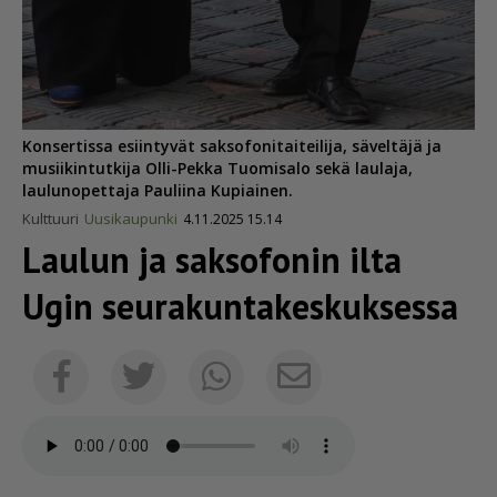
Konsertissa esiintyvät saksofonitaiteilija, säveltäjä ja
musiikintutkija Olli-Pekka Tuomisalo sekä laulaja,
laulunopettaja Pauliina Kupiainen.
Kulttuuri
Uusikaupunki
4.11.2025 15.14
Laulun ja saksofonin ilta
Ugin seura­kun­ta­kes­kuk­sessa
Sähköposti
Facebook
Twitter
Whatsapp