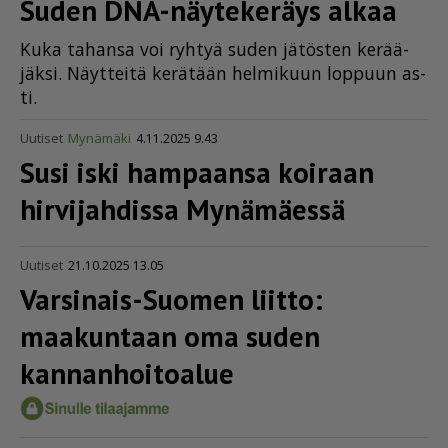
Suden DNA-näytekeräys alkaa
Kuka ta­han­sa voi ryh­tyä su­den jä­tös­ten ke­rää­
jäk­si. Näyt­tei­tä ke­rä­tään hel­mi­kuun lop­puun as­
ti.
Uutiset
Mynämäki
4.11.2025 9.43
Susi iski hampaansa koiraan
hirvijahdissa Mynämäessä
Uutiset
21.10.2025 13.05
Varsinais-Suomen liitto:
maakuntaan oma suden
kannan­hoi­toalue