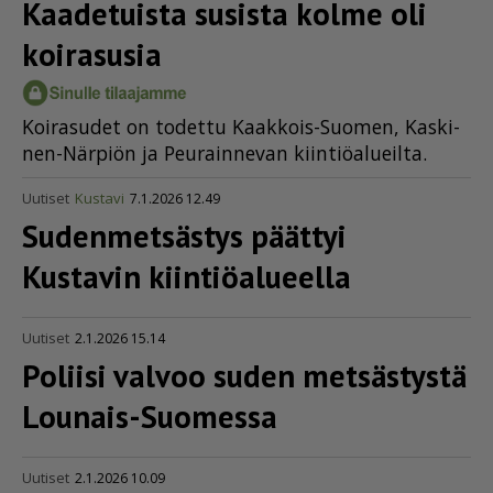
Kaadetuista susista kolme oli
koirasusia
Koi­ra­su­det on to­det­tu Kaak­kois-Suo­men, Kas­ki­
nen-När­pi­ön ja Peu­rain­ne­van kiin­ti­öa­lu­eil­ta.
Uutiset
Kustavi
7.1.2026 12.49
Sudenmetsästys päättyi
Kustavin kiinti­öa­lu­eella
Uutiset
2.1.2026 15.14
Poliisi valvoo suden metsästystä
Lounais-Suomessa
Uutiset
2.1.2026 10.09