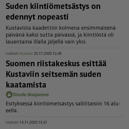
Suden kiinti­ö­met­sästys on
edennyt nopeasti
Kus­ta­vis­ta kaa­det­tiin kol­me­na en­sim­mäi­se­nä
päi­vä­nä kak­si sut­ta päi­väs­sä, ja kiin­ti­ös­tä oli
lau­an­tai­na il­lal­la jäl­jel­lä vain yk­si.
Uutiset
Kustavi
25.11.2025 12.45
Suomen riistakeskus esittää
Kustaviin seitsemän suden
kaatamista
Esi­tyk­ses­sä kiin­ti­ö­met­säs­tys sal­lit­tai­siin 16 alu­
eel­la.
Uutiset
13.11.2025 13.31