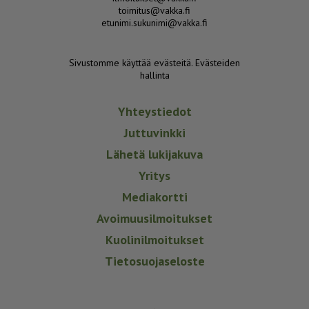
toimitus@vakka.fi
etunimi.sukunimi@vakka.fi
Sivustomme käyttää evästeitä.
Evästeiden
hallinta
Yhteystiedot
Juttuvinkki
Lähetä lukijakuva
Yritys
Mediakortti
Avoimuusilmoitukset
Kuolinilmoitukset
Tietosuojaseloste