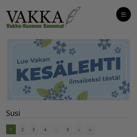
Susi
2
3
4
5
›
»
1
...