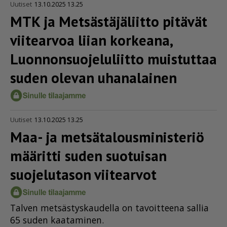
Uutiset
13.10.2025 13.25
MTK ja Metsäs­tä­jä­liitto pitävät
viitearvoa liian korkeana,
Luonnon­suo­je­lu­liitto muistuttaa
suden olevan uhanalainen
Uutiset
13.10.2025 13.25
Maa- ja metsä­ta­lous­mi­nis­teriö
määritti suden suotuisan
suojelutason viitearvot
Tal­ven met­säs­tys­kau­del­la on ta­voit­tee­na sal­lia
65 su­den kaa­ta­mi­nen.