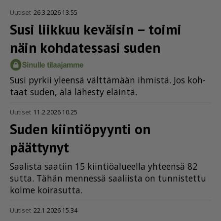
Uutiset
26.3.2026 13.55
Susi liikkuu keväisin – toimi
näin kohdatessasi suden
Susi pyr­kii yleen­sä vält­tä­mään ih­mis­tä. Jos koh­
taat su­den, älä lä­hes­ty eläin­tä.
Uutiset
11.2.2026 10.25
Suden kiintiöpyynti on
päättynyt
Saa­lis­ta saa­tiin 15 kiin­ti­öa­lu­eel­la yh­teen­sä 82
sut­ta. Tä­hän men­nes­sä saa­liis­ta on tun­nis­tet­tu
kol­me koi­ra­sut­ta.
Uutiset
22.1.2026 15.34