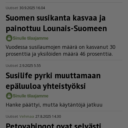
Uutiset
30.9.2025 16.04
Suomen susikanta kasvaa ja
painottuu Lounais-Suomeen
Vuo­des­sa su­si­lau­mo­jen mää­rä on kas­va­nut 30
pro­sent­tia ja yk­si­löi­den mää­rä 46 pro­sent­tia.
Uutiset
2.9.2025 5.55
Susilife pyrki muuttamaan
epäluuloa yhteistyöksi
Han­ke päät­tyi, mut­ta käy­tän­tö­jä jat­kuu
Uutiset
Vehmaa
27.8.2025 14.30
Petovahingot ovat selvästi