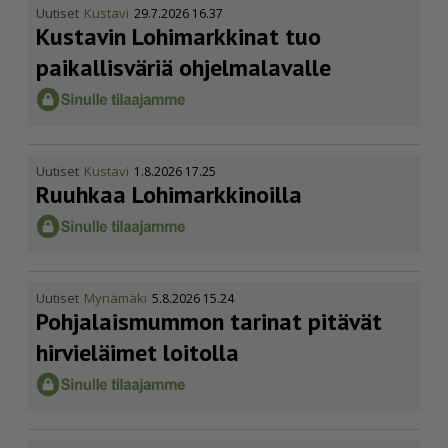
Uutiset
Kustavi
29.7.2026 16.37
Kustavin Lohimarkkinat tuo
paikallisväriä ohjelmalavalle
Uutiset
Kustavi
1.8.2026 17.25
Ruuhkaa Lohimark­ki­noilla
Uutiset
Mynämäki
5.8.2026 15.24
Pohja­lais­mummon tarinat pitävät
hirvieläimet loitolla