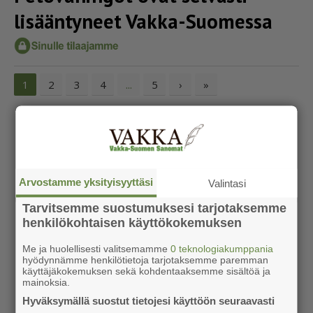
lisääntyneet Vakka-Suomessa
2
3
4
5
›
»
1
...
Arvostamme yksityisyyttäsi
Valintasi
Tarvitsemme suostumuksesi tarjotaksemme
henkilökohtaisen käyttökokemuksen
Me ja huolellisesti valitsemamme
0 teknologiakumppania
hyödynnämme henkilötietoja tarjotaksemme paremman
käyttäjäkokemuksen sekä kohdentaaksemme sisältöä ja
mainoksia.
Hyväksymällä suostut tietojesi käyttöön seuraavasti