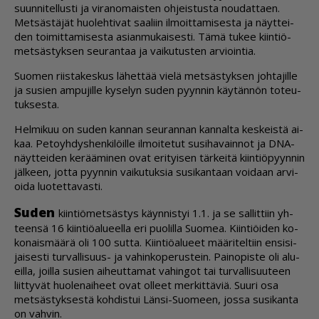
suun­ni­tel­lus­ti ja vi­ra­no­mais­ten oh­jeis­tus­ta nou­dat­ta­en.
Met­säs­tä­jät huo­leh­ti­vat saa­liin il­moit­ta­mi­ses­ta ja näyt­tei­
den toi­mit­ta­mi­ses­ta asi­an­mu­kai­ses­ti. Tämä tu­kee kiin­ti­ö­
met­säs­tyk­sen seu­ran­taa ja vai­ku­tus­ten ar­vi­oin­tia.
Suo­men riis­ta­kes­kus lä­het­tää vie­lä met­säs­tyk­sen joh­ta­jil­le
ja su­sien am­pu­jil­le ky­se­lyn su­den pyyn­nin käy­tän­nön to­teu­
tuk­ses­ta.
Hel­mi­kuu on su­den kan­nan seu­ran­nan kan­nal­ta kes­keis­tä ai­
kaa. Pe­to­yh­dys­hen­ki­löil­le il­moi­te­tut su­si­ha­vain­not ja DNA-
näyt­tei­den ke­rää­mi­nen ovat eri­tyi­sen tär­kei­tä kiin­ti­ö­pyyn­nin
jäl­keen, jot­ta pyyn­nin vai­ku­tuk­sia su­si­kan­taan voi­daan ar­vi­
oi­da luo­tet­ta­vas­ti.
Su­den
kiin­ti­ö­met­säs­tys käyn­nis­tyi 1.1. ja se sal­lit­tiin yh­
teen­sä 16 kiin­ti­öa­lu­eel­la eri puo­lil­la Suo­mea. Kiin­ti­öi­den ko­
ko­nais­mää­rä oli 100 sut­ta. Kiin­ti­öa­lu­eet mää­ri­tel­tiin en­si­si­
jai­ses­ti tur­val­li­suus- ja va­hin­ko­pe­rus­tein. Pai­no­pis­te oli alu­
eil­la, joil­la su­sien ai­heut­ta­mat va­hin­got tai tur­val­li­suu­teen
liit­ty­vät huo­le­nai­heet ovat ol­leet mer­kit­tä­viä. Suu­ri osa
met­säs­tyk­ses­tä koh­dis­tui Län­si-Suo­meen, jos­sa su­si­kan­ta
on vah­vin.