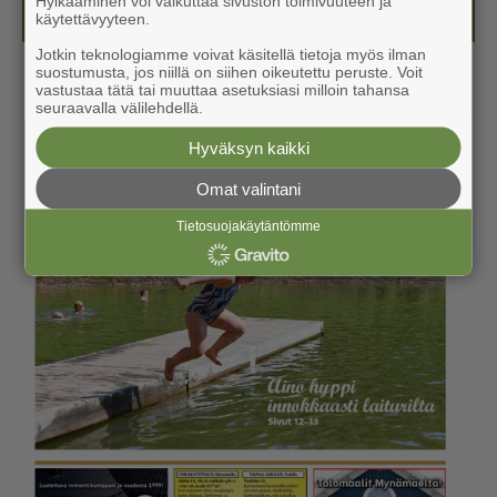
Hylkääminen voi vaikuttaa sivuston toimivuuteen ja
Kesälehti (ilmainen)
käytettävyyteen.
Jotkin teknologiamme voivat käsitellä tietoja myös ilman
suostumusta, jos niillä on siihen oikeutettu peruste. Voit
vastustaa tätä tai muuttaa asetuksiasi milloin tahansa
seuraavalla välilehdellä.
Hyväksyn kaikki
Omat valintani
Tietosuojakäytäntömme