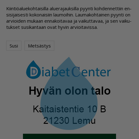
Kiin­ti­öa­lu­e­koh­tai­sil­la alu­e­ra­jauk­sil­la pyyn­ti koh­den­net­tiin en­
si­si­jai­ses­ti ko­ko­nai­siin lau­moi­hin. Lau­ma­koh­tai­nen pyyn­ti on
ar­vi­oi­den mu­kaan en­na­koi­ta­vaa ja vai­kut­ta­vaa, ja sen vai­ku­
tuk­set su­si­kan­taan ovat hy­vin ar­vi­oi­ta­vis­sa.
Susi
Metsästys