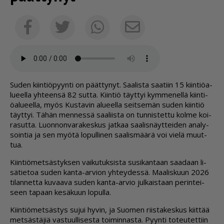
Sähköposti
Facebook
Twitter
Whatsapp
Su­den kiin­ti­ö­pyyn­ti on päät­ty­nyt. Saa­lis­ta saa­tiin 15 kiin­ti­öa­
lu­eel­la yh­teen­sä 82 sut­ta. Kiin­tiö täyt­tyi kym­me­nel­lä kiin­ti­
öa­lu­eel­la, myös Kus­ta­vin alu­eel­la seit­se­män su­den kiin­tiö
täyt­tyi. Tä­hän men­nes­sä saa­liis­ta on tun­nis­tet­tu kol­me koi­
ra­sut­ta. Luon­non­va­ra­kes­kus jat­kaa saa­lis­näyt­tei­den ana­ly­
soin­tia ja sen myö­tä lo­pul­li­nen saa­lis­mää­rä voi vie­lä muut­
tua.
Kiin­ti­ö­met­säs­tyk­sen vai­ku­tuk­sis­ta su­si­kan­taan saa­daan li­
sä­tie­toa su­den kan­ta-ar­vi­on yh­tey­des­sä. Maa­lis­kuun 2026
ti­lan­net­ta ku­vaa­va su­den kan­ta-ar­vio jul­kais­taan pe­rin­tei­
seen ta­paan ke­sä­kuun lo­pul­la.
Kiin­ti­ö­met­säs­tys su­jui hy­vin, ja Suo­men riis­ta­kes­kus kiit­tää
met­säs­tä­jiä vas­tuul­li­ses­ta toi­min­nas­ta. Pyyn­ti to­teu­tet­tiin