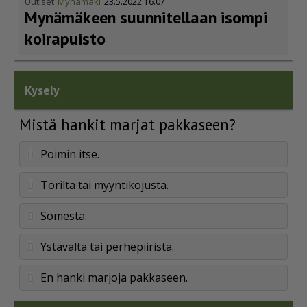
Uutiset
Mynämäki
23.5.2022 16.07
Mynämäkeen suunnitellaan isompi
koirapuisto
Kysely
Mistä hankit marjat pakkaseen?
Poimin itse.
Torilta tai myyntikojusta.
Somesta.
Ystävältä tai perhepiiristä.
En hanki marjoja pakkaseen.