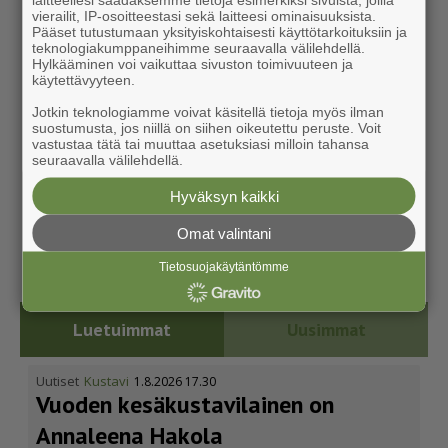
vierailit, IP-osoitteestasi sekä laitteesi ominaisuuksista.
Pääset tutustumaan yksityiskohtaisesti käyttötarkoituksiin ja
teknologiakumppaneihimme seuraavalla välilehdellä.
Hylkääminen voi vaikuttaa sivuston toimivuuteen ja
käytettävyyteen.
Jotkin teknologiamme voivat käsitellä tietoja myös ilman
suostumusta, jos niillä on siihen oikeutettu peruste. Voit
vastustaa tätä tai muuttaa asetuksiasi milloin tahansa
seuraavalla välilehdellä.
Hyväksyn kaikki
Omat valintani
Tietosuojakäytäntömme
Luetuimmat
Uusimmat
Uutiset
Kustavi
1.8.2026 17.30
Vuoden kesäkus­ta­vi­lainen on
Annaleena Hakola