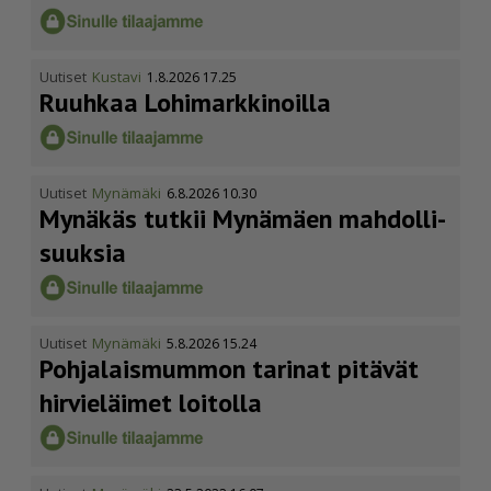
Uutiset
Kustavi
1.8.2026 17.25
Ruuhkaa Lohimark­ki­noilla
Uutiset
Mynämäki
6.8.2026 10.30
Mynäkäs tutkii Mynämäen mahdol­li­
suuksia
Uutiset
Mynämäki
5.8.2026 15.24
Pohja­lais­mummon tarinat pitävät
hirvieläimet loitolla