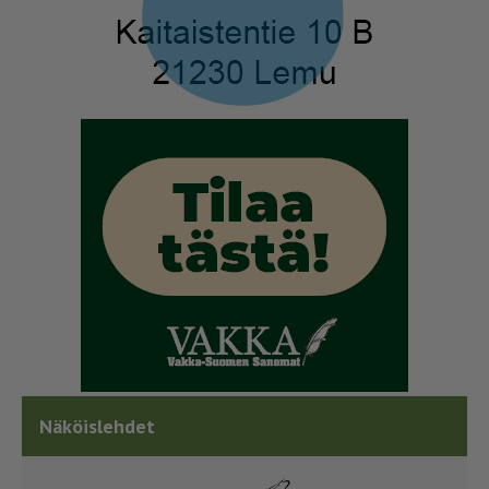
Näköislehdet