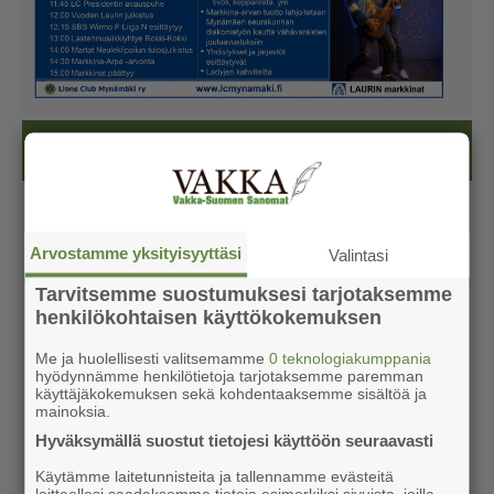
Kesälehti (ilmainen)
Arvostamme yksityisyyttäsi
Valintasi
Tarvitsemme suostumuksesi tarjotaksemme
henkilökohtaisen käyttökokemuksen
Me ja huolellisesti valitsemamme
0 teknologiakumppania
hyödynnämme henkilötietoja tarjotaksemme paremman
käyttäjäkokemuksen sekä kohdentaaksemme sisältöä ja
mainoksia.
Hyväksymällä suostut tietojesi käyttöön seuraavasti
Käytämme laitetunnisteita ja tallennamme evästeitä
laitteellesi saadaksemme tietoja esimerkiksi sivuista, joilla