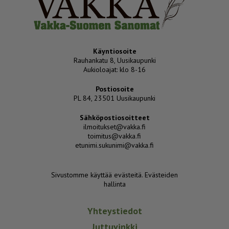
Käyntiosoite
Rauhankatu 8, Uusikaupunki
Aukioloajat: klo 8-16
Postiosoite
PL 84, 23501 Uusikaupunki
Sähköpostiosoitteet
ilmoitukset@vakka.fi
toimitus@vakka.fi
etunimi.sukunimi@vakka.fi
Sivustomme käyttää evästeitä.
Evästeiden
hallinta
Yhteystiedot
Juttuvinkki