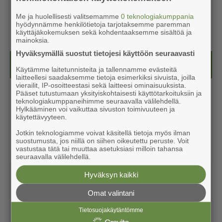
Me ja huolellisesti valitsemamme
0 teknologiakumppania
hyödynnämme henkilötietoja tarjotaksemme paremman
käyttäjäkokemuksen sekä kohdentaaksemme sisältöä ja
mainoksia.
Hyväksymällä suostut tietojesi käyttöön seuraavasti
Näköislehdet
Käytämme laitetunnisteita ja tallennamme evästeitä
laitteellesi saadaksemme tietoja esimerkiksi sivuista, joilla
vierailit, IP-osoitteestasi sekä laitteesi ominaisuuksista.
Pääset tutustumaan yksityiskohtaisesti käyttötarkoituksiin ja
teknologiakumppaneihimme seuraavalla välilehdellä.
Hylkääminen voi vaikuttaa sivuston toimivuuteen ja
käytettävyyteen.
Jotkin teknologiamme voivat käsitellä tietoja myös ilman
suostumusta, jos niillä on siihen oikeutettu peruste. Voit
vastustaa tätä tai muuttaa asetuksiasi milloin tahansa
seuraavalla välilehdellä.
Hyväksyn kaikki
Omat valintani
Tietosuojakäytäntömme