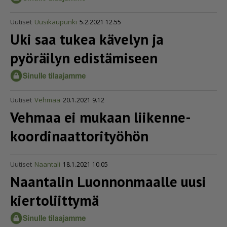
Uutiset
Uusikaupunki
5.2.2021 12.55
Uki saa tukea kävelyn ja
pyöräilyn edistämiseen
Uutiset
Vehmaa
20.1.2021 9.12
Vehmaa ei mukaan liiken­ne­
koor­di­naat­to­ri­työhön
Uutiset
Naantali
18.1.2021 10.05
Naantalin Luonnonmaalle uusi
kiertoliittymä