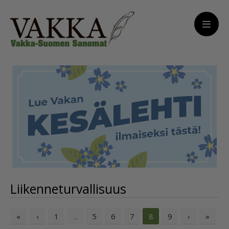
Liikenneturvallisuus
«
‹
1
5
6
7
9
›
»
...
8