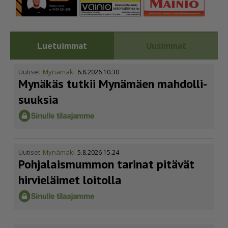
Luetuimmat
Uusimmat
Uutiset
Mynämäki
6.8.2026 10.30
Mynäkäs tutkii Mynämäen mahdol­li­
suuksia
Uutiset
Mynämäki
5.8.2026 15.24
Pohja­lais­mummon tarinat pitävät
hirvieläimet loitolla