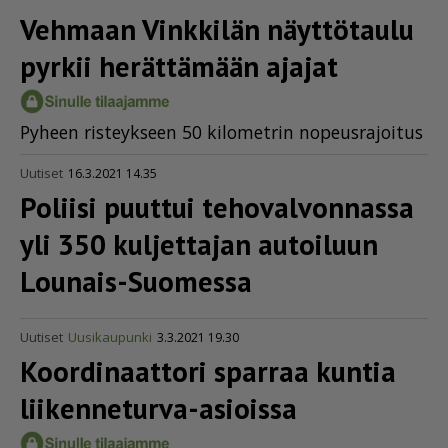
Vehmaan Vinkkilän näyttötaulu
pyrkii herättämään ajajat
Py­heen ris­teyk­seen 50 ki­lo­met­rin no­peus­ra­joi­tus
Uutiset
16.3.2021 14.35
Poliisi puuttui tehoval­von­nassa
yli 350 kuljettajan autoiluun
Lounais-Suomessa
Uutiset
Uusikaupunki
3.3.2021 19.30
Koordinaattori sparraa kuntia
liikenneturva-asioissa