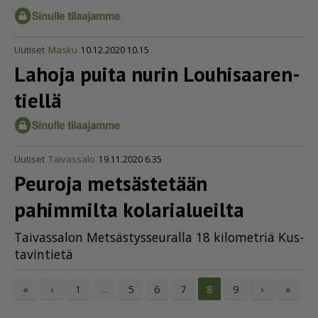
Uutiset
Masku
10.12.2020 10.15
Lahoja puita nurin Louhi­saa­ren­
tiellä
Uutiset
Taivassalo
19.11.2020 6.35
Peuroja metsästetään
pahimmilta kolarialueilta
Tai­vas­sa­lon Met­säs­tys­seu­ral­la 18 ki­lo­met­riä Kus­
ta­vin­tie­tä
«
‹
1
5
6
7
9
›
»
...
8