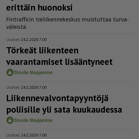
erittäin huonoksi
Fint­raf­fi­cin tie­lii­ken­ne­kes­kus muis­tut­taa tur­va­
vä­leis­tä.
Uutiset
24.2.2026 7.00
Törkeät liikenteen
vaarantamiset lisääntyneet
Uutiset
24.2.2026 7.00
Liiken­ne­val­von­ta­pyyntöjä
poliisille yli sata kuukaudessa
Uutiset
24.2.2026 7.00