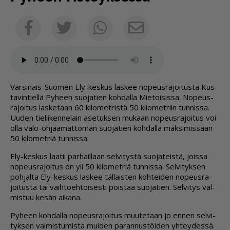
Sähköposti
Facebook
Twitter
Whatsapp
Var­si­nais-Suo­men Ely-kes­kus las­kee no­peus­ra­joi­tus­ta Kus­
ta­vin­tiel­lä Py­heen suo­ja­tien koh­dal­la Mie­toi­sis­sa. No­peus­
ra­joi­tus las­ke­taan 60 ki­lo­met­ris­tä 50 ki­lo­met­riin tun­nis­sa.
Uu­den tie­lii­ken­ne­lain ase­tuk­sen mu­kaan no­peus­ra­joi­tus voi
ol­la valo-oh­jaa­mat­to­man suo­ja­tien koh­dal­la mak­si­mis­saan
50 ki­lo­met­riä tun­nis­sa.
Ely-kes­kus laa­tii par­hail­laan sel­vi­tys­tä suo­ja­teis­tä, jois­sa
no­peus­ra­joi­tus on yli 50 ki­lo­met­riä tun­nis­sa. Sel­vi­tyk­sen
poh­jal­ta Ely-kes­kus las­kee täl­lais­ten koh­tei­den no­peus­ra­
joi­tus­ta tai vaih­to­eh­toi­ses­ti pois­taa suo­ja­tien. Sel­vi­tys val­
mis­tuu ke­sän ai­ka­na.
Py­heen koh­dal­la no­peus­ra­joi­tus muu­te­taan jo en­nen sel­vi­
tyk­sen val­mis­tu­mis­ta mui­den pa­ran­nus­töi­den yh­tey­des­sä.