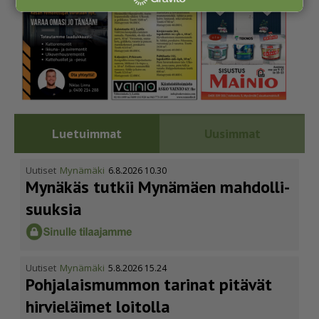
Luetuimmat
Uusimmat
Uutiset
Mynämäki
6.8.2026 10.30
Mynäkäs tutkii Mynämäen mahdol­li­
suuksia
Uutiset
Mynämäki
5.8.2026 15.24
Pohja­lais­mummon tarinat pitävät
hirvieläimet loitolla