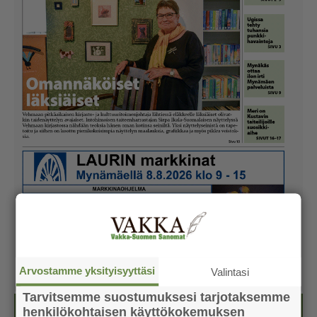
Arvostamme yksityisyyttäsi
Valintasi
Tarvitsemme suostumuksesi tarjotaksemme
henkilökohtaisen käyttökokemuksen
Kesälehti (ilmainen)