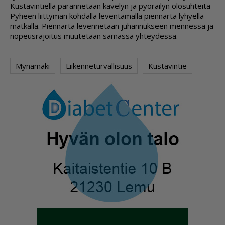
Kus­ta­vin­tiel­lä pa­ran­ne­taan kä­ve­lyn ja pyö­räi­lyn olo­suh­tei­ta
Py­heen liit­ty­män koh­dal­la le­ven­tä­mäl­lä pien­nar­ta ly­hy­el­lä
mat­kal­la. Pien­nar­ta le­ven­ne­tään ju­han­nuk­seen men­nes­sä ja
no­peus­ra­joi­tus muu­te­taan sa­mas­sa yh­tey­des­sä.
Mynämäki
Liikenneturvallisuus
Kustavintie