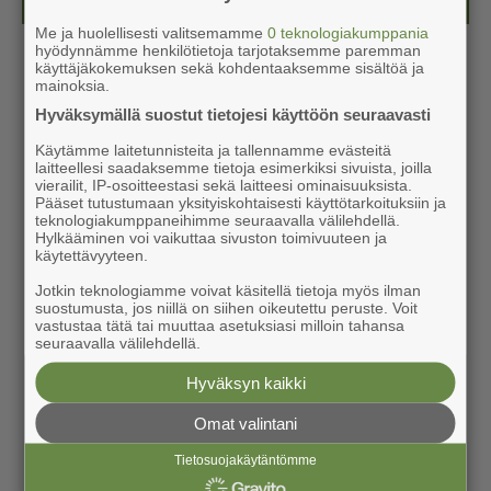
Me ja huolellisesti valitsemamme
0 teknologiakumppania
hyödynnämme henkilötietoja tarjotaksemme paremman
käyttäjäkokemuksen sekä kohdentaaksemme sisältöä ja
mainoksia.
Hyväksymällä suostut tietojesi käyttöön seuraavasti
Käytämme laitetunnisteita ja tallennamme evästeitä
laitteellesi saadaksemme tietoja esimerkiksi sivuista, joilla
vierailit, IP-osoitteestasi sekä laitteesi ominaisuuksista.
Pääset tutustumaan yksityiskohtaisesti käyttötarkoituksiin ja
teknologiakumppaneihimme seuraavalla välilehdellä.
Hylkääminen voi vaikuttaa sivuston toimivuuteen ja
käytettävyyteen.
Jotkin teknologiamme voivat käsitellä tietoja myös ilman
suostumusta, jos niillä on siihen oikeutettu peruste. Voit
vastustaa tätä tai muuttaa asetuksiasi milloin tahansa
seuraavalla välilehdellä.
Hyväksyn kaikki
Omat valintani
Tietosuojakäytäntömme