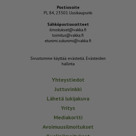
Postiosoite
PL 84, 23501 Uusikaupunki
Sähköpostiosoitteet
ilmoitukset@vakka.fi
toimitus@vakka.fi
etunimi.sukunimi@vakka.fi
Sivustomme käyttää evästeitä.
Evästeiden
hallinta
Yhteystiedot
Juttuvinkki
Lähetä lukijakuva
Yritys
Mediakortti
Avoimuusilmoitukset