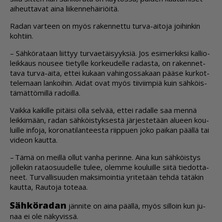
ai­heut­ta­vat ai­na lii­ken­ne­häi­ri­öi­tä.
Ra­dan var­teen on myös ra­ken­net­tu tur­va-ai­to­ja joi­hin­kin
koh­tiin.
– Säh­kö­ra­taan liit­tyy tur­va­e­täi­syyk­siä. Jos esi­mer­kik­si kal­li­o­
leik­kaus nou­see tie­tyl­le kor­keu­del­le ra­das­ta, on ra­ken­net­
ta­va tur­va-ai­ta, et­tei ku­kaan va­hin­gos­sa­kaan pää­se kur­kot­
te­le­maan lan­koi­hin. Ai­dat ovat myös tii­viim­piä kuin säh­köis­
tä­mät­tö­mil­lä ra­doil­la.
Vaik­ka kai­kil­le pi­täi­si ol­la sel­vää, et­tei ra­dal­le saa men­nä
leik­ki­mään, ra­dan säh­köis­tyk­ses­tä jär­jes­te­tään alu­een kou­
luil­le in­fo­ja, ko­ro­na­ti­lan­tees­ta riip­pu­en joko pai­kan pääl­lä tai
vi­de­on kaut­ta.
– Tämä on meil­lä ol­lut van­ha pe­rin­ne. Ai­na kun säh­köis­tys
jol­le­kin ra­ta­o­suu­del­le tu­lee, olem­me kou­luil­le sii­tä tie­dot­ta­
neet. Tur­val­li­suu­den mak­si­moin­tia yri­te­tään teh­dä tä­tä­kin
kaut­ta, Rau­to­ja to­te­aa.
Säh­kö­ra­dan
jän­ni­te on ai­na pääl­lä, myös sil­loin kun ju­
naa ei ole nä­ky­vis­sä.