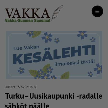
Uutiset
15.7.2021 8.35
Turku–Uusikaupunki -radalle
sähköt päälle