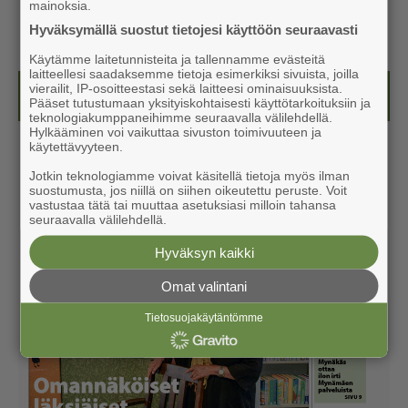
mainoksia.
Hyväksymällä suostut tietojesi käyttöön seuraavasti
Käytämme laitetunnisteita ja tallennamme evästeitä
laitteellesi saadaksemme tietoja esimerkiksi sivuista, joilla
vierailit, IP-osoitteestasi sekä laitteesi ominaisuuksista.
Näköislehdet
Pääset tutustumaan yksityiskohtaisesti käyttötarkoituksiin ja
teknologiakumppaneihimme seuraavalla välilehdellä.
Hylkääminen voi vaikuttaa sivuston toimivuuteen ja
käytettävyyteen.
Jotkin teknologiamme voivat käsitellä tietoja myös ilman
suostumusta, jos niillä on siihen oikeutettu peruste. Voit
vastustaa tätä tai muuttaa asetuksiasi milloin tahansa
seuraavalla välilehdellä.
Hyväksyn kaikki
Omat valintani
Tietosuojakäytäntömme