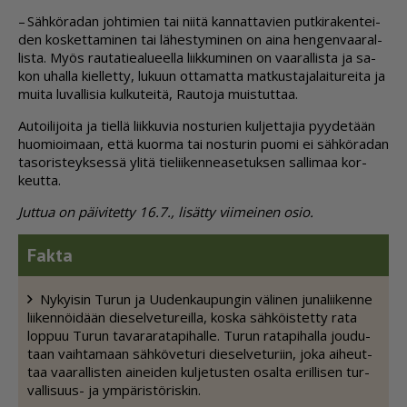
– Säh­kö­ra­dan joh­ti­mien tai nii­tä kan­nat­ta­vien put­ki­ra­ken­tei­
den kos­ket­ta­mi­nen tai lä­hes­ty­mi­nen on ai­na hen­gen­vaa­ral­
lis­ta. Myös rau­ta­tie­a­lu­eel­la liik­ku­mi­nen on vaa­ral­lis­ta ja sa­
kon uhal­la kiel­let­ty, lu­kuun ot­ta­mat­ta mat­kus­ta­ja­lai­tu­rei­ta ja
mui­ta lu­val­li­sia kul­ku­tei­tä, Rau­to­ja muis­tut­taa.
Au­toi­li­joi­ta ja tiel­lä liik­ku­via nos­tu­rien kul­jet­ta­jia pyy­de­tään
huo­mi­oi­maan, et­tä kuor­ma tai nos­tu­rin puo­mi ei säh­kö­ra­dan
ta­so­ris­teyk­ses­sä yli­tä tie­lii­ken­ne­a­se­tuk­sen sal­li­maa kor­
keut­ta.
Jut­tua on päi­vi­tet­ty 16.7., li­sät­ty vii­mei­nen osio.
Fak­ta
Ny­kyi­sin Tu­run ja Uu­den­kau­pun­gin vä­li­nen ju­na­lii­ken­ne
lii­ken­nöi­dään die­sel­ve­tu­reil­la, kos­ka säh­köis­tet­ty rata
lop­puu Tu­run ta­va­ra­ra­ta­pi­hal­le. Tu­run ra­ta­pi­hal­la jou­du­
taan vaih­ta­maan säh­kö­ve­tu­ri die­sel­ve­tu­riin, joka ai­heut­
taa vaa­ral­lis­ten ai­nei­den kul­je­tus­ten osal­ta eril­li­sen tur­
val­li­suus- ja ym­pä­ris­tö­ris­kin.