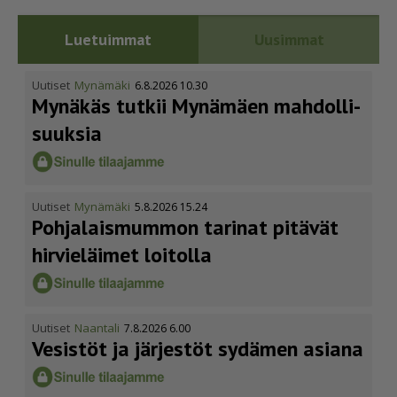
Luetuimmat
Uusimmat
Uutiset
Mynämäki
6.8.2026 10.30
Mynäkäs tutkii Mynämäen mahdol­li­
suuksia
Uutiset
Mynämäki
5.8.2026 15.24
Pohja­lais­mummon tarinat pitävät
hirvieläimet loitolla
Uutiset
Naantali
7.8.2026 6.00
Vesistöt ja järjestöt sydämen asiana