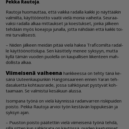
Pek­ka Rau­to­ja
.
Rau­to­ja huo­maut­taa, et­tä vaik­ka ra­dal­la kaik­ki jo näyt­tää­kin
val­miil­ta, käyt­töö­not­to vaa­tii vie­lä mo­nia vai­hei­ta. Seu­raa­
vak­si ra­dal­la al­kaa mit­tauk­set ja ko­es­tuk­set, jon­ka jäl­keen
teh­dään myös ko­ea­jo­ja ju­nal­la, jot­ta näh­dään et­tä kaik­ki toi­
mii tur­val­li­ses­ti.
– Nii­den jäl­keen mei­dän pi­tää vie­lä ha­kea Tra­fi­co­mil­ta ra­dal­
le käyt­töö­not­to­lu­pa. Sen kä­sit­te­ly me­nee syk­syyn, mut­ta
kyl­lä tä­män vuo­den puo­lel­la on kau­pal­li­sen lii­ken­teen mah­
dol­lis­ta al­kaa.
Vii­mei­se­nä vai­hee­na
hank­kees­sa on teh­ty tänä ke­
sä­nä Uu­teen­kau­pun­kiin Han­gon­saa­reen en­nen Ya­ran teh­
da­sa­lu­et­ta koh­taus­rai­de, jos­sa säh­kö­ju­nat pys­ty­vät koh­
taa­maan. Se val­mis­tui ke­sä­kuun alus­sa.
Isom­pa­na työ­nä on vie­lä käyn­nis­sä ra­dan­var­ren ris­ki­pui­den
pois­to. Pek­ka Rau­to­ja ar­vi­oi työn kes­tä­vän lop­pu­ke­sän ja
syk­syn ajan.
– Puus­ton pois­to pää­tet­tiin vie­lä vii­mei­se­nä työ­nä teh­dä,
sil­lä sit­ten kun säh­kö­ra­ta on käy­tös­sä, pui­den kaa­tu­mi­set