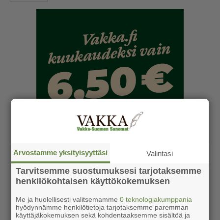
Arvostamme yksityisyyttäsi
Valintasi
Tarvitsemme suostumuksesi tarjotaksemme
henkilökohtaisen käyttökokemuksen
Me ja huolellisesti valitsemamme
0 teknologiakumppania
hyödynnämme henkilötietoja tarjotaksemme paremman
käyttäjäkokemuksen sekä kohdentaaksemme sisältöä ja