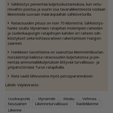
Säh­köis­tys pie­nen­tää kul­je­tus­kus­tan­nuk­sia, kun ve­tu­
rin­vaih­to pois­tuu ja suu­rin osa ta­va­ra­lii­ken­tees­tä voi­daan
lii­ken­nöi­dä suo­raan mää­rän­pää­hän säh­kö­ve­tu­ril­la.
Ra­ta­o­suu­den pi­tuus on noin 70 ki­lo­met­riä. Säh­köis­tys­
han­ke si­säl­si My­nä­mä­en ra­ta­pi­han mo­lem­pien rai­tei­den
ja Uu­den­kau­pun­gin ra­ta­pi­ho­jen kah­den eri rai­teen säh­
köis­tyk­set sekä koh­taus­rai­teen ra­ken­ta­mi­sen Han­gon­
saa­reen.
Hank­keen ta­voit­tee­na on saa­vut­taa lii­ken­nöin­ti­kus­tan­
nus­sääs­tö­jä kai­kis­sa ra­ta­o­suu­den kul­je­tuk­sis­sa ja pie­
nen­tää am­mo­ni­ak­ki­kul­je­tuk­siin liit­ty­vää tur­val­li­suus- ja
ym­pä­ris­tö­ris­kiä Tu­run ra­ta­pi­hal­la.
Rata vaa­tii lä­hi­vuo­si­na myös pe­rus­pa­ran­nuk­sen.
Läh­de: Väy­lä­vi­ras­to
Uusikaupunki
Mynämäki
Masku
Vehmaa
Nousiainen
Liikenneturvallisuus
Raideliikenne
Liikenne