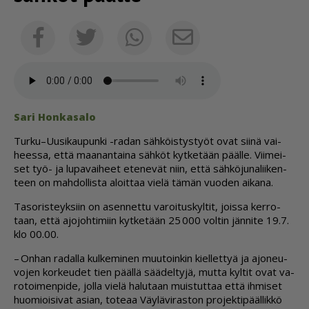
Sähköposti
Facebook
Twitter
Whatsapp
Sari Hon­ka­sa­lo
Tur­ku–Uu­si­kau­pun­ki -ra­dan säh­köis­tys­työt ovat sii­nä vai­
hees­sa, et­tä maa­nan­tai­na säh­köt kyt­ke­tään pääl­le. Vii­mei­
set työ- ja lu­pa­vai­heet ete­ne­vät niin, et­tä säh­kö­ju­na­lii­ken­
teen on mah­dol­lis­ta aloit­taa vie­lä tä­män vuo­den ai­ka­na.
Ta­so­ris­teyk­siin on asen­net­tu va­roi­tus­kyl­tit, jois­sa ker­ro­
taan, et­tä ajo­joh­ti­miin kyt­ke­tään 25 000 vol­tin jän­ni­te 19.7.
klo 00.00.
– On­han ra­dal­la kul­ke­mi­nen muu­toin­kin kiel­let­tyä ja ajo­neu­
vo­jen kor­keu­det tien pääl­lä sää­del­ty­jä, mut­ta kyl­tit ovat va­
ro­toi­men­pi­de, jol­la vie­lä ha­lu­taan muis­tut­taa et­tä ih­mi­set
huo­mi­oi­si­vat asi­an, to­te­aa Väy­lä­vi­ras­ton pro­jek­ti­pääl­lik­kö