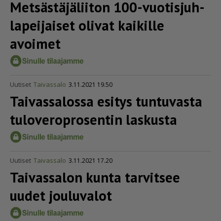
Metsäs­tä­jä­liiton 100-vuotis­juh­
la­pei­jaiset olivat kaikille
avoimet
Uutiset
Taivassalo
3.11.2021 19.50
Taivassalossa esitys tuntuvasta
tulove­rop­ro­sentin laskusta
Uutiset
Taivassalo
3.11.2021 17.20
Taivassalon kunta tarvitsee
uudet jouluvalot