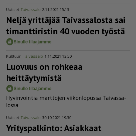
Uutiset
Taivassalo
2.11.2021 15.13
Neljä yrittäjää Taivassalosta sai
timanttiristin 40 vuoden työstä
Kulttuuri
Taivassalo
1.11.2021 13.50
Luovuus on rohkeaa
heittäytymistä
Hy­vin­voin­tia mart­to­jen vii­kon­lo­pus­sa Tai­vas­sa­
los­sa
Uutiset
Taivassalo
30.10.2021 19.30
Yrityspalkinto: Asiakkaat