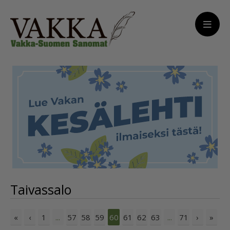
Taivassalo
«
‹
1
57
58
59
61
62
63
71
›
»
...
60
...