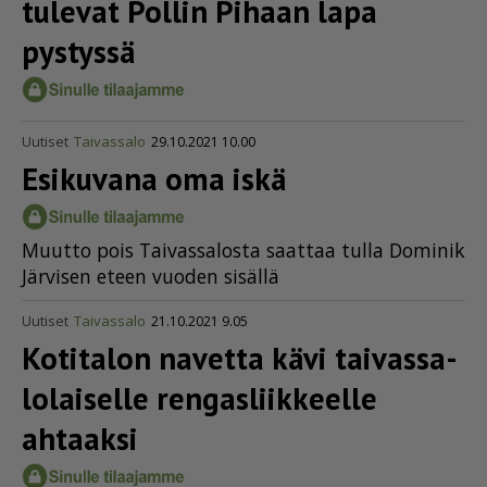
tulevat Pollin Pihaan lapa
pystyssä
Uutiset
Taivassalo
29.10.2021 10.00
Esikuvana oma iskä
Muut­to pois Tai­vas­sa­los­ta saat­taa tul­la Do­mi­nik
Jär­vi­sen eteen vuo­den si­säl­lä
Uutiset
Taivassalo
21.10.2021 9.05
Kotitalon navetta kävi taivas­sa­
lo­lai­selle rengas­liik­keelle
ahtaaksi