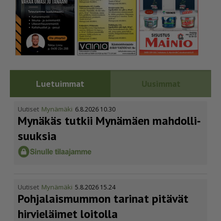
Luetuimmat
Uusimmat
Uutiset
Mynämäki
6.8.2026 10.30
Mynäkäs tutkii Mynämäen mahdol­li­
suuksia
Uutiset
Mynämäki
5.8.2026 15.24
Pohja­lais­mummon tarinat pitävät
hirvieläimet loitolla