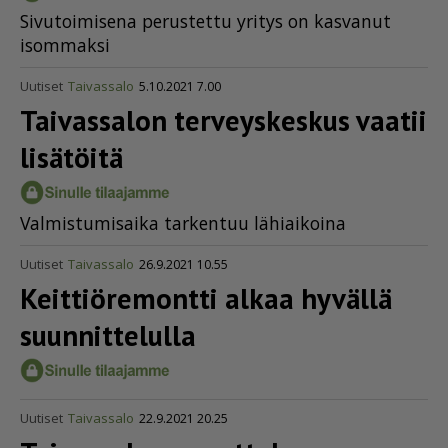
Si­vu­toi­mi­se­na pe­rus­tet­tu yri­tys on kas­va­nut
isom­mak­si
Uutiset
Taivassalo
5.10.2021 7.00
Taivassalon terveyskeskus vaatii
lisätöitä
Val­mis­tu­mi­sai­ka tar­ken­tuu lä­hi­ai­koi­na
Uutiset
Taivassalo
26.9.2021 10.55
Keitti­ö­re­montti alkaa hyvällä
suunnittelulla
Uutiset
Taivassalo
22.9.2021 20.25