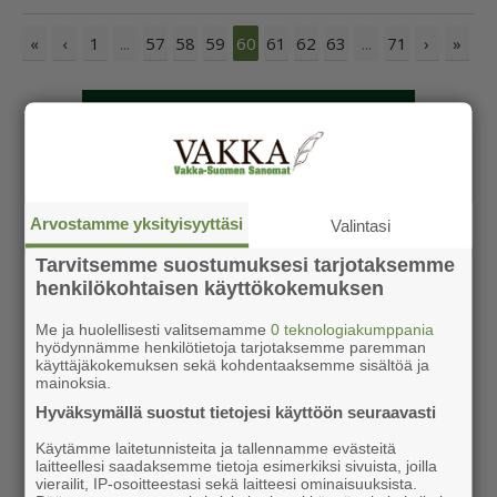
«
‹
1
57
58
59
61
62
63
71
›
»
...
60
...
Arvostamme yksityisyyttäsi
Valintasi
Tarvitsemme suostumuksesi tarjotaksemme
henkilökohtaisen käyttökokemuksen
Me ja huolellisesti valitsemamme
0 teknologiakumppania
hyödynnämme henkilötietoja tarjotaksemme paremman
käyttäjäkokemuksen sekä kohdentaaksemme sisältöä ja
mainoksia.
Hyväksymällä suostut tietojesi käyttöön seuraavasti
Käytämme laitetunnisteita ja tallennamme evästeitä
laitteellesi saadaksemme tietoja esimerkiksi sivuista, joilla
vierailit, IP-osoitteestasi sekä laitteesi ominaisuuksista.