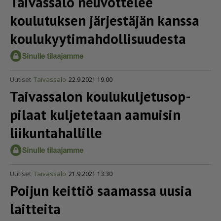
Taivassalo neuvottelee
koulutuksen järjestäjän kanssa
koulu­kyy­ti­mah­dol­li­suu­desta
Uutiset
Taivassalo
22.9.2021 19.00
Taivassalon koulu­kul­je­tu­sop­
pilaat kuljetetaan aamuisin
liikun­ta­hal­lille
Uutiset
Taivassalo
21.9.2021 13.30
Poijun keittiö saamassa uusia
laitteita