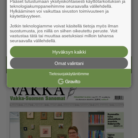
Pääset tutustumaan yksityiskohtaisesti käyttötarkoituksiin ja
teknologiakumppaneihimme seuraavalla välilehdellä.
Hylkääminen voi vaikuttaa sivuston toimivuuteen ja
käytettävyyteen.
Jotkin teknologiamme voivat käsitellä tietoja myös ilman
suostumusta, jos niillä on siihen oikeutettu peruste. Voit
vastustaa tätä tai muuttaa asetuksiasi milloin tahansa
seuraavalla välilehdellä.
Hyväksyn kaikki
Omat valintani
Näköislehdet
Tietosuojakäytäntömme