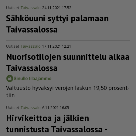
Uutiset
Taivassalo
24.11.2021 17.52
Sähköuuni syttyi palamaan
Taivassalossa
Uutiset
Taivassalo
17.11.2021 12.21
Nuorisotilojen suunnittelu alkaa
Taivassalossa
Val­tuus­to hy­väk­syi ve­ro­jen las­kun 19,50 pro­sent­
tiin
Uutiset
Taivassalo
6.11.2021 16.05
Hirvikeittoa ja jälkien
tunnistusta Taivassalossa -