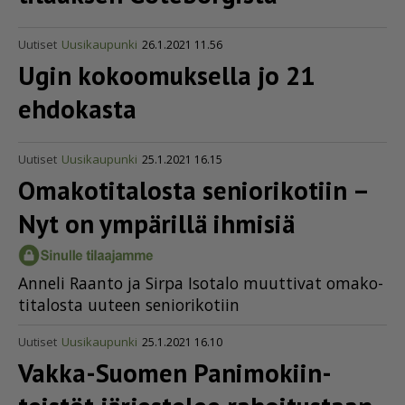
Uutiset
Uusikaupunki
26.1.2021 11.56
Ugin kokoomuksella jo 21
ehdokasta
Uutiset
Uusikaupunki
25.1.2021 16.15
Omakotitalosta seniorikotiin –
Nyt on ympärillä ihmisiä
An­ne­li Raan­to ja Sir­pa Iso­ta­lo muut­ti­vat oma­ko­
ti­ta­los­ta uu­teen se­ni­o­ri­ko­tiin
Uutiset
Uusikaupunki
25.1.2021 16.10
Vakka-Suomen Panimo­kiin­