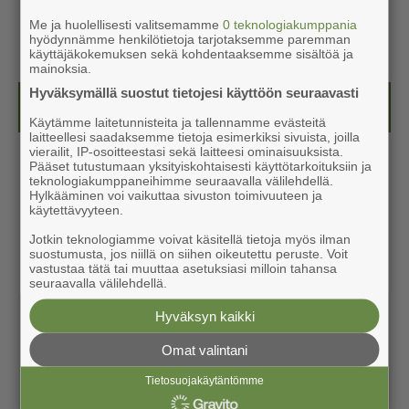
Me ja huolellisesti valitsemamme
0 teknologiakumppania
hyödynnämme henkilötietoja tarjotaksemme paremman
käyttäjäkokemuksen sekä kohdentaaksemme sisältöä ja
mainoksia.
Hyväksymällä suostut tietojesi käyttöön seuraavasti
Näköislehdet
Käytämme laitetunnisteita ja tallennamme evästeitä
laitteellesi saadaksemme tietoja esimerkiksi sivuista, joilla
vierailit, IP-osoitteestasi sekä laitteesi ominaisuuksista.
Pääset tutustumaan yksityiskohtaisesti käyttötarkoituksiin ja
teknologiakumppaneihimme seuraavalla välilehdellä.
Hylkääminen voi vaikuttaa sivuston toimivuuteen ja
käytettävyyteen.
Jotkin teknologiamme voivat käsitellä tietoja myös ilman
suostumusta, jos niillä on siihen oikeutettu peruste. Voit
vastustaa tätä tai muuttaa asetuksiasi milloin tahansa
seuraavalla välilehdellä.
Hyväksyn kaikki
Omat valintani
Tietosuojakäytäntömme