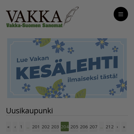
Uusikaupunki
«
‹
1
201
202
203
205
206
207
212
›
»
...
204
...