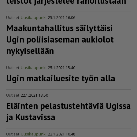
teistöt järjestelee rahoitustaan
Uutiset
Uusikaupunki
25.1.2021 16.06
Maakun­ta­hal­litus säilyttäisi
Ugin poliisiaseman aukiolot
nykyisellään
Uutiset
Uusikaupunki
25.1.2021 15.40
Ugin matkailuesite työn alla
Uutiset
22.1.2021 13.50
Eläinten pelas­tus­teh­täviä Ugissa
ja Kustavissa
Uutiset
Uusikaupunki
22.1.2021 10.48