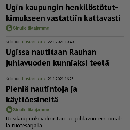
Ugin kaupungin henki­lös­tö­tut­
ki­mukseen vastattiin kattavasti
Kulttuuri
Uusikaupunki
22.1.2021 10.40
Ugissa nautitaan Rauhan
juhlavuoden kunniaksi teetä
Kulttuuri
Uusikaupunki
21.1.2021 16.25
Pieniä nautintoja ja
käyttöesineitä
Uu­si­kau­pun­ki val­mis­tau­tuu juh­la­vuo­teen omal­
la tuo­te­sar­jal­la