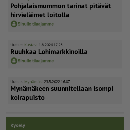
Pohja­lais­mummon tarinat pitävät
hirvieläimet loitolla
Uutiset
Kustavi
1.8.2026 17.25
Ruuhkaa Lohimark­ki­noilla
Uutiset
Mynämäki
23.5.2022 16.07
Mynämäkeen suunnitellaan isompi
koirapuisto
Kysely