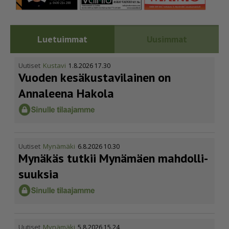
Luetuimmat
Uusimmat
Uutiset
Kustavi
1.8.2026 17.30
Vuoden kesäkus­ta­vi­lainen on
Annaleena Hakola
Uutiset
Mynämäki
6.8.2026 10.30
Mynäkäs tutkii Mynämäen mahdol­li­
suuksia
Uutiset
Mynämäki
5.8.2026 15.24