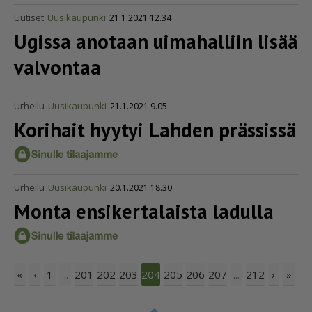
Uutiset
Uusikaupunki
21.1.2021 12.34
Ugissa anotaan uimahalliin lisää
valvontaa
Urheilu
Uusikaupunki
21.1.2021 9.05
Korihait hyytyi Lahden prässissä
Urheilu
Uusikaupunki
20.1.2021 18.30
Monta ensiker­ta­laista ladulla
«
‹
1
201
202
203
205
206
207
212
›
»
...
204
...