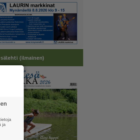
sälehti (ilmainen)
sen
ietoja
 ja