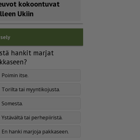
euvot kokoontuvat
älleen Ukiin
sely
stä hankit marjat
kkaseen?
Poimin itse.
Torilta tai myyntikojusta.
Somesta.
Ystävältä tai perhepiiristä.
En hanki marjoja pakkaseen.