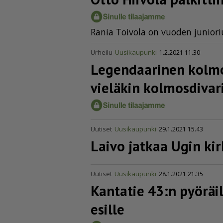
Ra­nia Toi­vo­la on vuo­den ju­ni­o­riur­
Urheilu
Uusikaupunki
1.2.2021 11.30
Legendaarinen kolmo
vieläkin kolmos­di­va­r
Uutiset
Uusikaupunki
29.1.2021 15.43
Laivo jatkaa Ugin kir
Uutiset
Uusikaupunki
28.1.2021 21.35
Kantatie 43:n pyöräi
esille