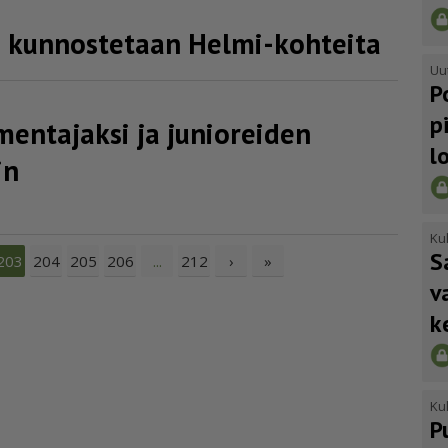
a kunnostetaan Helmi-kohteita
Uu
P
p
en­ta­jaksi ja junioreiden
l
in
Kul
S
204
205
206
212
›
»
203
...
v
k
Kul
P