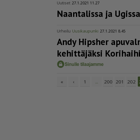
Uutiset
27.1.2021 11.27
Naantalissa ja Ugiss
Urheilu
Uusikaupunki
27.1.2021 8.45
Andy Hipsher apuval­m
kehittäjäksi Korihaih
«
‹
1
200
201
202
...