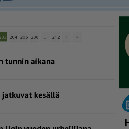
204
205
206
212
›
»
203
...
en tunnin aikana
t jatkuvat kesällä
in Ugin vuoden urheilijana