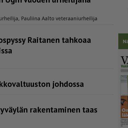
hei­li­ja, Pau­lii­na Aal­to ve­te­raa­niur­hei­li­ja
spyssy Raitanen tahkoaa
Nä
issa
kko­val­tuuston johdossa
lyväylän rakentaminen taas