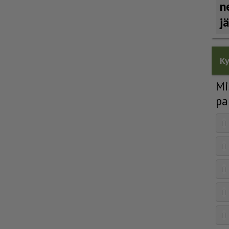
n
j
Ky
Mi
pa