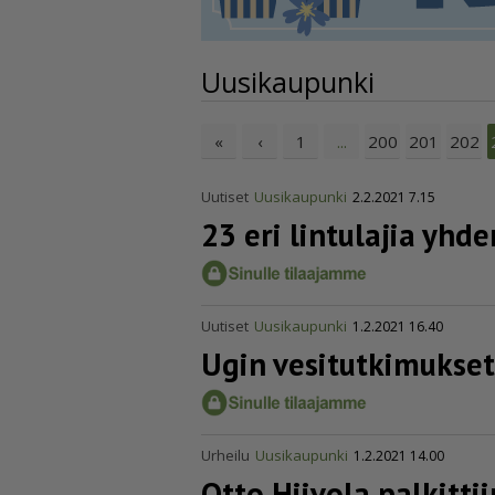
Uusikaupunki
«
‹
1
200
201
202
...
Uutiset
Uusikaupunki
2.2.2021 7.15
23 eri lintulajia yhd
Uutiset
Uusikaupunki
1.2.2021 16.40
Ugin vesitut­ki­mukse
Urheilu
Uusikaupunki
1.2.2021 14.00
Otto Hiivola palkitti