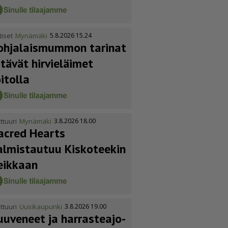
tiset
Mynämäki
5.8.2026 15.24
ohja­lais­mummon tarinat
itävät hirvieläimet
oitolla
ttuuri
Mynämäki
3.8.2026 18.00
acred Hearts
almistautuu Kiskoteekin
eikkaan
ttuuri
Uusikaupunki
3.8.2026 19.00
uuveneet ja harras­te­a­jo­