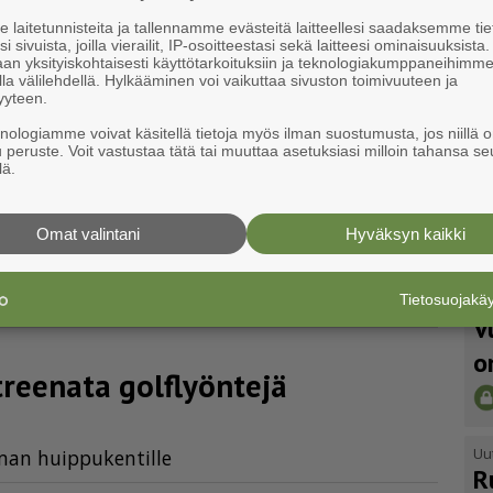
laitetunnisteita ja tallennamme evästeitä laitteellesi saadaksemme tie
i sivuista, joilla vierailit, IP-osoitteestasi sekä laitteesi ominaisuuksista
an yksityiskohtaisesti käyttötarkoituksiin ja teknologiakumppaneihimm
e ovikelloa soittamalla
la välilehdellä. Hylkääminen voi vaikuttaa sivuston toimivuuteen ja
yyteen.
knologiamme voivat käsitellä tietoja myös ilman suostumusta, jos niillä o
u peruste. Voit vastustaa tätä tai muuttaa asetuksiasi milloin tahansa se
min"
lä.
Omat valintani
Hyväksyn kaikki
ona­tar­tuntoja, Naantalissa
koulussa
Tietosuojak
Uu
V
o
i treenata golflyöntejä
Uu
­man huip­pu­ken­til­le
R