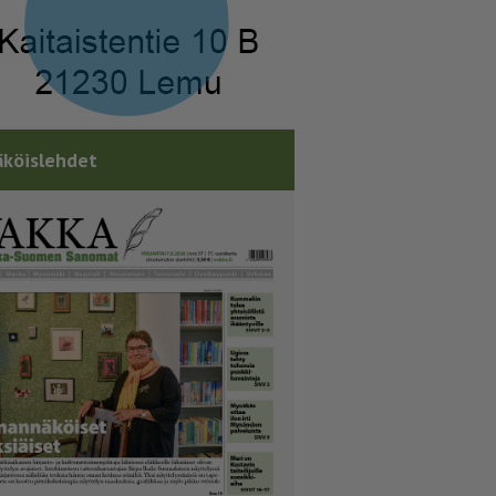
köislehdet