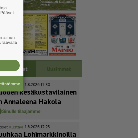
toja
. Pääset
e
n siihen
uraavalla
Luetuimmat
Uusimmat
äytäntömme
tiset
Kustavi
1.8.2026 17.30
uoden kesäkus­ta­vi­lainen
n Annaleena Hakola
tiset
Kustavi
1.8.2026 17.25
uuhkaa Lohimark­ki­noilla