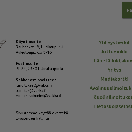
F
Käyntiosoite
Yhteystiedot
Rauhankatu 8, Uusikaupunki
Juttuvinkki
Aukioloajat: klo 8-16
Lähetä lukijaku
Postiosoite
PL 84, 23501 Uusikaupunki
Yritys
Mediakortti
Sähköpostiosoitteet
ilmoitukset@vakka.fi
Avoimuusilmoituk
toimitus@vakka.fi
etunimi.sukunimi@vakka.fi
Kuolinilmoituks
Tietosuojaselos
Sivustomme käyttää evästeitä.
Evästeiden hallinta