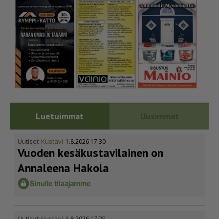
Luetuimmat
Uusimmat
Uutiset
Kustavi
1.8.2026 17.30
Vuoden kesäkus­ta­vi­lainen on
Annaleena Hakola
Uutiset
Kustavi
1.8.2026 17.25