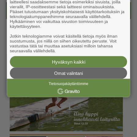
laitteellesi saadaksemme tietoja esimerkiksi sivuista, joilla
vierailit, IP-osoitteestasi sekä laitteesi ominaisuuksista.
Kesälehti (ilmainen)
Pääset tutustumaan yksityiskohtaisesti käyttötarkoituksiin ja
teknologiakumppaneihimme seuraavalla välilehdellä.
Hylkääminen voi vaikuttaa sivuston toimivuuteen ja
käytettävyyteen.
Jotkin teknologiamme voivat käsitellä tietoja myös ilman
suostumusta, jos niillä on siihen oikeutettu peruste. Voit
vastustaa tätä tai muuttaa asetuksiasi milloin tahansa
seuraavalla välilehdellä.
Hyväksyn kaikki
Omat valintani
Tietosuojakäytäntömme