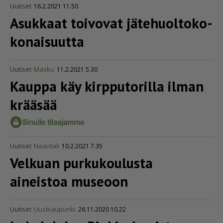
Uutiset
16.2.2021 11.50
Asukkaat toivovat jätehuol­to­ko­
ko­nai­suutta
Uutiset
Masku
11.2.2021 5.30
Kauppa käy kirpputorilla ilman
krääsää
Uutiset
Naantali
10.2.2021 7.35
Velkuan purkukoulusta
aineistoa museoon
Uutiset
Uusikaupunki
26.11.2020 10.22