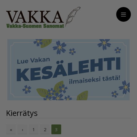
Kierrätys
«
‹
1
2
3