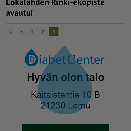
Lokalahden Rinki-ekopiste
avautui
«
‹
1
2
3