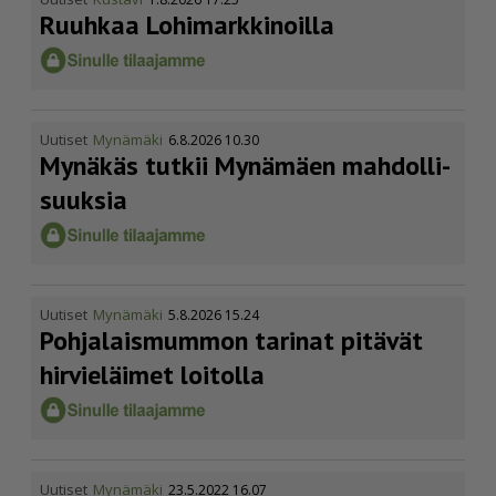
Ruuhkaa Lohimark­ki­noilla
Uutiset
Mynämäki
6.8.2026 10.30
Mynäkäs tutkii Mynämäen mahdol­li­
suuksia
Uutiset
Mynämäki
5.8.2026 15.24
Pohja­lais­mummon tarinat pitävät
hirvieläimet loitolla
Uutiset
Mynämäki
23.5.2022 16.07