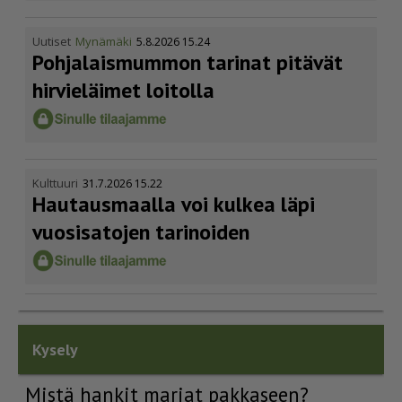
Uutiset
Mynämäki
5.8.2026 15.24
Pohja­lais­mummon tarinat pitävät
hirvieläimet loitolla
Kulttuuri
31.7.2026 15.22
Hautausmaalla voi kulkea läpi
vuosisatojen tarinoiden
Kysely
Mistä hankit marjat pakkaseen?