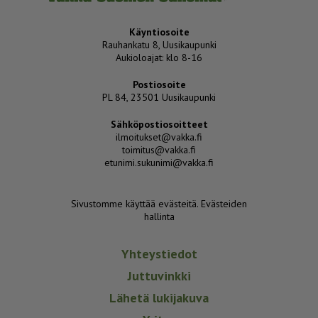
Käyntiosoite
Rauhankatu 8, Uusikaupunki
Aukioloajat: klo 8-16
Postiosoite
PL 84, 23501 Uusikaupunki
Sähköpostiosoitteet
ilmoitukset@vakka.fi
toimitus@vakka.fi
etunimi.sukunimi@vakka.fi
Sivustomme käyttää evästeitä.
Evästeiden
hallinta
Yhteystiedot
Juttuvinkki
Lähetä lukijakuva