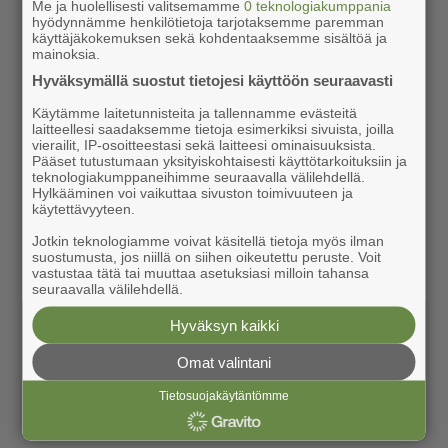
Me ja huolellisesti valitsemamme
0 teknologiakumppania
hyödynnämme henkilötietoja tarjotaksemme paremman
käyttäjäkokemuksen sekä kohdentaaksemme sisältöä ja
mainoksia.
Hyväksymällä suostut tietojesi käyttöön seuraavasti
Käytämme laitetunnisteita ja tallennamme evästeitä
laitteellesi saadaksemme tietoja esimerkiksi sivuista, joilla
vierailit, IP-osoitteestasi sekä laitteesi ominaisuuksista.
Pääset tutustumaan yksityiskohtaisesti käyttötarkoituksiin ja
teknologiakumppaneihimme seuraavalla välilehdellä.
Hylkääminen voi vaikuttaa sivuston toimivuuteen ja
käytettävyyteen.
Jotkin teknologiamme voivat käsitellä tietoja myös ilman
suostumusta, jos niillä on siihen oikeutettu peruste. Voit
vastustaa tätä tai muuttaa asetuksiasi milloin tahansa
seuraavalla välilehdellä.
Hyväksyn kaikki
Omat valintani
Tietosuojakäytäntömme