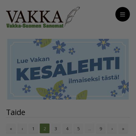
Taide
«
‹
1
3
4
5
9
›
»
2
...