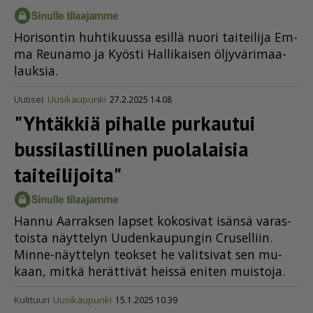
Ho­ri­son­tin huh­ti­kuus­sa esil­lä nuo­ri tai­tei­li­ja Em­
ma Reu­na­mo ja Kyös­ti Hal­li­kai­sen öl­jy­vä­ri­maa­
lauk­sia.
Uutiset
Uusikaupunki
27.2.2025 14.08
"Yhtäkkiä pihalle purkautui
bussi­las­til­linen puolalaisia
taiteilijoita"
Han­nu Aar­rak­sen lap­set ko­ko­si­vat isän­sä va­ras­
tois­ta näyt­te­lyn Uu­den­kau­pun­gin Cru­sel­liin.
Min­ne-näyt­te­lyn te­ok­set he va­lit­si­vat sen mu­
kaan, mit­kä he­rät­ti­vät heis­sä eni­ten muis­to­ja.
Kulttuuri
Uusikaupunki
15.1.2025 10.39