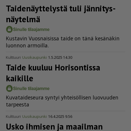
Taide­näyt­te­lystä tuli jänni­tys­
näy­telmä
Kus­ta­vin Vuos­nai­sis­sa tai­de on tänä ke­sä­nä­kin
luon­non ar­moil­la.
Kulttuuri
Uusikaupunki
1.5.2025 14.30
Taide kuuluu Horisontissa
kaikille
Ku­va­tai­de­seu­ra syn­tyi yh­tei­söl­li­sen luo­vuu­den
tar­pees­ta
Kulttuuri
Uusikaupunki
16.4.2025 9.56
Usko ihmisen ja maailman