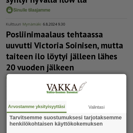
Kulttuuri
Mynämäki
6.8.2024 9.30
Poslii­ni­maalaus tehtaassa
uuvutti Victoria Soinisen, mutta
taiteen ilo löytyi jälleen lähes
20 vuoden jälkeen
«
‹
1
3
4
5
9
›
»
2
...
Arvostamme yksityisyyttäsi
Valintasi
Tarvitsemme suostumuksesi tarjotaksemme
henkilökohtaisen käyttökokemuksen