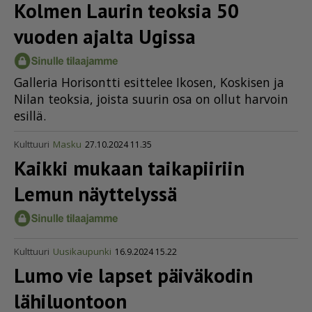
Kolmen Laurin teoksia 50
vuoden ajalta Ugissa
Gal­le­ria Ho­ri­sont­ti esit­te­lee Iko­sen, Kos­ki­sen ja
Ni­lan te­ok­sia, jois­ta suu­rin osa on ol­lut har­voin
esil­lä.
Kulttuuri
Masku
27.10.2024 11.35
Kaikki mukaan taikapiiriin
Lemun näyttelyssä
Kulttuuri
Uusikaupunki
16.9.2024 15.22
Lumo vie lapset päiväkodin
lähiluontoon