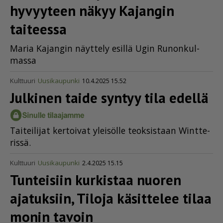
hyvyyteen näkyy Kajangin
taiteessa
Ma­ria Ka­jan­gin näyt­te­ly esil­lä Ugin Ru­non­kul­
mas­sa
Kulttuuri
Uusikaupunki
10.4.2025 15.52
Julkinen taide syntyy tila edellä
Tai­tei­li­jat ker­toi­vat ylei­söl­le te­ok­sis­taan Wint­te­
ris­sä.
Kulttuuri
Uusikaupunki
2.4.2025 15.15
Tunteisiin kurkistaa nuoren
ajatuksiin, Tiloja käsittelee tilaa
monin tavoin