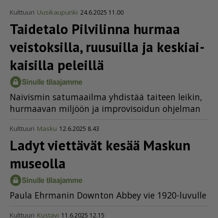
Kulttuuri
Uusikaupunki
24.6.2025 11.00
Taidetalo Pilvilinna hurmaa
veistoksilla, ruusuilla ja keski­ai­
kai­silla peleillä
Nai­vis­min sa­tu­maa­il­ma yh­dis­tää tai­teen lei­kin,
hur­maa­van mil­jöön ja imp­ro­vi­soi­dun oh­jel­man
Kulttuuri
Masku
12.6.2025 8.43
Ladyt viettävät kesää Maskun
museolla
Pau­la Ehr­ma­nin Down­ton Ab­bey vie 1920-lu­vul­le
Kulttuuri
Kustavi
11.6.2025 12.15