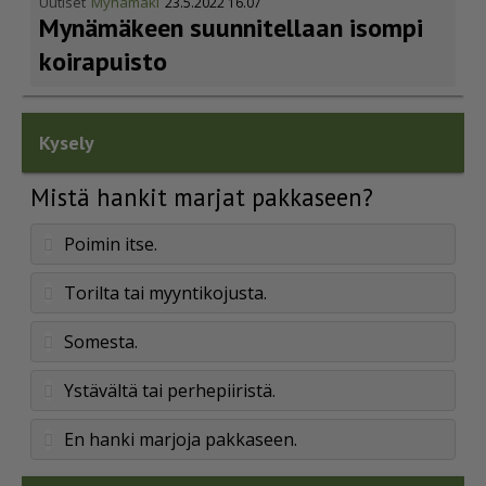
Uutiset
Mynämäki
23.5.2022 16.07
Mynämäkeen suunnitellaan isompi
koirapuisto
Kysely
Mistä hankit marjat pakkaseen?
Poimin itse.
Torilta tai myyntikojusta.
Somesta.
Ystävältä tai perhepiiristä.
En hanki marjoja pakkaseen.