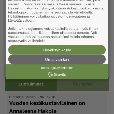
vierailit, IP-osoitteestasi sekä laitteesi ominaisuuksista.
Pääset tutustumaan yksityiskohtaisesti käyttötarkoituksiin ja
teknologiakumppaneihimme seuraavalla välilehdellä.
Hylkääminen voi vaikuttaa sivuston toimivuuteen ja
käytettävyyteen.
Jotkin teknologiamme voivat käsitellä tietoja myös ilman
suostumusta, jos niillä on siihen oikeutettu peruste. Voit
vastustaa tätä tai muuttaa asetuksiasi milloin tahansa
seuraavalla välilehdellä.
Hyväksyn kaikki
Omat valintani
Tietosuojakäytäntömme
Luetuimmat
Uusimmat
Uutiset
Kustavi
1.8.2026 17.30
Vuoden kesäkus­ta­vi­lainen on
Annaleena Hakola