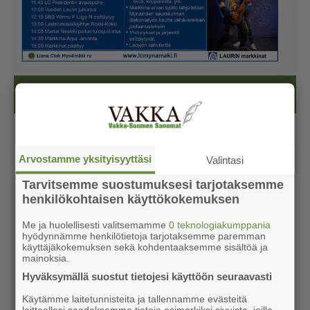
Kesälehti (ilmainen)
Arvostamme yksityisyyttäsi
Valintasi
Tarvitsemme suostumuksesi tarjotaksemme
henkilökohtaisen käyttökokemuksen
Me ja huolellisesti valitsemamme
0 teknologiakumppania
hyödynnämme henkilötietoja tarjotaksemme paremman
käyttäjäkokemuksen sekä kohdentaaksemme sisältöä ja
mainoksia.
Hyväksymällä suostut tietojesi käyttöön seuraavasti
Käytämme laitetunnisteita ja tallennamme evästeitä
laitteellesi saadaksemme tietoja esimerkiksi sivuista, joilla