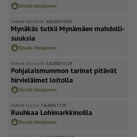
Uutiset
Mynämäki
6.8.2026 10.30
Mynäkäs tutkii Mynämäen mahdol­li­
suuksia
Uutiset
Mynämäki
5.8.2026 15.24
Pohja­lais­mummon tarinat pitävät
hirvieläimet loitolla
Uutiset
Kustavi
1.8.2026 17.25
Ruuhkaa Lohimark­ki­noilla