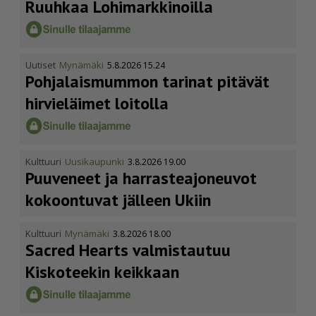
Ruuhkaa Lohimark­ki­noilla
Uutiset
Mynämäki
5.8.2026 15.24
Pohja­lais­mummon tarinat pitävät
hirvieläimet loitolla
Kulttuuri
Uusikaupunki
3.8.2026 19.00
Puuveneet ja harras­te­a­jo­neuvot
kokoontuvat jälleen Ukiin
Kulttuuri
Mynämäki
3.8.2026 18.00
Sacred Hearts valmistautuu
Kiskoteekin keikkaan