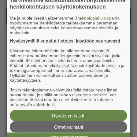
Tarvitsemme suostumuksesi tarjotaksemme
henkilökohtaisen käyttökokemuksen
Kesälehti (ilmainen)
Me ja huolellisesti valitsemamme
0 teknologiakumppania
hyödynnämme henkilötietoja tarjotaksemme paremman
käyttäjäkokemuksen sekä kohdentaaksemme sisältöä ja
mainoksia.
Hyväksymällä suostut tietojesi käyttöön seuraavasti
Käytämme laitetunnisteita ja tallennamme evästeitä
laitteellesi saadaksemme tietoja esimerkiksi sivuista, joilla
vierailit, IP-osoitteestasi sekä laitteesi ominaisuuksista.
Pääset tutustumaan yksityiskohtaisesti käyttötarkoituksiin ja
teknologiakumppaneihimme seuraavalla välilehdellä.
Hylkääminen voi vaikuttaa sivuston toimivuuteen ja
käytettävyyteen.
Jotkin teknologiamme voivat käsitellä tietoja myös ilman
suostumusta, jos niillä on siihen oikeutettu peruste. Voit
vastustaa tätä tai muuttaa asetuksiasi milloin tahansa
seuraavalla välilehdellä.
Hyväksyn kaikki
Omat valintani