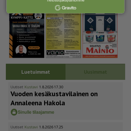
Tietosuojakäytäntömme
Luetuimmat
Uusimmat
Uutiset
Kustavi
1.8.2026 17.30
Vuoden kesäkus­ta­vi­lainen on
Annaleena Hakola
Uutiset
Kustavi
1.8.2026 17.25