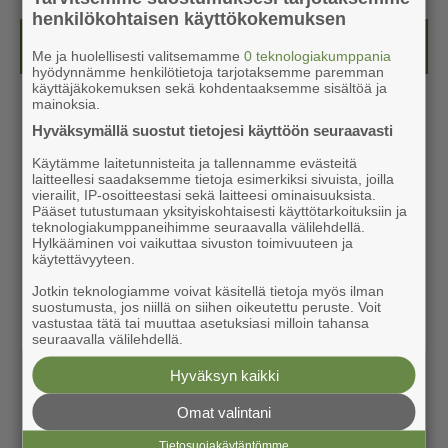
henkilökohtaisen käyttökokemuksen
Kesälehti (ilmainen)
Me ja huolellisesti valitsemamme
0 teknologiakumppania
hyödynnämme henkilötietoja tarjotaksemme paremman
käyttäjäkokemuksen sekä kohdentaaksemme sisältöä ja
mainoksia.
Hyväksymällä suostut tietojesi käyttöön seuraavasti
Käytämme laitetunnisteita ja tallennamme evästeitä
laitteellesi saadaksemme tietoja esimerkiksi sivuista, joilla
vierailit, IP-osoitteestasi sekä laitteesi ominaisuuksista.
Pääset tutustumaan yksityiskohtaisesti käyttötarkoituksiin ja
teknologiakumppaneihimme seuraavalla välilehdellä.
Hylkääminen voi vaikuttaa sivuston toimivuuteen ja
käytettävyyteen.
Jotkin teknologiamme voivat käsitellä tietoja myös ilman
suostumusta, jos niillä on siihen oikeutettu peruste. Voit
vastustaa tätä tai muuttaa asetuksiasi milloin tahansa
seuraavalla välilehdellä.
Hyväksyn kaikki
Omat valintani
Tietosuojakäytäntömme