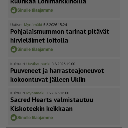
Ruuhkaa Lohimark­ki­noilla
Uutiset
Mynämäki
5.8.2026 15.24
Pohja­lais­mummon tarinat pitävät
hirvieläimet loitolla
Kulttuuri
Uusikaupunki
3.8.2026 19.00
Puuveneet ja harras­te­a­jo­neuvot
kokoontuvat jälleen Ukiin
Kulttuuri
Mynämäki
3.8.2026 18.00
Sacred Hearts valmistautuu
Kiskoteekin keikkaan