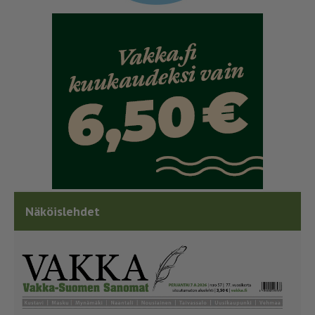
Näköislehdet