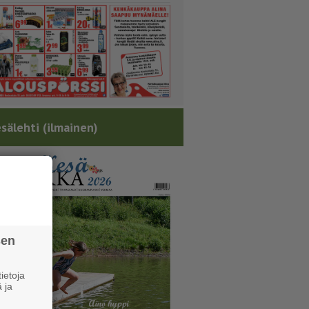
sälehti (ilmainen)
sen
ietoja
 ja