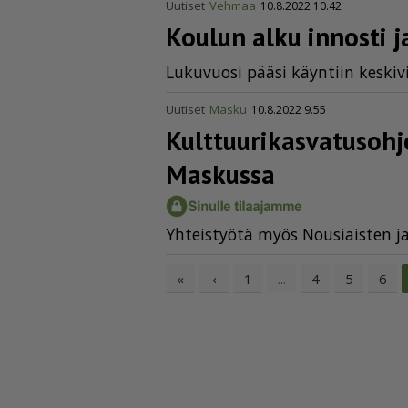
Uutiset
Vehmaa
10.8.2022 10.42
Koulun alku innosti ja
Lu­ku­vuo­si pää­si käyn­tiin kes­ki­v
Uutiset
Masku
10.8.2022 9.55
Kulttuu­ri­kas­va­tu­so
Maskussa
Yh­teis­työ­tä myös Nou­si­ais­ten 
«
‹
1
4
5
6
...