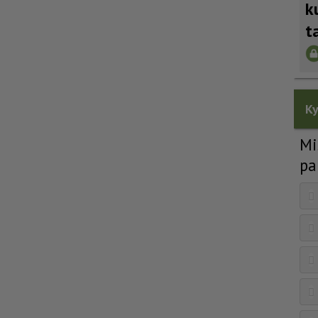
k
t
Ky
Mi
pa