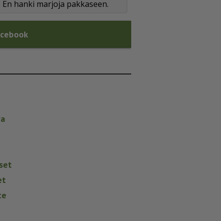
En hanki marjoja pakkaseen.
acebook
va
set
et
te