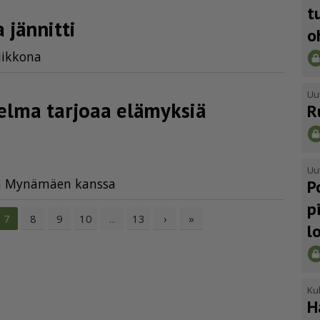
t
 jännitti
o
iik­ko­na
Uu
h­jelma tarjoaa elämyksiä
R
Uu
ja My­nä­mä­en kans­sa
P
p
8
9
10
13
›
»
7
...
l
Kul
H