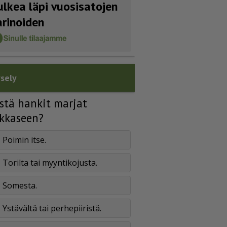
ulkea läpi vuosisatojen
arinoiden
sely
stä hankit marjat
kkaseen?
Poimin itse.
Torilta tai myyntikojusta.
Somesta.
Ystävältä tai perhepiiristä.