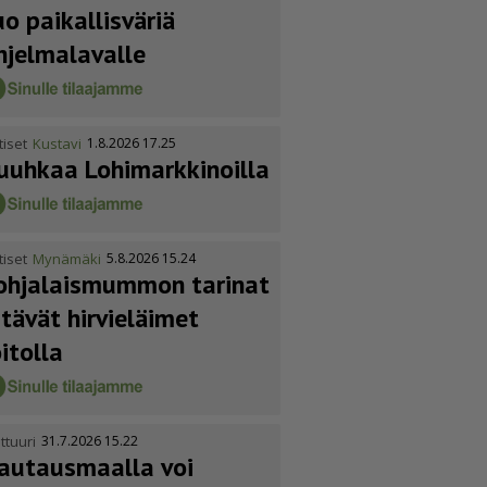
uo paikallisväriä
hjelmalavalle
tiset
Kustavi
1.8.2026 17.25
uuhkaa Lohimark­ki­noilla
tiset
Mynämäki
5.8.2026 15.24
ohja­lais­mummon tarinat
itävät hirvieläimet
oitolla
ttuuri
31.7.2026 15.22
autausmaalla voi