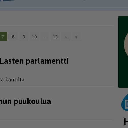
8
9
10
13
›
»
7
...
Lasten parlamentti
ta kan­til­ta
emun puukoulua