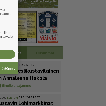
toja
. Pääset
e
n siihen
uraavalla
Luetuimmat
Uusimmat
tiset
Kustavi
1.8.2026 17.30
äytäntömme
uoden kesäkus­ta­vi­lainen
n Annaleena Hakola
tiset
Kustavi
29.7.2026 16.37
ustavin Lohimarkkinat