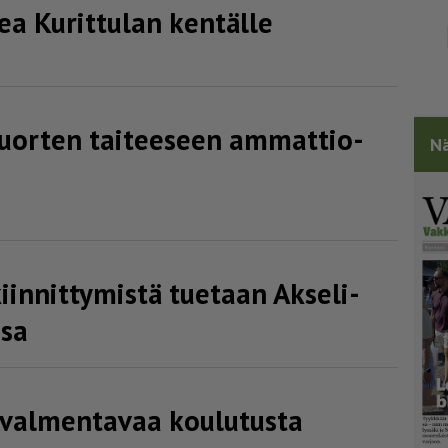
a Kurittulan kentälle
uorten taiteeseen ammat­ti­o­
Nä
iinnittymistä tuetaan Akseli-
ssa
 valmentavaa koulutusta