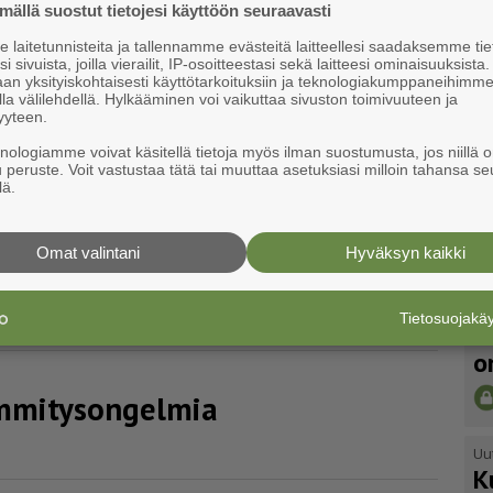
ällä suostut tietojesi käyttöön seuraavasti
laitetunnisteita ja tallennamme evästeitä laitteellesi saadaksemme tie
i sivuista, joilla vierailit, IP-osoitteestasi sekä laitteesi ominaisuuksista
an yksityiskohtaisesti käyttötarkoituksiin ja teknologiakumppaneihimm
a hampaalla
la välilehdellä. Hylkääminen voi vaikuttaa sivuston toimivuuteen ja
yyteen.
knologiamme voivat käsitellä tietoja myös ilman suostumusta, jos niillä o
t ka­la­päi­vää
u peruste. Voit vastustaa tätä tai muuttaa asetuksiasi milloin tahansa se
lä.
a oppimaan
Omat valintani
Hyväksyn kaikki
Uu
Tietosuojak
V
ar­ry Pot­te­rei­ta
o
mi­ty­son­gelmia
Uu
K