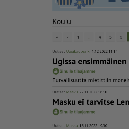
Koulu
«
‹
1
4
5
6
...
Uutiset
Uusikaupunki
1.12.2022 11.14
Ugissa ensimmäinen 
Tur­val­li­suut­ta mie­tit­tiin mo­nel­
Uutiset
Masku
22.11.2022 16.10
Masku ei tarvitse L
Uutiset
Masku
16.11.2022 19.30