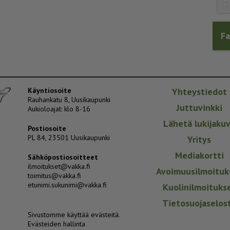
F
Käyntiosoite
Yhteystiedot
Rauhankatu 8, Uusikaupunki
Juttuvinkki
Aukioloajat: klo 8-16
Lähetä lukijaku
Postiosoite
PL 84, 23501 Uusikaupunki
Yritys
Mediakortti
Sähköpostiosoitteet
ilmoitukset@vakka.fi
Avoimuusilmoituk
toimitus@vakka.fi
etunimi.sukunimi@vakka.fi
Kuolinilmoituks
Tietosuojaselos
Sivustomme käyttää evästeitä.
Evästeiden hallinta