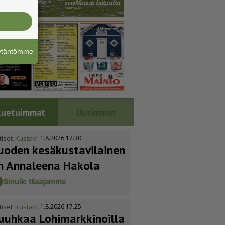
äytäntömme
Luetuimmat
Uusimmat
tiset
Kustavi
1.8.2026 17.30
uoden kesäkus­ta­vi­lainen
n Annaleena Hakola
tiset
Kustavi
1.8.2026 17.25
uuhkaa Lohimark­ki­noilla