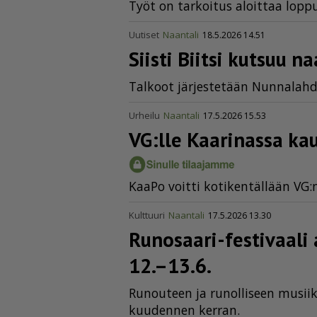
Työt on tar­koi­tus aloit­taa lop­pu
Uutiset
Naantali
18.5.2026 14.51
Siisti Biitsi kutsuu n
Tal­koot jär­jes­te­tään Nun­na­lah­
Urheilu
Naantali
17.5.2026 15.53
VG:lle Kaarinassa ka
Kaa­Po voit­ti ko­ti­ken­täl­lään VG
Kulttuuri
Naantali
17.5.2026 13.30
Runosaari-festivaali
12.–13.6.
Ru­nou­teen ja ru­nol­li­seen mu­siik­ki
kuu­den­nen ker­ran.