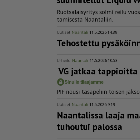
Ruot­sa­lai­sy­ri­tys sol­mi rei­lu vuo­
ta­mi­ses­ta Naan­ta­liin.
Uutiset
Naantali
11.5.2026 14.39
Tehostettu pysäköin­n
Urheilu
Naantali
11.5.2026 10.53
VG jatkaa tappioitta
PIF nou­si ta­sa­pe­liin toi­sen jak­so
Uutiset
Naantali
11.5.2026 9.19
Naantalissa laaja ma
tuhoutui palossa