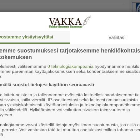
­kolla Naantalissa tapahtuu joka
vostamme yksityisyyttäsi
Valintasi
semme suostumuksesi tarjotaksemme henkilökohtai
ökokemuksen
Ke
öngän lastenkirja tuo esiin
lellisesti valitsemamme
0 teknologiakumppania
hyödynnämme henkilöt
tä luonnossa
semme paremman käyttäjäkokemuksen sekä kohdentaaksemme sisältöä
a.
oit­ta­maa han­ket­ta.
ällä suostut tietojesi käyttöön seuraavasti
laitetunnisteita ja tallennamme evästeitä laitteellesi saadaksemme tie
i sivuista, joilla vierailit, IP-osoitteestasi sekä laitteesi ominaisuuksista
tyy pian Kultarantaan
an yksityiskohtaisesti käyttötarkoituksiin ja teknologiakumppaneihimm
la välilehdellä. Hylkääminen voi vaikuttaa sivuston toimivuuteen ja
yyteen.
i­dent­ti­pa­ril­le ter­ve­tu­lo­vas­taa­no­ton ve­ne­sa­ta­
knologiamme voivat käsitellä tietoja myös ilman suostumusta, jos niillä o
lo 18
u peruste. Voit vastustaa tätä tai muuttaa asetuksiasi milloin tahansa se
lä.