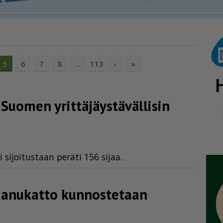
6
7
8
113
›
»
5
...
omen yrittä­jäys­tä­väl­lisin
i si­joi­tus­taan pe­rä­ti 156 si­jaa.
aanukatto kunnostetaan