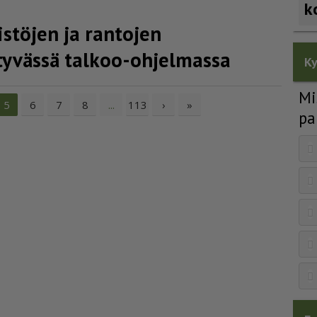
k
stöjen ja rantojen
tyvässä talkoo-ohjelmassa
Ky
Mi
6
7
8
113
›
»
5
...
pa