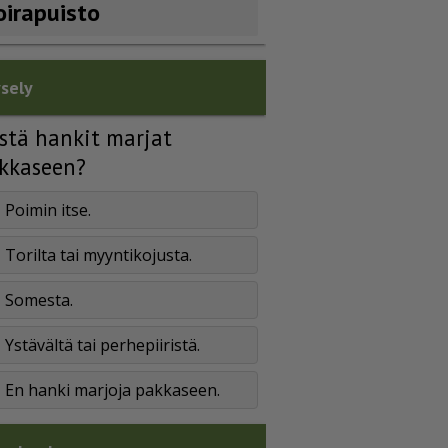
oirapuisto
sely
stä hankit marjat
kkaseen?
Poimin itse.
Torilta tai myyntikojusta.
Somesta.
Ystävältä tai perhepiiristä.
En hanki marjoja pakkaseen.