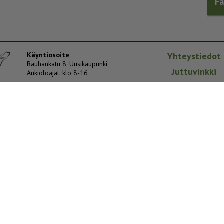
F
Käyntiosoite
Yhteystiedot
Rauhankatu 8, Uusikaupunki
Juttuvinkki
Aukioloajat: klo 8-16
Lähetä lukijaku
Postiosoite
PL 84, 23501 Uusikaupunki
Yritys
Mediakortti
Sähköpostiosoitteet
ilmoitukset@vakka.fi
Avoimuusilmoituk
toimitus@vakka.fi
etunimi.sukunimi@vakka.fi
Kuolinilmoituks
Tietosuojaselos
Sivustomme käyttää evästeitä.
Evästeiden hallinta