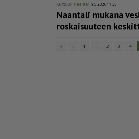
Kulttuuri
Naantali
9.5.2026 11.35
Naantali mukana vesi
roskaisuuteen keskit
«
‹
1
2
3
4
...