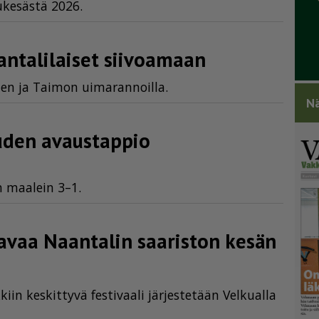
­ke­säs­tä 2026.
aantalilaiset siivoamaan
den ja Tai­mon ui­ma­ran­noil­la.
Nä
uden avaustappio
:n maa­lein 3–1.
 avaa Naantalin saariston kesän
in kes­kit­ty­vä fes­ti­vaa­li jär­jes­te­tään Vel­ku­al­la