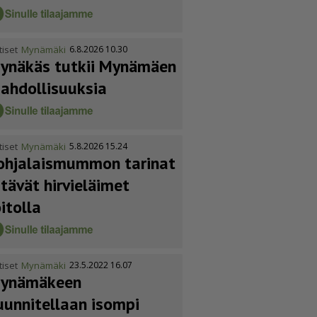
tiset
Mynämäki
6.8.2026 10.30
ynäkäs tutkii Mynämäen
ahdol­li­suuksia
tiset
Mynämäki
5.8.2026 15.24
ohja­lais­mummon tarinat
itävät hirvieläimet
oitolla
tiset
Mynämäki
23.5.2022 16.07
ynämäkeen
uunnitellaan isompi