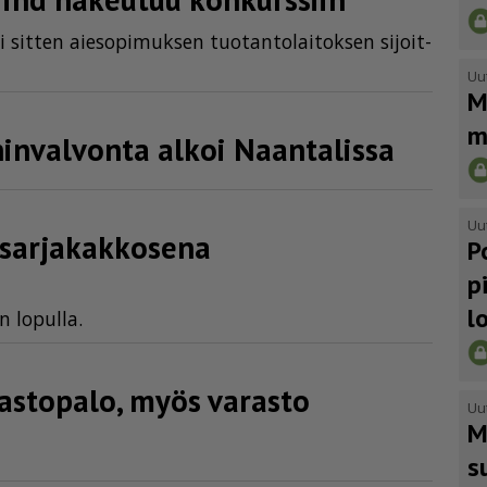
si sit­ten ai­e­so­pi­muk­sen tuo­tan­to­lai­tok­sen si­joit­
Uu
M
m
in­val­vonta alkoi Naantalissa
Uu
 sarjakakkosena
P
p
l
n lo­pul­la.
astopalo, myös varasto
Uu
M
s