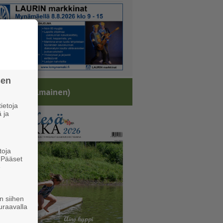
sen
sälehti (ilmainen)
ietoja
 ja
toja
. Pääset
e
n siihen
uraavalla