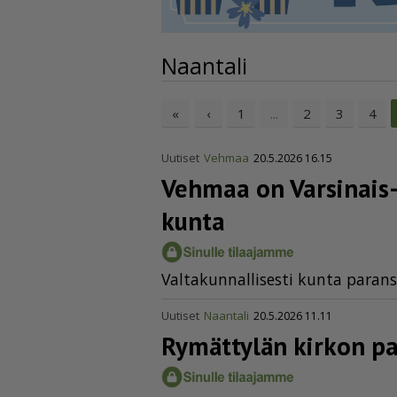
Naantali
«
‹
1
2
3
4
...
Uutiset
Vehmaa
20.5.2026 16.15
Vehmaa on Varsinais-Su
kunta
Val­ta­kun­nal­li­ses­ti kun­ta pa­ran­s
Uutiset
Naantali
20.5.2026 11.11
Rymättylän kirkon p