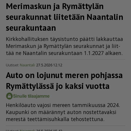
Merimaskun ja Rymättylän
seurakunnat liitetään Naantalin
seurakuntaan
Kirk­ko­hal­li­tuk­sen täy­sis­tun­to päät­ti lak­kaut­taa
Me­ri­mas­kun ja Ry­mät­ty­län seu­ra­kun­nat ja liit­
tää ne Naan­ta­lin seu­ra­kun­taan 1.1.2027 al­ka­en.
Uutiset
Naantali
27.5.2026 12.12
Auto on lojunut meren pohjassa
Rymättylässä jo kaksi vuotta
Hen­ki­lö­au­to va­jo­si me­reen tam­mi­kuus­sa 2024.
Kau­pun­ki on mää­rän­nyt au­ton nos­tet­ta­vak­si
me­res­tä teet­tä­mi­suh­kal­la te­hos­tet­tu­na.