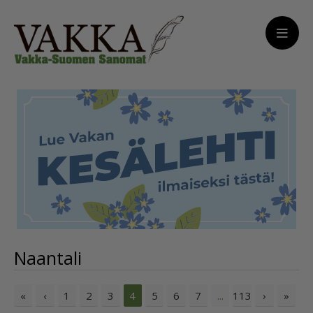
Naantali
«
‹
1
2
3
5
6
7
113
›
»
4
...