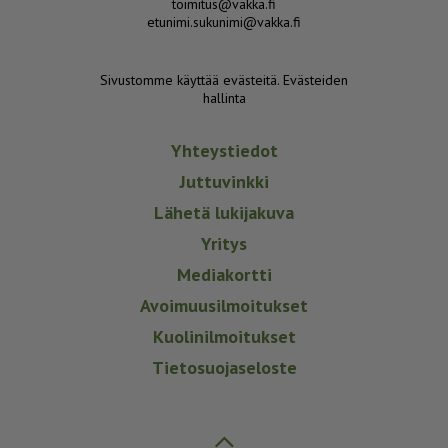
toimitus@vakka.fi
etunimi.sukunimi@vakka.fi
Sivustomme käyttää evästeitä.
Evästeiden
hallinta
Yhteystiedot
Juttuvinkki
Lähetä lukijakuva
Yritys
Mediakortti
Avoimuusilmoitukset
Kuolinilmoitukset
Tietosuojaseloste