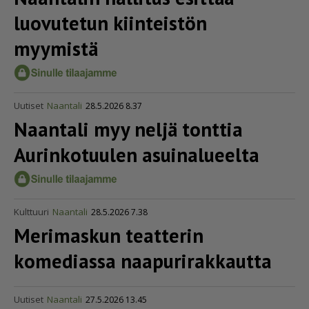
luovutetun kiinteistön
myymistä
Uutiset
Naantali
28.5.2026 8.37
Naantali myy neljä tonttia
Aurinkotuulen asuinalueelta
Kulttuuri
Naantali
28.5.2026 7.38
Merimaskun teatterin
komediassa naapu­ri­rak­kautta
Uutiset
Naantali
27.5.2026 13.45