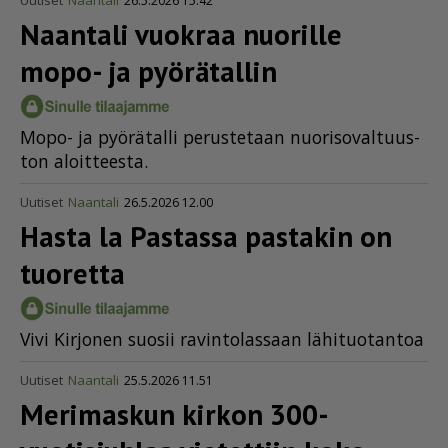
Uutiset
Naantali
26.5.2026 15.42
Naantali vuokraa nuorille
mopo- ja pyörätallin
Mopo- ja pyö­rä­tal­li pe­rus­te­taan nuo­ri­so­val­tuus­
ton aloit­tees­ta.
Uutiset
Naantali
26.5.2026 12.00
Hasta la Pastassa pastakin on
tuoretta
Vivi Kir­jo­nen suo­sii ra­vin­to­las­saan lä­hi­tuo­tan­toa
Uutiset
Naantali
25.5.2026 11.51
Merimaskun kirkon 300-