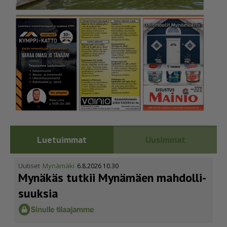
Luetuimmat
Uusimmat
Uutiset
Mynämäki
6.8.2026 10.30
Mynäkäs tutkii Mynämäen mahdol­li­
suuksia