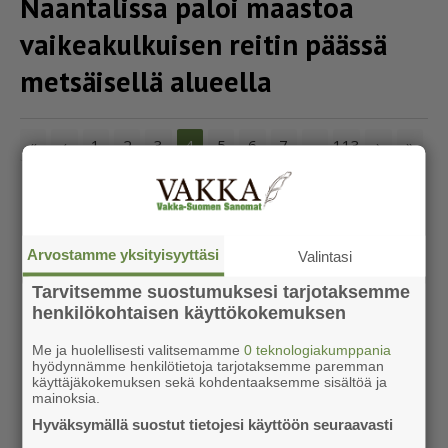
Naantalissa paloi maastoa
vaike­a­kul­kuisen reitin päässä
metsäisellä alueella
«
‹
1
2
3
5
6
7
113
›
»
4
...
Arvostamme yksityisyyttäsi
Valintasi
Tarvitsemme suostumuksesi tarjotaksemme
henkilökohtaisen käyttökokemuksen
Me ja huolellisesti valitsemamme
0 teknologiakumppania
hyödynnämme henkilötietoja tarjotaksemme paremman
käyttäjäkokemuksen sekä kohdentaaksemme sisältöä ja
mainoksia.
Hyväksymällä suostut tietojesi käyttöön seuraavasti