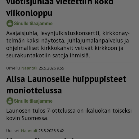
vuotisjuhlaa vietettiin koko
viikonloppu
Ava­jais­juh­la, le­vyn­jul­kis­tus­kon­sert­ti, kirk­ko­näy­
tel­män kak­si näy­tös­tä, juh­la­ju­ma­lan­pal­ve­lus ja
oh­jel­mal­li­set kirk­ko­kah­vit ve­ti­vät kirk­koon ja
seu­ra­kun­ta­ko­tiin sa­to­ja ih­mi­siä.
Urheilu
Naantali
25.5.2026 9.55
Alisa Launoselle huippupisteet
moniottelussa
Lau­no­sen tu­los 7-ot­te­lus­sa on ikä­luo­kan toi­sek­si
ko­vin Suo­mes­sa.
Uutiset
Naantali
25.5.2026 6.42