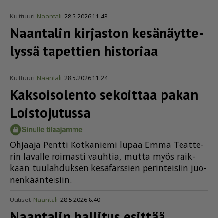
Kulttuuri
Naantali
28.5.2026 11.43
Naantalin kirjaston kesänäyt­te­
lyssä tapettien historiaa
Kulttuuri
Naantali
28.5.2026 11.24
Kaksoisolento sekoittaa pakan
Loistojutussa
Oh­jaa­ja Pent­ti Kot­ka­nie­mi lu­paa Em­ma Te­at­te­
rin la­val­le roi­mas­ti vauh­tia, mut­ta myös raik­
kaan tuu­lah­duk­sen ke­sä­fars­sien pe­rin­tei­siin juo­
nen­kään­tei­siin.
Uutiset
Naantali
28.5.2026 8.40
Naantalin hallitus esittää