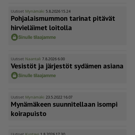
Uutiset
Mynämäki
5.8.2026 15.24
Pohja­lais­mummon tarinat pitävät
hirvieläimet loitolla
Uutiset
Naantali
7.8.2026 6.00
Vesistöt ja järjestöt sydämen asiana
Uutiset
Mynämäki
23.5.2022 16.07
Mynämäkeen suunnitellaan isompi
koirapuisto
Uutiset
Kustavi
1.8.2026 17.30