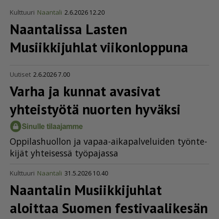
Kulttuuri
Naantali
2.6.2026 12.20
Naantalissa Lasten
Musiikkijuhlat viikonloppuna
Uutiset
2.6.2026 7.00
Varha ja kunnat avasivat
yhteistyötä nuorten hyväksi
Op­pi­las­huol­lon ja va­paa-ai­ka­pal­ve­lui­den työn­te­
ki­jät yh­tei­ses­sä työ­pa­jas­sa
Kulttuuri
Naantali
31.5.2026 10.40
Naantalin Musiikkijuhlat
aloittaa Suomen festi­vaa­li­kesän