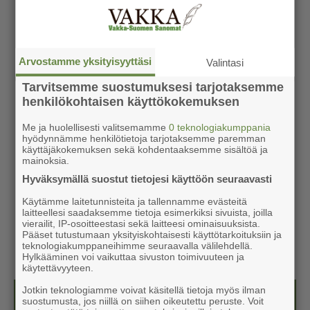
Arvostamme yksityisyyttäsi
Valintasi
Tarvitsemme suostumuksesi tarjotaksemme
henkilökohtaisen käyttökokemuksen
Me ja huolellisesti valitsemamme
0 teknologiakumppania
hyödynnämme henkilötietoja tarjotaksemme paremman
käyttäjäkokemuksen sekä kohdentaaksemme sisältöä ja
mainoksia.
Hyväksymällä suostut tietojesi käyttöön seuraavasti
Käytämme laitetunnisteita ja tallennamme evästeitä
laitteellesi saadaksemme tietoja esimerkiksi sivuista, joilla
vierailit, IP-osoitteestasi sekä laitteesi ominaisuuksista.
Pääset tutustumaan yksityiskohtaisesti käyttötarkoituksiin ja
teknologiakumppaneihimme seuraavalla välilehdellä.
Hylkääminen voi vaikuttaa sivuston toimivuuteen ja
käytettävyyteen.
Jotkin teknologiamme voivat käsitellä tietoja myös ilman
Näköislehdet
suostumusta, jos niillä on siihen oikeutettu peruste. Voit