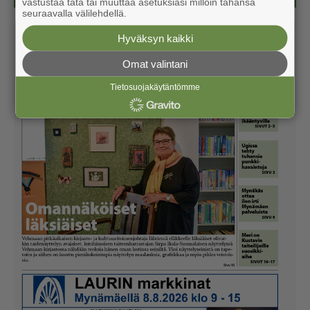
vastustaa tätä tai muuttaa asetuksiasi milloin tahansa
seuraavalla välilehdellä.
Hyväksyn kaikki
Omat valintani
Tietosuojakäytäntömme