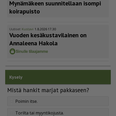
Mynämäkeen suunnitellaan isompi
koirapuisto
Uutiset
Kustavi
1.8.2026 17.30
Vuoden kesäkus­ta­vi­lainen on
Annaleena Hakola
Kysely
Mistä hankit marjat pakkaseen?
Poimin itse.
Torilta tai myyntikojusta.