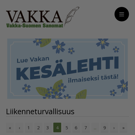
Liikenneturvallisuus
«
‹
1
2
3
5
6
7
9
›
»
4
...