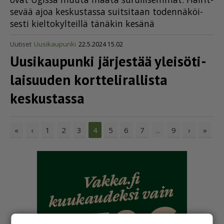
se­vää ajoa kes­kus­tas­sa suit­si­taan to­den­nä­köi­
ses­ti kiel­to­kyl­teil­lä tä­nä­kin ke­sä­nä
Uutiset
Uusikaupunki
22.5.2024 15.02
Uusikaupunki järjestää yleisö­ti­
lai­suuden kortte­li­ral­lista
keskustassa
«
‹
1
2
3
5
6
7
9
›
»
4
...