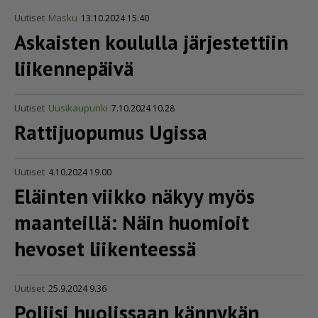
Uutiset
Masku
13.10.2024 15.40
Askaisten koululla järjestettiin
liikennepäivä
Uutiset
Uusikaupunki
7.10.2024 10.28
Rattijuopumus Ugissa
Uutiset
4.10.2024 19.00
Eläinten viikko näkyy myös
maanteillä: Näin huomioit
hevoset liikenteessä
Uutiset
25.9.2024 9.36
Poliisi huolissaan kännykän