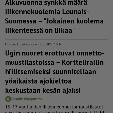
Alkuvuonna synkkä määrä
liiken­ne­kuo­lemia Lounais-
Suomessa – "Jokainen kuolema
liikenteessä on liikaa"
Uutiset
Uusikaupunki
30.5.2024 15.16
Ugin nuoret erottuvat onnet­to­
muus­ti­las­toissa – Korttelirallin
hillit­se­mi­seksi suunnitellaan
yöaikaista ajokieltoa
keskustaan kesän ajaksi
15–17-vuo­ti­ai­den lii­ken­ne­on­net­to­muus­ti­las­tot
ovat Ugis­sa muu­ta maa­ta su­rul­li­sem­mat. Häi­rit­