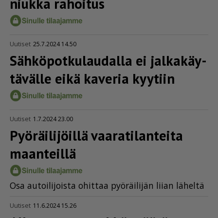
niukka rahoitus
Uutiset
25.7.2024 14.50
Sähkö­pot­ku­lau­dalla ei jalka­käy­
tä­välle eikä kaveria kyytiin
Uutiset
1.7.2024 23.00
Pyöräilijöillä vaara­ti­lan­teita
maanteillä
Osa au­toi­li­jois­ta ohit­taa pyö­räi­li­jän lii­an lä­hel­tä
Uutiset
11.6.2024 15.26