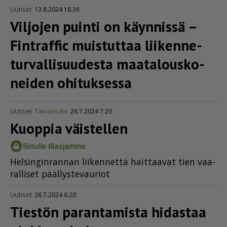
Uutiset
13.8.2024 18.36
Viljojen puinti on käynnissä –
Fintraffic muistuttaa liiken­ne­
tur­val­li­suu­desta maata­lous­ko­
neiden ohituksessa
Uutiset
Taivassalo
26.7.2024 7.20
Kuoppia väistellen
Hel­sin­gin­ran­nan lii­ken­net­tä hait­taa­vat tien vaa­
ral­li­set pääl­lys­te­vau­ri­ot
Uutiset
26.7.2024 6.20
Tiestön parantamista hidastaa