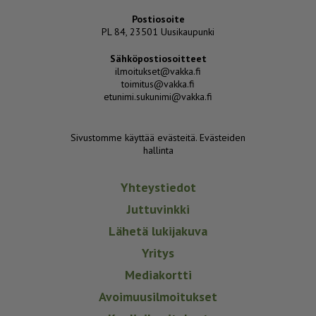
Postiosoite
PL 84, 23501 Uusikaupunki
Sähköpostiosoitteet
ilmoitukset@vakka.fi
toimitus@vakka.fi
etunimi.sukunimi@vakka.fi
Sivustomme käyttää evästeitä.
Evästeiden
hallinta
Yhteystiedot
Juttuvinkki
Lähetä lukijakuva
Yritys
Mediakortti
Avoimuusilmoitukset