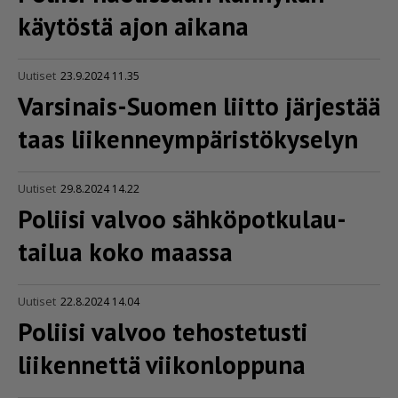
käytöstä ajon aikana
Uutiset
23.9.2024 11.35
Varsinais-Suomen liitto järjestää
taas liiken­neym­pä­ris­tö­ky­selyn
Uutiset
29.8.2024 14.22
Poliisi valvoo sähkö­pot­ku­lau­
tailua koko maassa
Uutiset
22.8.2024 14.04
Poliisi valvoo tehostetusti
liikennettä viikonloppuna