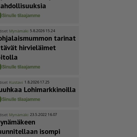
ahdol­li­suuksia
tiset
Mynämäki
5.8.2026 15.24
ohja­lais­mummon tarinat
itävät hirvieläimet
oitolla
tiset
Kustavi
1.8.2026 17.25
uuhkaa Lohimark­ki­noilla
tiset
Mynämäki
23.5.2022 16.07
ynämäkeen
uunnitellaan isompi