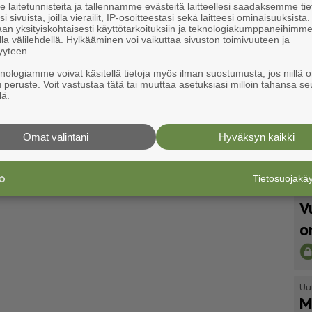
laitetunnisteita ja tallennamme evästeitä laitteellesi saadaksemme tie
i sivuista, joilla vierailit, IP-osoitteestasi sekä laitteesi ominaisuuksista
an yksityiskohtaisesti käyttötarkoituksiin ja teknologiakumppaneihimm
la välilehdellä. Hylkääminen voi vaikuttaa sivuston toimivuuteen ja
yyteen.
knologiamme voivat käsitellä tietoja myös ilman suostumusta, jos niillä o
u peruste. Voit vastustaa tätä tai muuttaa asetuksiasi milloin tahansa se
lä.
Omat valintani
Hyväksyn kaikki
Tietosuojak
Uu
V
o
Uu
M