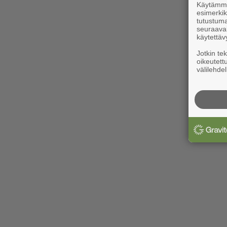
Käytämme 
esimerkiks
tutustuma
seuraaval
käytettäv
Jotkin te
oikeutett
välilehdel