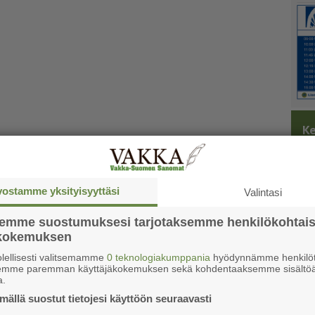
Ke
vostamme yksityisyyttäsi
Valintasi
semme suostumuksesi tarjotaksemme henkilökohtai
ökokemuksen
lellisesti valitsemamme
0 teknologiakumppania
hyödynnämme henkilöt
semme paremman käyttäjäkokemuksen sekä kohdentaaksemme sisältöä
a.
ällä suostut tietojesi käyttöön seuraavasti