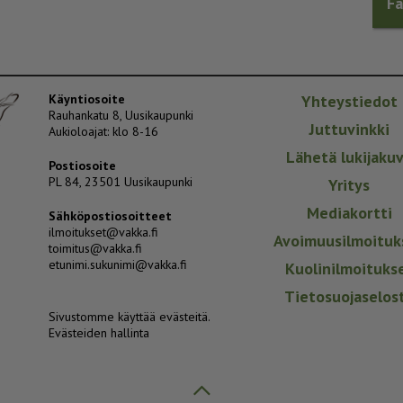
F
Käyntiosoite
Yhteystiedot
Rauhankatu 8, Uusikaupunki
Juttuvinkki
Aukioloajat: klo 8-16
Lähetä lukijaku
Postiosoite
PL 84, 23501 Uusikaupunki
Yritys
Mediakortti
Sähköpostiosoitteet
ilmoitukset@vakka.fi
Avoimuusilmoituk
toimitus@vakka.fi
etunimi.sukunimi@vakka.fi
Kuolinilmoituks
Tietosuojaselos
Sivustomme käyttää evästeitä.
Evästeiden hallinta