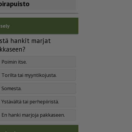
oirapuisto
sely
stä hankit marjat
kkaseen?
Poimin itse.
Torilta tai myyntikojusta.
Somesta.
Ystävältä tai perhepiiristä.
En hanki marjoja pakkaseen.