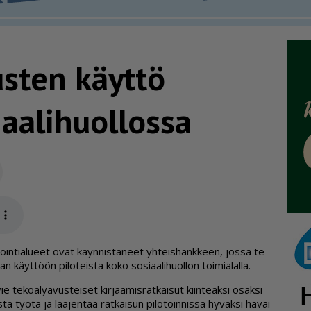
austen käyttö
­a­li­huol­lossa
Sähköposti
app
oin­ti­a­lu­eet ovat käyn­nis­tä­neet yh­teis­hank­keen, jos­sa te­
an käyt­töön pi­lo­teis­ta koko so­si­aa­li­huol­lon toi­mi­a­lal­la.
e­ko­ä­ly­a­vus­tei­set kir­jaa­mis­rat­kai­sut kiin­te­äk­si osak­si
is­tä työ­tä ja laa­jen­taa rat­kai­sun pi­lo­toin­nis­sa hy­väk­si ha­vai­