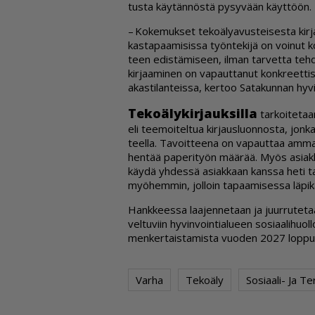
tus­ta käy­tän­nös­tä py­sy­vään käyt­töön.
– Ko­ke­muk­set te­ko­ä­ly­a­vus­tei­ses­ta kir­
kas­ta­paa­mi­sis­sa työn­te­ki­jä on voi­nut k
teen edis­tä­mi­seen, il­man tar­vet­ta teh­dä 
kir­jaa­mi­nen on va­paut­ta­nut konk­reet­ti­se
a­kas­ti­lan­teis­sa, ker­too Sa­ta­kun­nan hy­v
Te­ko­ä­ly­kir­jauk­sil­la
tar­koi­te­taa
eli tee­moi­tel­tua kir­jaus­luon­nos­ta, jon­
teel­la. Ta­voit­tee­na on va­paut­taa am­mat­
hen­tää pa­pe­ri­työn mää­rää. Myös asi­ak­ka
käy­dä yh­des­sä asi­ak­kaan kans­sa heti ta
myö­hem­min, jol­loin ta­paa­mi­ses­sa lä­pi­
Hank­kees­sa laa­jen­ne­taan ja juur­ru­te­taan 
vel­tu­viin hy­vin­voin­ti­a­lu­een so­si­aa­li­
men­ker­tais­ta­mis­ta vuo­den 2027 lop­puun
Varha
Tekoäly
Sosiaali- Ja T