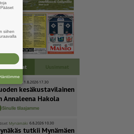
toja
. Pääset
e
n siihen
uraavalla
Luetuimmat
Uusimmat
äytäntömme
tiset
Kustavi
1.8.2026 17.30
uoden kesäkus­ta­vi­lainen
n Annaleena Hakola
tiset
Mynämäki
6.8.2026 10.30
ynäkäs tutkii Mynämäen