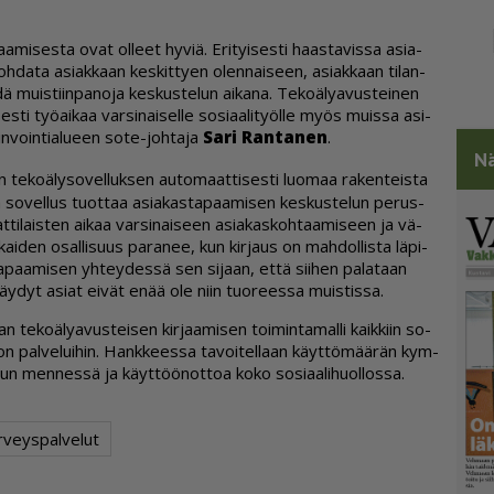
jaa­mi­ses­ta ovat ol­leet hy­viä. Eri­tyi­ses­ti haas­ta­vis­sa asi­a­
oh­da­ta asi­ak­kaan kes­kit­ty­en olen­nai­seen, asi­ak­kaan ti­lan­
muis­tiin­pa­no­ja kes­kus­te­lun ai­ka­na. Te­ko­ä­ly­a­vus­tei­nen
s­ti työ­ai­kaa var­si­nai­sel­le so­si­aa­li­työl­le myös muis­sa asi­
in­voin­ti­a­lu­een sote-joh­ta­ja
Sari Ran­ta­nen
.
Nä
n te­ko­ä­ly­so­vel­luk­sen au­to­maat­ti­ses­ti luo­maa ra­ken­teis­ta
ka so­vel­lus tuot­taa asi­a­kas­ta­paa­mi­sen kes­kus­te­lun pe­rus­
ti­lais­ten ai­kaa var­si­nai­seen asi­a­kas­koh­taa­mi­seen ja vä­
i­den osal­li­suus pa­ra­nee, kun kir­jaus on mah­dol­lis­ta lä­pi­
­paa­mi­sen yh­tey­des­sä sen si­jaan, et­tä sii­hen pa­la­taan
käy­dyt asi­at ei­vät enää ole niin tuo­rees­sa muis­tis­sa.
te­ko­ä­ly­a­vus­tei­sen kir­jaa­mi­sen toi­min­ta­mal­li kaik­kiin so­
huol­lon pal­ve­lui­hin. Hank­kees­sa ta­voi­tel­laan käyt­tö­mää­rän kym­
 men­nes­sä ja käyt­töö­not­toa koko so­si­aa­li­huol­los­sa.
erveyspalvelut