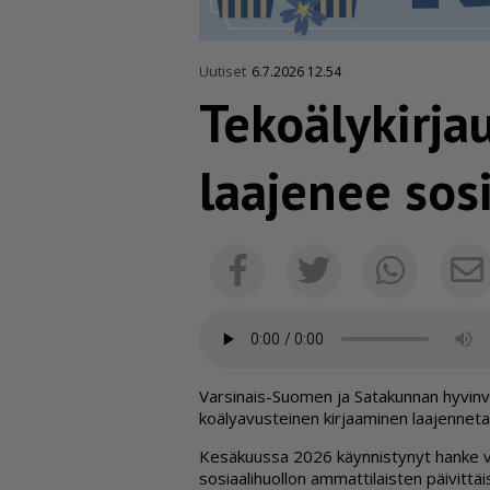
Uutiset
6.7.2026 12.54
Tekoä­ly­kir­j
laajenee sosia
Facebook
Twitter
Whats
Var­si­nais-Suo­men ja Sa­ta­kun­nan hy­vin­v
ko­ä­ly­a­vus­tei­nen kir­jaa­mi­nen laa­jen­ne­ta
Ke­sä­kuus­sa 2026 käyn­nis­ty­nyt han­ke vie t
so­si­aa­li­huol­lon am­mat­ti­lais­ten päi­vit­tä