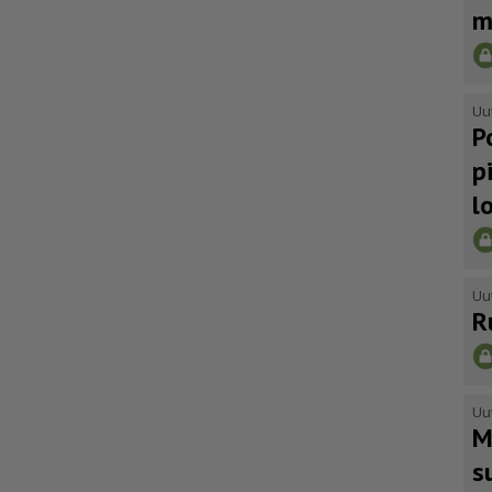
m
Uu
P
p
l
Uu
R
Uu
M
s