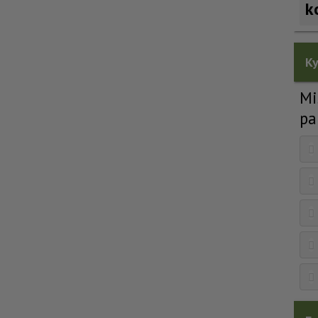
k
Ky
Mi
pa