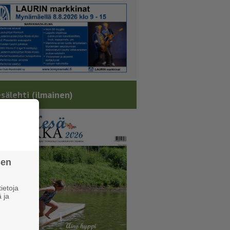
sälehti (ilmainen)
sen
ietoja
 ja