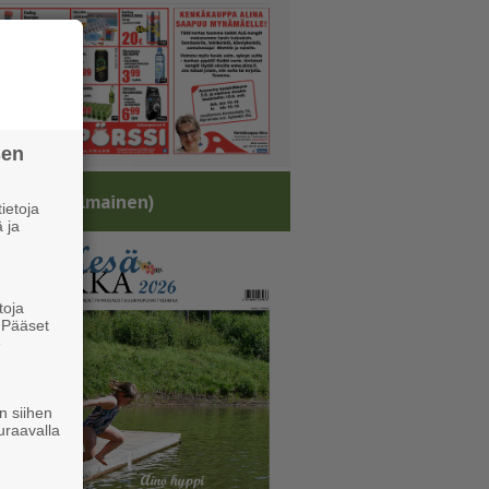
sen
sälehti (ilmainen)
ietoja
 ja
toja
. Pääset
e
n siihen
uraavalla