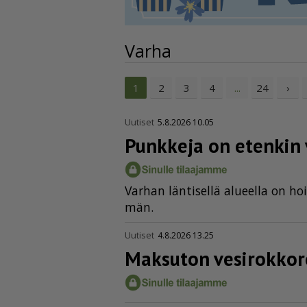
Varha
2
3
4
24
›
1
...
Uutiset
5.8.2026 10.05
Punkkeja on etenkin 
Var­han län­ti­sel­lä alu­eel­la on ho
män.
Uutiset
4.8.2026 13.25
Maksuton vesirok­ko­r