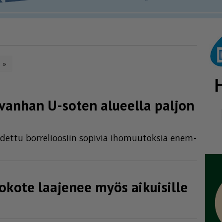
»
vanhan U-soten alueella paljon
i­det­tu bor­re­li­oo­siin so­pi­via iho­muu­tok­sia enem­
okote laajenee myös aikuisille