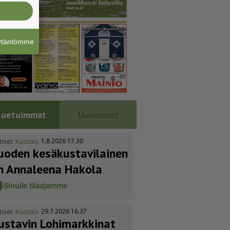
äytäntömme
Luetuimmat
Uusimmat
tiset
Kustavi
1.8.2026 17.30
uoden kesäkus­ta­vi­lainen
n Annaleena Hakola
tiset
Kustavi
29.7.2026 16.37
ustavin Lohimarkkinat