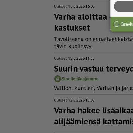
Uutiset
16.6.2026 16.02
Varha aloittaa 40 vuot
kas­tukset
Ta­voit­tee­na on en­nal­ta­eh­käis­tä
tä­vin kuo­lin­syy.
Uutiset
15.6.2026 11.55
Suurin vastuu terveyd
Val­ti­on, kun­tien, Var­han ja jär­jes­
Uutiset
12.6.2026 13.05
Varha hakee lisäaika
alijäämiensä kattam