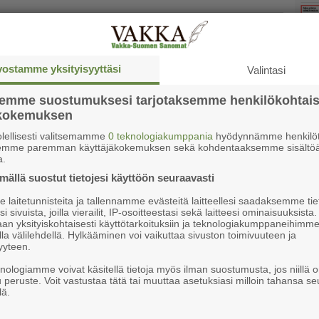
eettömään erikois­sai­raan­
vostamme yksityisyyttäsi
Valintasi
semme suostumuksesi tarjotaksemme henkilökohtai
ökokemuksen
y­vin­voin­ti­a­lu­een saat­ta­maan hoi­toon pää­syn
Ke
lellisesti valitsemamme
0 teknologiakumppania
hyödynnämme henkilöt
s­sä
semme paremman käyttäjäkokemuksen sekä kohdentaaksemme sisältöä
a.
ällä suostut tietojesi käyttöön seuraavasti
 Taivassalon pelas­tu­sa­se­masta
laitetunnisteita ja tallennamme evästeitä laitteellesi saadaksemme tie
i sivuista, joilla vierailit, IP-osoitteestasi sekä laitteesi ominaisuuksista
an yksityiskohtaisesti käyttötarkoituksiin ja teknologiakumppaneihimm
la välilehdellä. Hylkääminen voi vaikuttaa sivuston toimivuuteen ja
ot­te­lut al­ka­vat elo­kuus­sa.
yyteen.
knologiamme voivat käsitellä tietoja myös ilman suostumusta, jos niillä o
u peruste. Voit vastustaa tätä tai muuttaa asetuksiasi milloin tahansa se
ämä aloittavat uuden yhteistyön
lä.