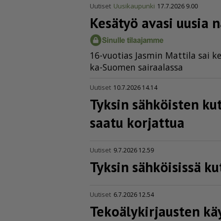
Uutiset
Uusikaupunki
17.7.2026 9.00
Kesätyö avasi uusia 
16-vuo­ti­as Jas­min Mat­ti­la sai ke
ka-Suo­men sai­raa­las­sa
Uutiset
10.7.2026 14.14
Tyksin sähköisten kut
saatu korjattua
Uutiset
9.7.2026 12.59
Tyksin sähköisissä kut
Uutiset
6.7.2026 12.54
Tekoä­ly­kir­jausten kä