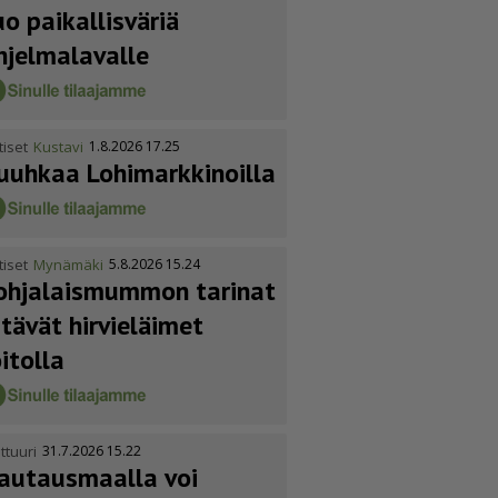
uo paikallisväriä
hjelmalavalle
tiset
Kustavi
1.8.2026 17.25
uuhkaa Lohimark­ki­noilla
tiset
Mynämäki
5.8.2026 15.24
ohja­lais­mummon tarinat
itävät hirvieläimet
oitolla
ttuuri
31.7.2026 15.22
autausmaalla voi