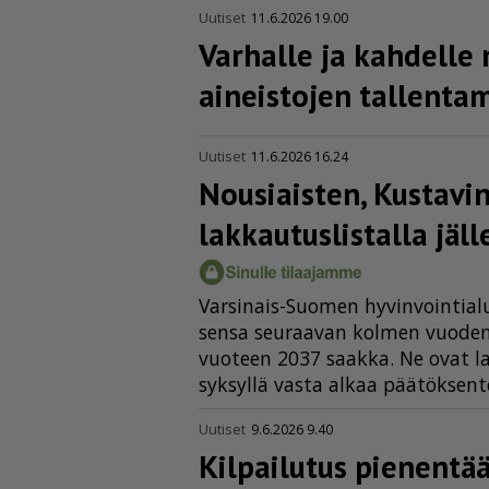
Uutiset
11.6.2026 19.00
Varhalle ja kahdelle
aineistojen tallen­ta­m
Uutiset
11.6.2026 16.24
Nousiaisten, Kustavin
lakkau­tus­lis­talla jäl
Var­si­nais-Suo­men hy­vin­voin­ti­a­
sen­sa seu­raa­van kol­men vuo­den pa
vuo­teen 2037 saak­ka. Ne ovat lau­s
syk­syl­lä vas­ta al­kaa pää­tök­sen­te
Uutiset
9.6.2026 9.40
Kilpailutus pienentä