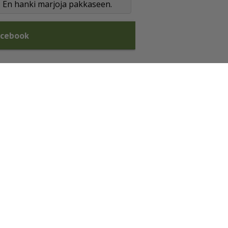
En hanki marjoja pakkaseen.
acebook
va
set
et
te