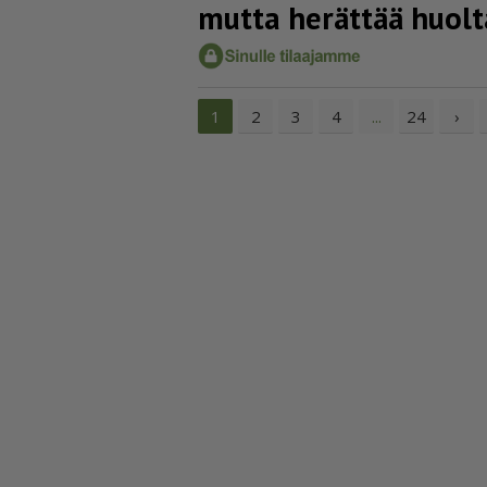
mutta herättää huolt
2
3
4
24
›
1
...