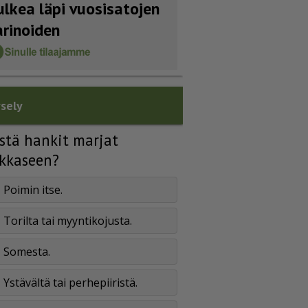
ulkea läpi vuosisatojen
arinoiden
sely
stä hankit marjat
kkaseen?
Poimin itse.
Torilta tai myyntikojusta.
Somesta.
Ystävältä tai perhepiiristä.