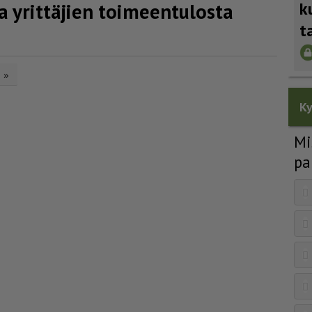
k
a yrittäjien toimeentulosta
t
»
Ky
Mi
pa