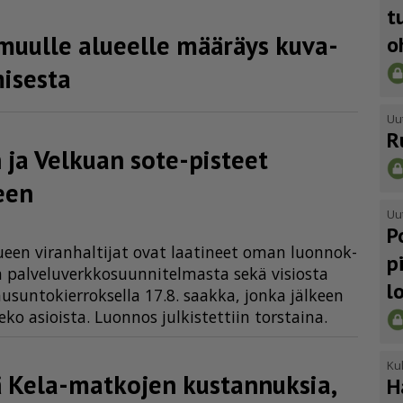
t
 muulle alueelle määräys kuva-
o
i­sesta
Uu
R
 ja Velkuan sote-pisteet
leen
Uu
P
lu­een vi­ran­hal­ti­jat ovat laa­ti­neet oman luon­nok­
p
l­ve­lu­verk­ko­suun­ni­tel­mas­ta sekä vi­si­os­ta
l
un­to­kier­rok­sel­la 17.8. saak­ka, jon­ka jäl­keen
­ko asi­ois­ta. Luon­nos jul­kis­tet­tiin tors­tai­na.
Kul
ä Kela-matkojen kustannuksia,
H