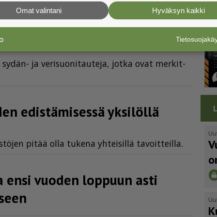
Omat valintani
Hyväksyn kaikki
ta täyttävien sydän­ter­veys­tar­
Tietosuojak
 sy­dän- ja ve­ri­suo­ni­tau­te­ja, jot­ka ovat mer­kit­
en edistämisessä yksilöllä
Uu
V
tö­jen pi­tää ol­la tu­ke­na yh­tei­sil­lä ta­voit­teil­la.
o
a ensi vuoden loppuun asti
iseen
Uu
K