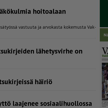
näkökulmia hoitoalaan
­sä­työs­sä vas­tuu­ta ja ar­vo­kas­ta ko­ke­mus­ta Vak­
Nä
sukirjeiden lähetysvirhe on
sukirjeissä häiriö
yttö laajenee sosia­a­li­huol­lossa