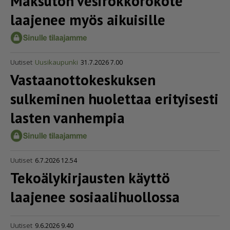
Maksuton vesirok­ko­rokote
laajenee myös aikuisille
Uutiset
Uusikaupunki
31.7.2026 7.00
Vastaa­not­to­kes­kuksen
sulkeminen huolettaa erityisesti
lasten vanhempia
Uutiset
6.7.2026 12.54
Tekoä­ly­kir­jausten käyttö
laajenee sosia­a­li­huol­lossa
Uutiset
9.6.2026 9.40