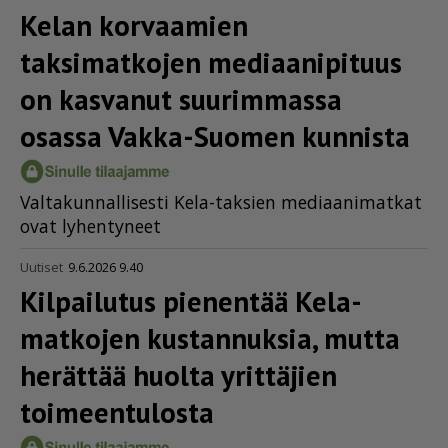
Kelan korvaamien
taksimatkojen mediaanipituus
on kasvanut suurimmassa
osassa Vakka-Suomen kunnista
Val­ta­kun­nal­li­ses­ti Kela-tak­sien me­di­aa­ni­mat­kat
ovat ly­hen­ty­neet
Uutiset
9.6.2026 9.40
Kilpailutus pienentää Kela-
matkojen kustannuksia, mutta
herättää huolta yrittäjien
toimeentulosta