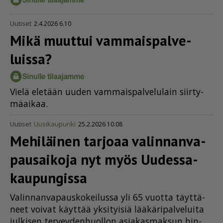
Uutiset
2.4.2026 6.10
Mikä muuttui vammais­pal­ve­
luissa?
Vie­lä ele­tään uu­den vam­mais­pal­ve­lu­lain siir­ty­
mä­ai­kaa.
Uutiset
Uusikaupunki
25.2.2026 10.08
Mehiläinen tarjoaa valin­nan­va­
pau­saikoja nyt myös Uudes­sa­
kau­pun­gissa
Va­lin­nan­va­paus­ko­kei­lus­sa yli 65 vuot­ta täyt­tä­
neet voi­vat käyt­tää yk­si­tyi­siä lää­kä­ri­pal­ve­lui­ta
jul­ki­sen ter­vey­den­huol­lon asi­a­kas­mak­sun hin­