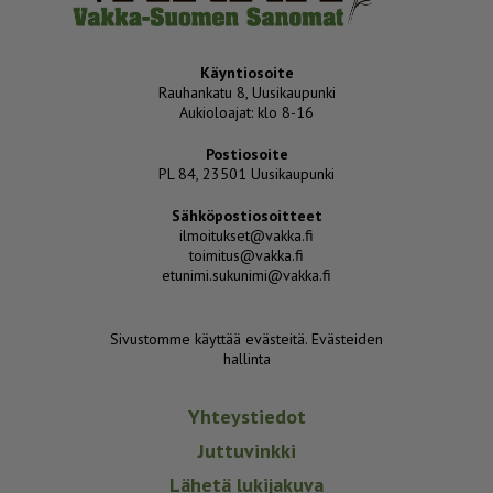
Käyntiosoite
Rauhankatu 8, Uusikaupunki
Aukioloajat: klo 8-16
Postiosoite
PL 84, 23501 Uusikaupunki
Sähköpostiosoitteet
ilmoitukset@vakka.fi
toimitus@vakka.fi
etunimi.sukunimi@vakka.fi
Sivustomme käyttää evästeitä.
Evästeiden
hallinta
Yhteystiedot
Juttuvinkki
Lähetä lukijakuva