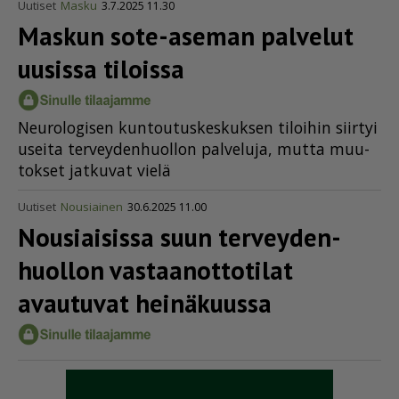
Uutiset
Masku
3.7.2025 11.30
Maskun sote-aseman palvelut
uusissa tiloissa
Neu­ro­lo­gi­sen kun­tou­tus­kes­kuk­sen ti­loi­hin siir­tyi
usei­ta ter­vey­den­huol­lon pal­ve­lu­ja, mut­ta muu­
tok­set jat­ku­vat vie­lä
Uutiset
Nousiainen
30.6.2025 11.00
Nousiaisissa suun tervey­den­
huollon vastaa­not­to­tilat
avautuvat heinäkuussa