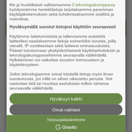
Me ja huolellisesti valitsemamme
0 teknologiakumppania
hyödynnämme henkilötietoja tarjotaksemme paremman
käyttäjäkokemuksen sekä kohdentaaksemme sisältöä ja
mainoksia.
Hyväksymällä suostut tietojesi käyttöön seuraavasti
Näköislehdet
Käytämme laitetunnisteita ja tallennamme evästeitä
laitteellesi saadaksemme tietoja esimerkiksi sivuista, joilla
vierailit, IP-osoitteestasi sekä laitteesi ominaisuuksista.
Pääset tutustumaan yksityiskohtaisesti käyttötarkoituksiin ja
teknologiakumppaneihimme seuraavalla välilehdellä.
Hylkääminen voi vaikuttaa sivuston toimivuuteen ja
käytettävyyteen.
Jotkin teknologiamme voivat käsitellä tietoja myös ilman
suostumusta, jos niillä on siihen oikeutettu peruste. Voit
vastustaa tätä tai muuttaa asetuksiasi milloin tahansa
seuraavalla välilehdellä.
Hyväksyn kaikki
Omat valintani
Tietosuojakäytäntömme