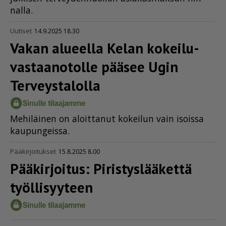
nal­la.
Uutiset
14.9.2025 18.30
Vakan alueella Kelan kokei­lu­
vas­taa­no­tolle pääsee Ugin
Terveystalolla
Me­hi­läi­nen on aloit­ta­nut ko­kei­lun vain isois­sa
kau­pun­geis­sa.
Pääkirjoitukset
15.8.2025 8.00
Pääkirjoitus: Piris­tys­lää­kettä
työllisyyteen