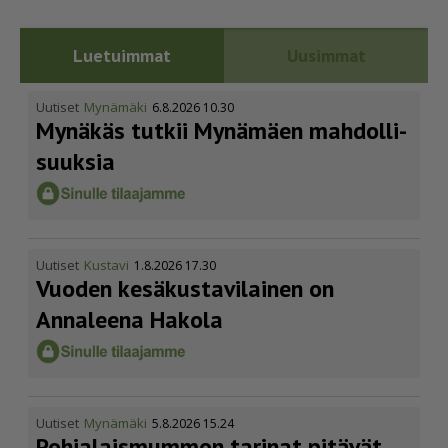
Luetuimmat
Uusimmat
Uutiset
Mynämäki
6.8.2026 10.30
Mynäkäs tutkii Mynämäen mahdol­li­
suuksia
Uutiset
Kustavi
1.8.2026 17.30
Vuoden kesäkus­ta­vi­lainen on
Annaleena Hakola
Uutiset
Mynämäki
5.8.2026 15.24
Pohja­lais­mummon tarinat pitävät