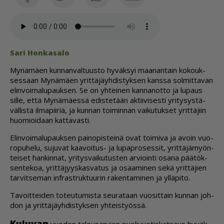
Sari Hon­ka­sa­lo
My­nä­mä­en kun­nan­val­tuus­to hy­väk­syi maa­nan­tain ko­kouk­
ses­saan My­nä­mä­en yrit­tä­jäyh­dis­tyk­sen kans­sa sol­mit­ta­van
elin­voi­ma­lu­pauk­sen. Se on yh­tei­nen kan­na­not­to ja lu­paus
sil­le, et­tä My­nä­mä­es­sä edis­te­tään ak­tii­vi­ses­ti yri­ty­sys­tä­
väl­lis­tä il­ma­pii­riä, ja kun­nan toi­min­nan vai­ku­tuk­set yrit­tä­jiin
huo­mi­oi­daan kat­ta­vas­ti.
Elin­voi­ma­lu­pauk­sen pai­no­pis­tei­nä ovat toi­mi­va ja avoin vuo­
ro­pu­he­lu, su­ju­vat kaa­voi­tus- ja lu­pap­ro­ses­sit, yrit­tä­jä­myön­
tei­set han­kin­nat, yri­tys­vai­ku­tus­ten ar­vi­oin­ti osa­na pää­tök­
sen­te­koa, yrit­tä­jyys­kas­va­tus ja osaa­mi­nen sekä yrit­tä­jien
tar­vit­se­man inf­rast­ruk­tuu­rin ra­ken­ta­mi­nen ja yl­lä­pi­to.
Ta­voit­tei­den to­teu­tu­mis­ta seu­ra­taan vuo­sit­tain kun­nan joh­
don ja yrit­tä­jäyh­dis­tyk­sen yh­teis­työs­sä.
Ku­lu­van
vuo­den ta­lou­sar­vi­on puo­li­vuo­tis­kat­saus hy­väk­