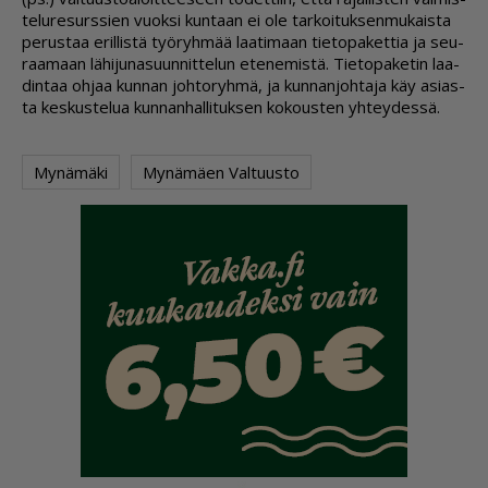
te­lu­re­surs­sien vuok­si kun­taan ei ole tar­koi­tuk­sen­mu­kais­ta
pe­rus­taa eril­lis­tä työ­ryh­mää laa­ti­maan tie­to­pa­ket­tia ja seu­
raa­maan lä­hi­ju­na­suun­nit­te­lun ete­ne­mis­tä. Tie­to­pa­ke­tin laa­
din­taa oh­jaa kun­nan joh­to­ryh­mä, ja kun­nan­joh­ta­ja käy asi­as­
ta kes­kus­te­lua kun­nan­hal­li­tuk­sen ko­kous­ten yh­tey­des­sä.
Mynämäki
Mynämäen Valtuusto