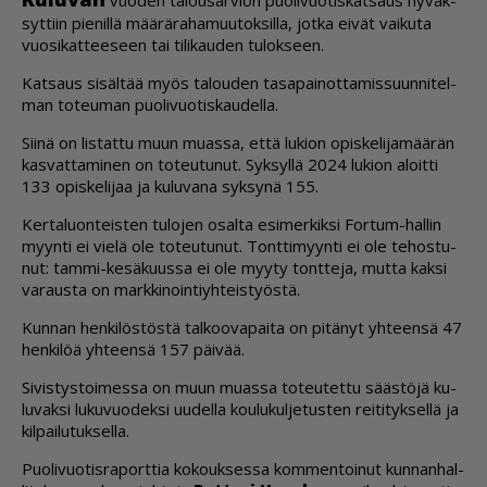
syt­tiin pie­nil­lä mää­rä­ra­ha­muu­tok­sil­la, jot­ka ei­vät vai­ku­ta
vuo­si­kat­tee­seen tai ti­li­kau­den tu­lok­seen.
Kat­saus si­säl­tää myös ta­lou­den ta­sa­pai­not­ta­mis­suun­ni­tel­
man to­teu­man puo­li­vuo­tis­kau­del­la.
Sii­nä on lis­tat­tu muun mu­as­sa, et­tä lu­ki­on opis­ke­li­ja­mää­rän
kas­vat­ta­mi­nen on to­teu­tu­nut. Syk­syl­lä 2024 lu­ki­on aloit­ti
133 opis­ke­li­jaa ja ku­lu­va­na syk­sy­nä 155.
Ker­ta­luon­teis­ten tu­lo­jen osal­ta esi­mer­kik­si For­tum-hal­lin
myyn­ti ei vie­lä ole to­teu­tu­nut. Tont­ti­myyn­ti ei ole te­hos­tu­
nut: tam­mi-ke­sä­kuus­sa ei ole myy­ty tont­te­ja, mut­ta kak­si
va­raus­ta on mark­ki­noin­tiyh­teis­työs­tä.
Kun­nan hen­ki­lös­tös­tä tal­koo­va­pai­ta on pi­tä­nyt yh­teen­sä 47
hen­ki­löä yh­teen­sä 157 päi­vää.
Si­vis­tys­toi­mes­sa on muun mu­as­sa to­teu­tet­tu sääs­tö­jä ku­
lu­vak­si lu­ku­vuo­dek­si uu­del­la kou­lu­kul­je­tus­ten rei­ti­tyk­sel­lä ja
kil­pai­lu­tuk­sel­la.
Puo­li­vuo­tis­ra­port­tia ko­kouk­ses­sa kom­men­toi­nut kun­nan­hal­