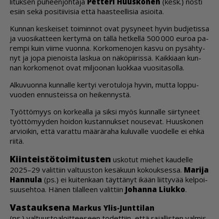
li­tuk­sen pu­heen­joh­ta­ja
Pet­te­ri Huus­ko­nen
(kesk.) nos­ti
esiin sekä po­si­tii­vi­sia et­tä haas­teel­li­sia asi­oi­ta.
Kun­nan kes­kei­set toi­min­not ovat py­sy­neet hy­vin bud­je­tis­sa
ja vuo­si­kat­teen ker­ty­mä on täl­lä het­kel­lä 500 000 eu­roa pa­
rem­pi kuin vii­me vuon­na. Kor­ko­me­no­jen kas­vu on py­säh­ty­
nyt ja jopa pie­nois­ta las­kua on nä­kö­pii­ris­sä. Kaik­ki­aan kun­
nan kor­ko­me­not ovat mil­joo­nan luok­kaa vuo­si­ta­sol­la.
Al­ku­vuon­na kun­nal­le ker­tyi ve­ro­tu­lo­ja hy­vin, mut­ta lop­pu­
vuo­den en­nus­teis­sa on hei­ken­nys­tä.
Työt­tö­myys on kor­ke­al­la ja sik­si myös kun­nal­le siir­ty­neet
työt­tö­myy­den hoi­don kus­tan­nuk­set nou­se­vat. Huus­ko­nen
ar­vi­oi­kin, et­tä va­rat­tu mää­rä­ra­ha ku­lu­val­le vuo­del­le ei eh­kä
rii­tä.
Kiin­teis­tö­toi­mi­tus­ten
us­ko­tut mie­het kau­del­le
2025–29 va­lit­tiin val­tuus­ton ke­sä­kuun ko­kouk­ses­sa.
Ma­ri­ja
Han­nu­la
(ps.) ei kui­ten­kaan täyt­tä­nyt ikään liit­ty­vää kel­poi­
suu­seh­toa. Hä­nen ti­lal­leen va­lit­tiin
Jo­han­na Liuk­ko
.
Vas­tauk­se­na
Mar­kus Ylis-Junt­ti­lan
(ps.) val­tuus­to­a­loit­tee­seen to­det­tiin, et­tä ra­jal­lis­ten val­mis­