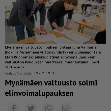
Mynämäen valtuuston puheenjohtaja Juha Vanhanen
(kok.) ja Mynämäen yrittäjäyhdistyksen puheenjohtaja
Mari Ruohomäki allekirjoittivat elinvoimalupauksen
valtuuston kokouksen päätteeksi maanantaina.
SARI
HONKASALO
Uutiset
Mynämäki
8.9.2025 19.03
Mynämäen valtuusto solmi
elinvoi­ma­lu­pauksen
Sähköposti
Facebook
Twitter
Whatsapp