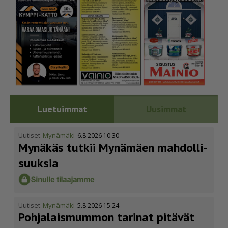
Luetuimmat
Uusimmat
Uutiset
Mynämäki
6.8.2026 10.30
Mynäkäs tutkii Mynämäen mahdol­li­
suuksia
Uutiset
Mynämäki
5.8.2026 15.24
Pohja­lais­mummon tarinat pitävät