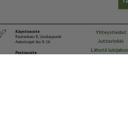
F
Käyntiosoite
Yhteystiedot
Rauhankatu 8, Uusikaupunki
Juttuvinkki
Aukioloajat: klo 8-16
Lähetä lukijaku
Postiosoite
PL 84, 23501 Uusikaupunki
Yritys
Mediakortti
Sähköpostiosoitteet
ilmoitukset@vakka.fi
Avoimuusilmoituk
toimitus@vakka.fi
etunimi.sukunimi@vakka.fi
Kuolinilmoituks
Tietosuojaselos
Sivustomme käyttää evästeitä.
Evästeiden hallinta