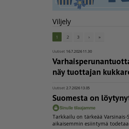
Viljely
2
3
›
»
1
Uutiset
16.7.2026 11.30
Varhais­pe­ru­nan­tuot­t
näy tuottajan kukkar
Uutiset
2.7.2026 13.05
Suomesta on löytynyt 
Tark­kai­lu on tär­ke­ää Var­si­nai
ai­kai­sem­min esiin­ty­mä to­de­taa