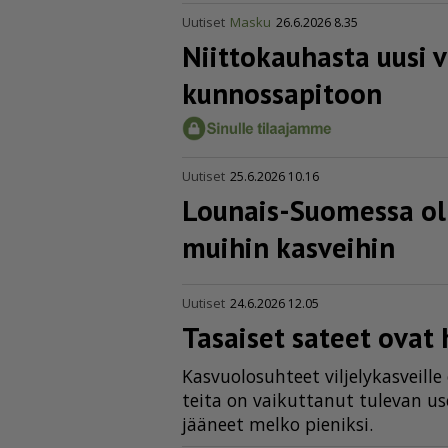
Uutiset
Masku
26.6.2026 8.35
Niittokauhasta uusi 
kunnossapitoon
Uutiset
25.6.2026 10.16
Lounais-Suomessa oll
muihin kasveihin
Uutiset
24.6.2026 12.05
Tasaiset sateet ovat 
Kas­vuo­lo­suh­teet vil­je­ly­kas­veil­
tei­ta on vai­kut­ta­nut tu­le­van us
jää­neet mel­ko pie­nik­si.