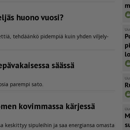
m
o neljäs huono vuosi?
Uu
P
iet­tiä, teh­dään­kö pi­dem­piä kuin yh­den vil­je­ly­
p
l
epävakaisessa säässä
Uu
R
uo­sia pa­rem­pi sato.
ä Suomen kovimmassa kärjessä
Uu
M
s
­sa kes­kit­tyy si­pu­lei­hin ja saa ener­gi­an­sa omas­ta