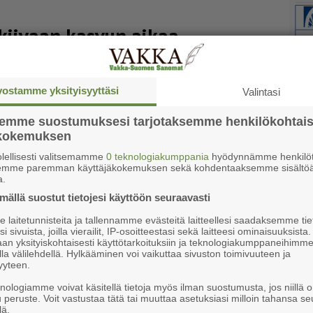
 kiivaan kasvun aikaa
l­la ar­vi­oi­daan al­ka­van ju­han­nuk­se­na.
vostamme yksityisyyttäsi
Valintasi
semme suostumuksesi tarjotaksemme henkilökohtai
Ke
 toivoa antoisasta sadosta
ökokemuksen
lellisesti valitsemamme
0 teknologiakumppania
hyödynnämme henkilöt
semme paremman käyttäjäkokemuksen sekä kohdentaaksemme sisältöä
u­kä­teen, mut­ta on­nis­tu­mi­sen mah­dol­li­suu­det
a.
­le su­ku­pol­vil­le
ällä suostut tietojesi käyttöön seuraavasti
laitetunnisteita ja tallennamme evästeitä laitteellesi saadaksemme tie
i sivuista, joilla vierailit, IP-osoitteestasi sekä laitteesi ominaisuuksista
yhden kortin varassa
an yksityiskohtaisesti käyttötarkoituksiin ja teknologiakumppaneihimm
la välilehdellä. Hylkääminen voi vaikuttaa sivuston toimivuuteen ja
yyteen.
knologiamme voivat käsitellä tietoja myös ilman suostumusta, jos niillä o
li­seen vil­je­ly­kier­toon.
u peruste. Voit vastustaa tätä tai muuttaa asetuksiasi milloin tahansa se
lä.