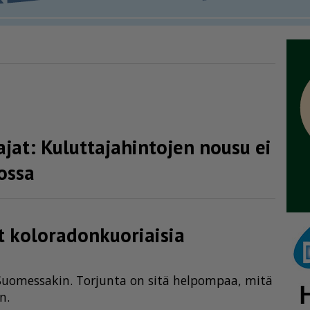
ajat: Kulut­ta­ja­hin­tojen nousu ei
ossa
kolora­don­kuo­ri­aisia
s-Suo­mes­sa­kin. Tor­jun­ta on sitä hel­pom­paa, mitä
n.