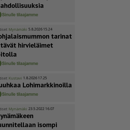
ahdol­li­suuksia
tiset
Mynämäki
5.8.2026 15.24
ohja­lais­mummon tarinat
itävät hirvieläimet
oitolla
tiset
Kustavi
1.8.2026 17.25
uuhkaa Lohimark­ki­noilla
tiset
Mynämäki
23.5.2022 16.07
ynämäkeen
uunnitellaan isompi