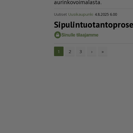
au­rin­ko­voi­ma­las­ta.
Uutiset
Uusikaupunki
4.8.2025 6.00
Sipulin­tuo­tan­top­ro­s
2
3
›
»
1