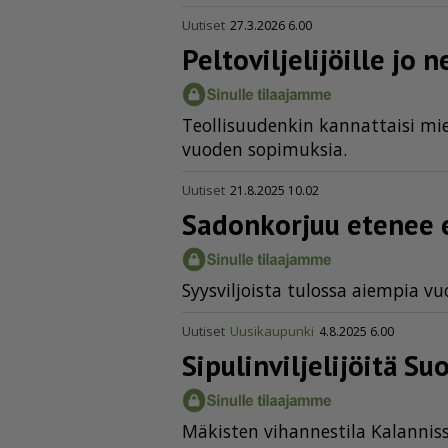
Uutiset
27.3.2026 6.00
Pelto­vil­je­li­jöille j
Te­ol­li­suu­den­kin kan­nat­tai­si m
vuo­den so­pi­muk­sia.
Uutiset
21.8.2025 10.02
Sadonkorjuu etenee 
Syys­vil­jois­ta tu­los­sa ai­em­pia v
Uutiset
Uusikaupunki
4.8.2025 6.00
Sipulin­vil­je­li­jöit
Mä­kis­ten vi­han­nes­ti­la Ka­lan­nis