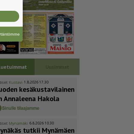
äytäntömme
Luetuimmat
Uusimmat
tiset
Kustavi
1.8.2026 17.30
uoden kesäkus­ta­vi­lainen
n Annaleena Hakola
tiset
Mynämäki
6.8.2026 10.30
ynäkäs tutkii Mynämäen