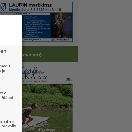
sen
sälehti (ilmainen)
ietoja
 ja
toja
. Pääset
e
n siihen
uraavalla