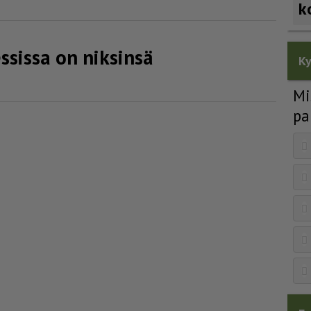
k
es­sissa on niksinsä
Ky
Mi
pa