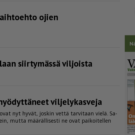
vaihtoehto ojien
Nä
aan siirtymässä viljoista
hyödyttäneet viljelykasveja
le ovat nyt hy­vät, jos­kin vet­tä tar­vi­taan vie­lä. Sa­
ein, mut­ta mää­räl­li­ses­ti ne ovat pai­koi­tel­len