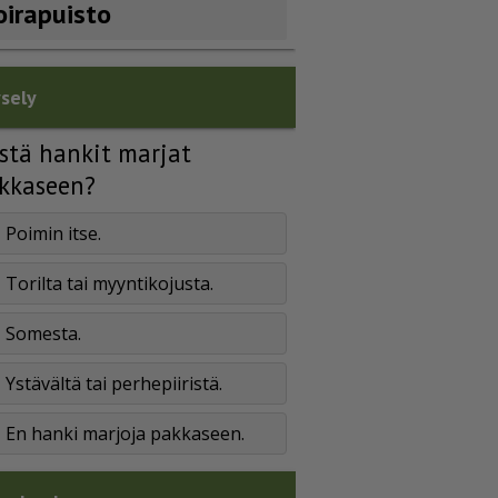
oirapuisto
sely
stä hankit marjat
kkaseen?
Poimin itse.
Torilta tai myyntikojusta.
Somesta.
Ystävältä tai perhepiiristä.
En hanki marjoja pakkaseen.