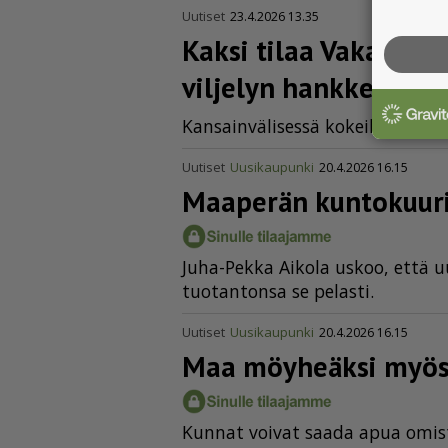
Uutiset
23.4.2026 13.35
Kaksi tilaa Vakan al
viljelyn hankkeeseen
Kan­sain­vä­li­ses­sä ko­kei­lus­sa on 
Uutiset
Uusikaupunki
20.4.2026 16.15
Maaperän kuntokuuri
Juha-Pek­ka Ai­ko­la us­koo, et­tä uu­d
tuo­tan­ton­sa se pe­las­ti.
Uutiset
Uusikaupunki
20.4.2026 16.15
Maa möyheäksi myös v
Kun­nat voi­vat saa­da apua omis­t