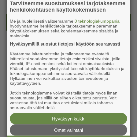
Tarvitsemme suostumuksesi tarjotaksemme
henkilökohtaisen käyttökokemuksen
Me ja huolellisesti valitsemamme
0 teknologiakumppania
Kesälehti (ilmainen)
hyödynnämme henkilötietoja tarjotaksemme paremman
käyttäjäkokemuksen sekä kohdentaaksemme sisältöä ja
mainoksia.
Hyväksymällä suostut tietojesi käyttöön seuraavasti
Käytämme laitetunnisteita ja tallennamme evästeitä
laitteellesi saadaksemme tietoja esimerkiksi sivuista, joilla
vierailit, IP-osoitteestasi sekä laitteesi ominaisuuksista.
Pääset tutustumaan yksityiskohtaisesti käyttötarkoituksiin ja
teknologiakumppaneihimme seuraavalla välilehdellä.
Hylkääminen voi vaikuttaa sivuston toimivuuteen ja
käytettävyyteen.
Jotkin teknologiamme voivat käsitellä tietoja myös ilman
suostumusta, jos niillä on siihen oikeutettu peruste. Voit
vastustaa tätä tai muuttaa asetuksiasi milloin tahansa
seuraavalla välilehdellä.
Hyväksyn kaikki
Omat valintani