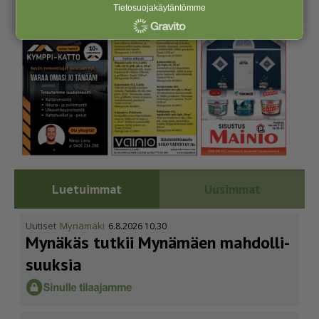
Tietosuojakäytäntömme
Luetuimmat
Uusimmat
Uutiset
Mynämäki
6.8.2026 10.30
Mynäkäs tutkii Mynämäen mahdol­li­
suuksia