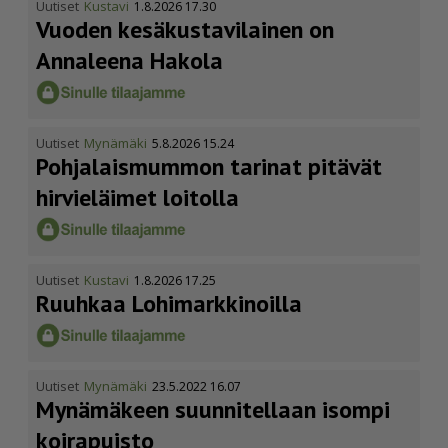
Uutiset
Kustavi
1.8.2026 17.30
Vuoden kesäkus­ta­vi­lainen on
Annaleena Hakola
Uutiset
Mynämäki
5.8.2026 15.24
Pohja­lais­mummon tarinat pitävät
hirvieläimet loitolla
Uutiset
Kustavi
1.8.2026 17.25
Ruuhkaa Lohimark­ki­noilla
Uutiset
Mynämäki
23.5.2022 16.07
Mynämäkeen suunnitellaan isompi
koirapuisto