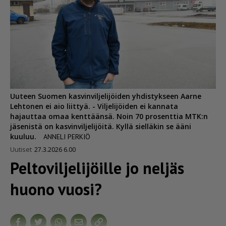
Uuteen Suomen kasvinviljelijöiden yhdistykseen Aarne
Lehtonen ei aio liittyä. - Viljelijöiden ei kannata
hajauttaa omaa kenttäänsä. Noin 70 prosenttia MTK:n
jäsenistä on kasvinviljelijöitä. Kyllä sielläkin se ääni
kuuluu.
ANNELI PERKIÖ
Uutiset
27.3.2026 6.00
Pelto­vil­je­li­jöille jo neljäs
huono vuosi?