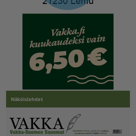
Näköislehdet