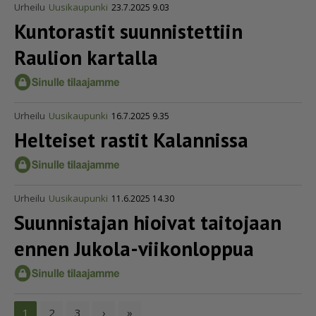
Urheilu
Uusikaupunki
23.7.2025 9.03
Kuntorastit suunnistettiin
Raulion kartalla
Urheilu
Uusikaupunki
16.7.2025 9.35
Helteiset rastit Kalannissa
Urheilu
Uusikaupunki
11.6.2025 14.30
Suunnistajan hioivat taitojaan
ennen Jukola-viikonloppua
2
3
›
»
1