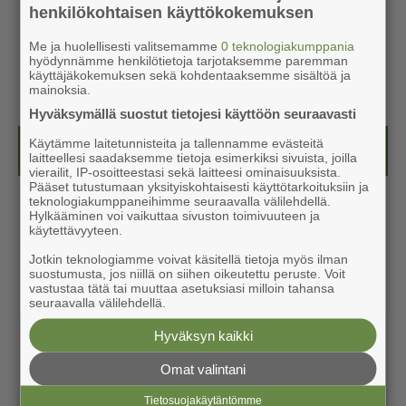
henkilökohtaisen käyttökokemuksen
Me ja huolellisesti valitsemamme
0 teknologiakumppania
hyödynnämme henkilötietoja tarjotaksemme paremman
käyttäjäkokemuksen sekä kohdentaaksemme sisältöä ja
mainoksia.
Hyväksymällä suostut tietojesi käyttöön seuraavasti
Käytämme laitetunnisteita ja tallennamme evästeitä
Näköislehdet
laitteellesi saadaksemme tietoja esimerkiksi sivuista, joilla
vierailit, IP-osoitteestasi sekä laitteesi ominaisuuksista.
Pääset tutustumaan yksityiskohtaisesti käyttötarkoituksiin ja
teknologiakumppaneihimme seuraavalla välilehdellä.
Hylkääminen voi vaikuttaa sivuston toimivuuteen ja
käytettävyyteen.
Jotkin teknologiamme voivat käsitellä tietoja myös ilman
suostumusta, jos niillä on siihen oikeutettu peruste. Voit
vastustaa tätä tai muuttaa asetuksiasi milloin tahansa
seuraavalla välilehdellä.
Hyväksyn kaikki
Omat valintani
Tietosuojakäytäntömme