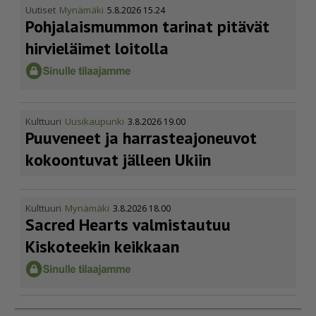
Uutiset
Mynämäki
5.8.2026 15.24
Pohja­lais­mummon tarinat pitävät
hirvieläimet loitolla
Kulttuuri
Uusikaupunki
3.8.2026 19.00
Puuveneet ja harras­te­a­jo­neuvot
kokoontuvat jälleen Ukiin
Kulttuuri
Mynämäki
3.8.2026 18.00
Sacred Hearts valmistautuu
Kiskoteekin keikkaan