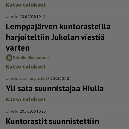
Kat­so tu­lok­set
Urheilu
10.6.2026 19.45
Lemppajärven kuntorasteilla
harjoiteltiin Jukolan viestiä
varten
Kat­so tu­lok­set
Urheilu
Uusikaupunki
27.5.2026 8.12
Yli sata suunnistajaa Hiulla
Kat­so tu­lok­set
Urheilu
20.5.2026 10.26
Kuntorastit suunnistettiin