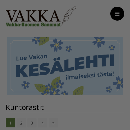
Kuntorastit
2
3
›
»
1