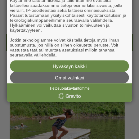
Käytämme laitetunnisteita ja tallennamme evästeitä
laitteellesi saadaksemme tietoja esimerkiksi sivuista, joilla
vierailit, IP-osoitteestasi sekä laitteesi ominaisuuksista.
Pääset tutustumaan yksityiskohtaisesti käyttötarkoituksiin ja
teknologiakumppaneihimme seuraavalla välilehdellä.
Hylkääminen voi vaikuttaa sivuston toimivuuteen ja
käytettävyyteen.
Jotkin teknologiamme voivat käsitellä tietoja myös ilman
Kesälehti (ilmainen)
suostumusta, jos niillä on siihen oikeutettu peruste. Voit
vastustaa tätä tai muuttaa asetuksiasi milloin tahansa
seuraavalla välilehdellä.
Hyväksyn kaikki
Omat valintani
Tietosuojakäytäntömme