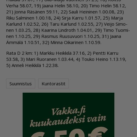
Ver­ha 58.07, 19) Jaa­na He­lin 58.10, 20) Timo He­lin 58.12,
21) Jon­na Rä­sä­nen 59.11, 22) Sau­li Hei­ni­nen 1.00.08, 23)
Riku Sal­mi­nen 1.00.18, 24) Sir­ja Kar­ru 1.01.57, 25) Mar­ja
Kar­lund 1.02.52, 26) Taru Kar­lund 1.02.55, 27) Vei­jo Si­mo­
nen 1.03.25, 28) Kaa­ri­na Lind­roth 1.04.01, 29) Timo Tuo­mi­
nen 1.10.25, 29) Ras­mus Ruu­su­vuo­ri 1.10.25, 31) Jaa­na
Äm­mä­lä 1.10.51, 32) Min­na Oi­ka­ri­nen 1.10.59.
Rata D 2 km: 1) Mark­ku Heik­ki­lä 37.16, 2) Pent­ti Kar­ru
53.58, 3) Mari Ruo­ra­nen 1.03.44, 4) Tou­ko Hei­no 1.13.19,
5) An­ne­li Heik­ki­lä 1.22.38.
Suunnistus
Kuntorastit