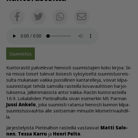
Sähköposti
Facebook
Twitter
Whatsapp
Suun­nis­tus
Kun­to­ras­tit pal­ve­le­vat hie­nos­ti suun­nis­ta­jien koko kir­joa. Sii­
nä mis­sä toi­set tu­le­vat iloi­ses­ti syk­syi­sel­tä suun­nis­tus­reis­
sul­ta mu­ka­naan vaik­ka pus­sil­li­nen kan­ta­rel­le­ja, voi­vat kil­pa­
suun­nis­ta­jat teh­dä sa­moil­la ras­teil­la ko­va­vauh­ti­sen har­joi­
tuk­sen­sa. Jäl­kim­mäi­sis­tä an­toi Vak­ka-Ras­tin kun­to­ras­teil­la
16.9. Lo­ka­lah­den Pie­ti­nal­hol­la oi­van esi­mer­kin MS Par­man
Jus­si An­ke­lo
, joka suun­nis­ti ra­tan­sa hie­nos­ti kun­non kil­pa­
suun­nis­tus­vauh­tia al­le seit­se­män mi­nuu­tin ki­lo­met­ri­vauh­dil­
la.
Jär­jes­te­lyis­tä Pie­ti­nal­hon ras­teil­la vas­ta­si­vat
Mat­ti Sa­lo­
nen
,
Tes­sa Kar­ru
ja
Hen­ri Pel­to
.