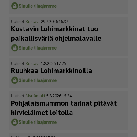
Uutiset
Kustavi
29.7.2026 16.37
Kustavin Lohimarkkinat tuo
paikallisväriä ohjelmalavalle
Uutiset
Kustavi
1.8.2026 17.25
Ruuhkaa Lohimark­ki­noilla
Uutiset
Mynämäki
5.8.2026 15.24
Pohja­lais­mummon tarinat pitävät
hirvieläimet loitolla