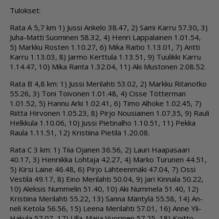
Tu­lok­set:
Rata A 5,7 km 1) Jus­si An­ke­lo 38.47, 2) Sami Kar­ru 57.30, 3)
Juha-Mat­ti Suo­mi­nen 58.32, 4) Hen­ri Lap­pa­lai­nen 1.01.54,
5) Mark­ku Ros­ten 1.10.27, 6) Mika Rai­tio 1.13.01, 7) Ant­ti
Kar­ru 1.13.03, 8) Jar­mo Kert­tu­la 1.13.51, 9) Tuu­lik­ki Kar­ru
1.14.47, 10) Mika Ran­ta 1.32.04, 11) Aki Mus­to­nen 2.08.52.
Rata B 4,8 km: 1) Jus­si Me­ri­lah­ti 53.02, 2) Mark­ku Ri­ta­not­ko
55.26, 3) Toni Toi­vo­nen 1.01.48, 4) Cis­se Töt­ter­man
1.01.52, 5) Han­nu Ar­ki 1.02.41, 6) Timo Al­ho­ke 1.02.45, 7)
Riit­ta Hir­vo­nen 1.05.23, 8) Pir­jo Nou­si­ai­nen 1.07.35, 9) Rau­li
Helk­ku­la 1.10.06, 10) Jus­si Pie­ti­nal­ho 1.10.51, 11) Pek­ka
Rau­la 1.11.51, 12) Kris­tii­na Pie­ti­lä 1.20.08.
Rata C 3 km: 1) Tiia Oja­nen 36.56, 2) Lau­ri Haa­pa­saa­ri
40.17, 3) Hen­riik­ka Loh­ta­ja 42.27, 4) Mar­ko Tu­ru­nen 44.51,
5) Kir­si Lai­ne 46.48, 6) Pir­jo Läh­teen­mä­ki 47.04, 7) Os­si
Ves­ti­lä 49.17, 8) Ei­no Me­ri­lah­ti 50.04, 9) Jari Kin­na­la 50.22,
10) Alek­sis Num­me­lin 51.40, 10) Aki Num­me­la 51.40, 12)
Kris­tii­na Me­ri­lah­ti 55.22, 13) San­na Män­ty­lä 55.58, 14) An­
ne­li Ke­to­la 56.56, 15) Lee­na Me­ri­lah­ti 57.01, 16) An­ne Yli-
Ha­ku­la 57.07, 17) Ul­la-Mai­ja Vuo­ri­nen 57.25, 18) Koit­to