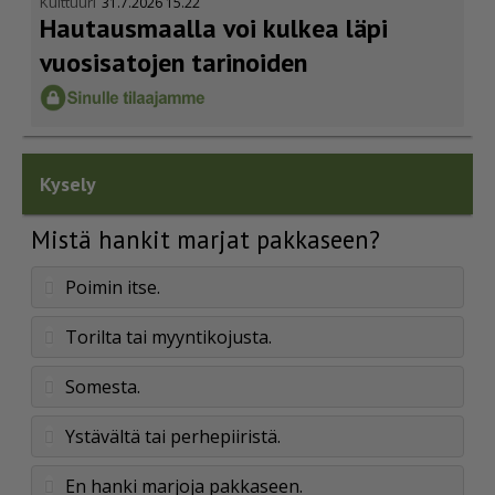
Kulttuuri
31.7.2026 15.22
Hautausmaalla voi kulkea läpi
vuosisatojen tarinoiden
Kysely
Mistä hankit marjat pakkaseen?
Poimin itse.
Torilta tai myyntikojusta.
Somesta.
Ystävältä tai perhepiiristä.
En hanki marjoja pakkaseen.