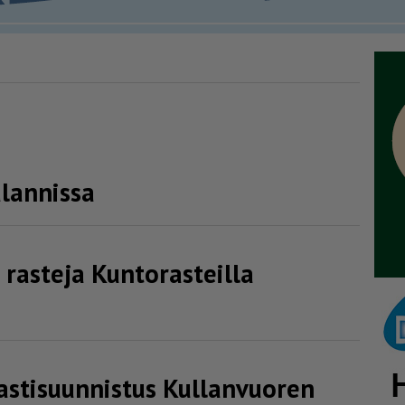
lannissa
 rasteja Kuntorasteilla
s­ti­suun­nistus Kullanvuoren