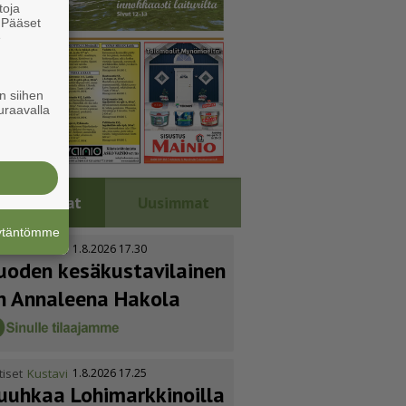
toja
. Pääset
e
n siihen
uraavalla
Luetuimmat
Uusimmat
äytäntömme
tiset
Kustavi
1.8.2026 17.30
uoden kesäkus­ta­vi­lainen
n Annaleena Hakola
tiset
Kustavi
1.8.2026 17.25
uuhkaa Lohimark­ki­noilla