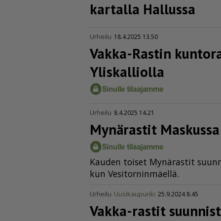
kartalla Hallussa
Urheilu
18.4.2025 13.50
Vakka-Rastin kunto­ra
Yliskalliolla
Urheilu
8.4.2025 14.21
Mynärastit Maskussa
Kau­den toi­set My­nä­ras­tit suun­ni
kun Ve­si­tor­nin­mä­el­lä.
Urheilu
Uusikaupunki
25.9.2024 8.45
Vakka-rastit suunniste