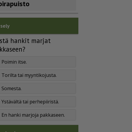
oirapuisto
sely
stä hankit marjat
kkaseen?
Poimin itse.
Torilta tai myyntikojusta.
Somesta.
Ystävältä tai perhepiiristä.
En hanki marjoja pakkaseen.