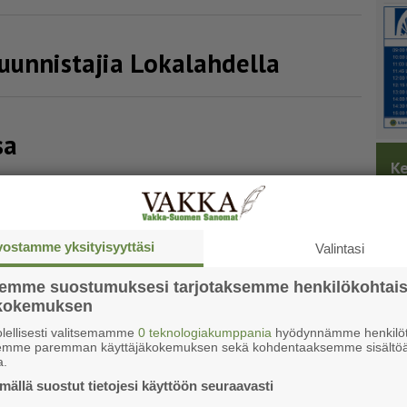
suunnistajia Lokalahdella
sa
Ke
lsan kartalla
vostamme yksityisyyttäsi
Valintasi
semme suostumuksesi tarjotaksemme henkilökohtai
uuanvuoren maastossa
ökokemuksen
lellisesti valitsemamme
0 teknologiakumppania
hyödynnämme henkilöt
semme paremman käyttäjäkokemuksen sekä kohdentaaksemme sisältöä
a.
rvellä
ällä suostut tietojesi käyttöön seuraavasti