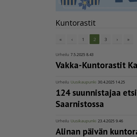
Kuntorastit
«
‹
1
3
›
»
2
Urheilu
7.5.2025 8.43
Vakka-Kuntorastit Ka
Urheilu
Uusikaupunki
30.4.2025 14.25
124 suunnistajaa etsi
Saarnistossa
Urheilu
Uusikaupunki
23.4.2025 9.46
Alinan päivän kunto­ra