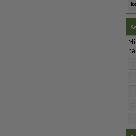
k
Ky
Mi
pa