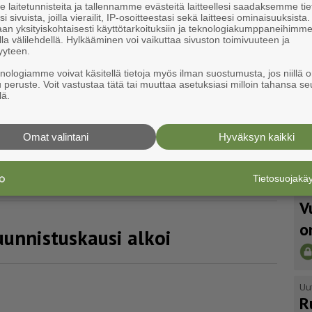
laitetunnisteita ja tallennamme evästeitä laitteellesi saadaksemme tie
i sivuista, joilla vierailit, IP-osoitteestasi sekä laitteesi ominaisuuksista
an yksityiskohtaisesti käyttötarkoituksiin ja teknologiakumppaneihimm
la välilehdellä. Hylkääminen voi vaikuttaa sivuston toimivuuteen ja
a
yyteen.
knologiamme voivat käsitellä tietoja myös ilman suostumusta, jos niillä o
u peruste. Voit vastustaa tätä tai muuttaa asetuksiasi milloin tahansa se
lä.
on­kal­liolla
Omat valintani
Hyväksyn kaikki
sa
Tietosuojak
Uu
V
o
n­nis­tus­kausi alkoi
Uu
R