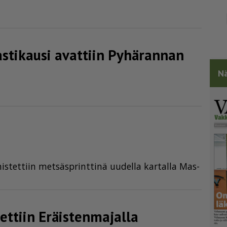
s­ti­kausi avattiin Pyhärannan
Nä
s­tet­tiin met­säsp­rint­ti­nä uu­del­la kar­tal­la Mas­
ttiin Eräis­ten­ma­jalla