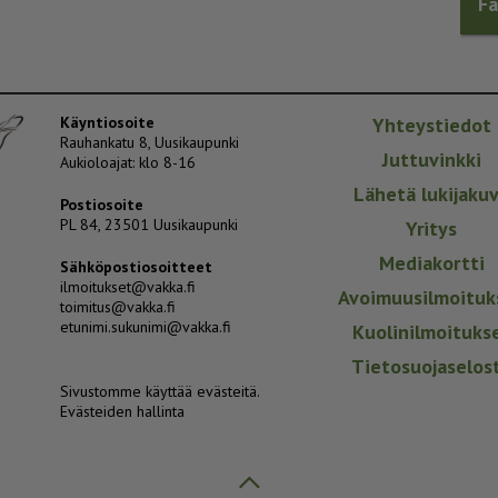
F
Käyntiosoite
Yhteystiedot
Rauhankatu 8, Uusikaupunki
Juttuvinkki
Aukioloajat: klo 8-16
Lähetä lukijaku
Postiosoite
PL 84, 23501 Uusikaupunki
Yritys
Mediakortti
Sähköpostiosoitteet
ilmoitukset@vakka.fi
Avoimuusilmoituk
toimitus@vakka.fi
etunimi.sukunimi@vakka.fi
Kuolinilmoituks
Tietosuojaselos
Sivustomme käyttää evästeitä.
Evästeiden hallinta