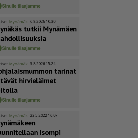
tiset
Mynämäki
6.8.2026 10.30
ynäkäs tutkii Mynämäen
ahdol­li­suuksia
tiset
Mynämäki
5.8.2026 15.24
ohja­lais­mummon tarinat
itävät hirvieläimet
oitolla
tiset
Mynämäki
23.5.2022 16.07
ynämäkeen
uunnitellaan isompi