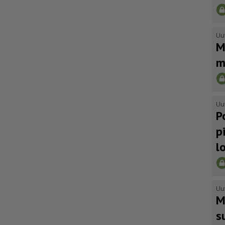
Uu
M
m
Uu
P
p
l
Uu
M
s