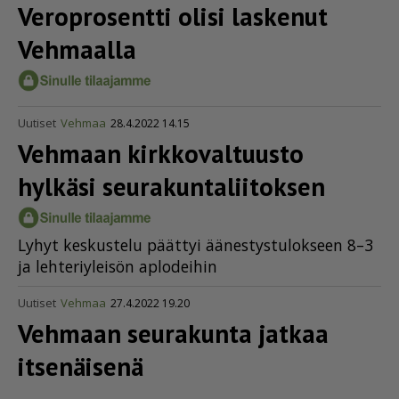
Veroprosentti olisi laskenut
Vehmaalla
Uutiset
Vehmaa
28.4.2022 14.15
Vehmaan kirkko­val­tuusto
hylkäsi seura­kun­ta­lii­toksen
Ly­hyt kes­kus­te­lu päät­tyi ää­nes­tys­tu­lok­seen 8–3
ja leh­te­riy­lei­sön ap­lo­dei­hin
Uutiset
Vehmaa
27.4.2022 19.20
Vehmaan seurakunta jatkaa
itsenäisenä