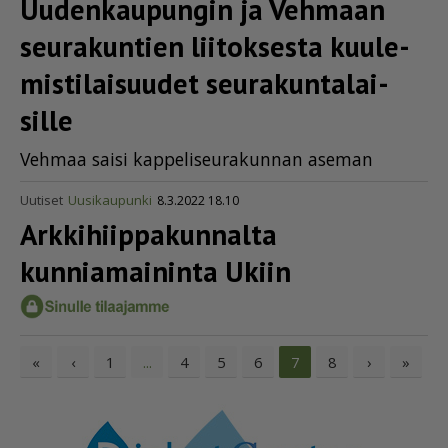
Uudenkaupungin ja Vehmaan
seurakuntien liitoksesta kuule­
mis­ti­lai­suudet seura­kun­ta­lai­
sille
Veh­maa sai­si kap­pe­li­seu­ra­kun­nan ase­man
Uutiset
Uusikaupunki
8.3.2022 18.10
Arkki­hiip­pa­kun­nalta
kunniamaininta Ukiin
«
‹
1
4
5
6
8
›
»
...
7