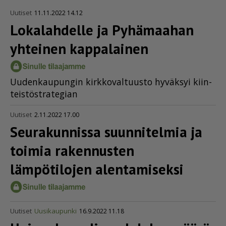
Uutiset
11.11.2022 14.12
Lokalahdelle ja Pyhämaahan
yhteinen kappalainen
Uu­den­kau­pun­gin kirk­ko­val­tuus­to hy­väk­syi kiin­
teis­töst­ra­te­gi­an
Uutiset
2.11.2022 17.00
Seurakunnissa suunnitelmia ja
toimia rakennusten
lämpötilojen alentamiseksi
Uutiset
Uusikaupunki
16.9.2022 11.18