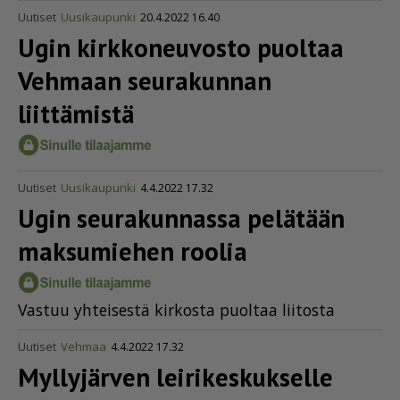
Uutiset
Uusikaupunki
20.4.2022 16.40
Ugin kirkkoneuvosto puoltaa
Vehmaan seurakunnan
liittämistä
Uutiset
Uusikaupunki
4.4.2022 17.32
Ugin seurakunnassa pelätään
maksumiehen roolia
Vas­tuu yh­tei­ses­tä kir­kos­ta puol­taa lii­tos­ta
Uutiset
Vehmaa
4.4.2022 17.32
Myllyjärven leiri­kes­kuk­selle