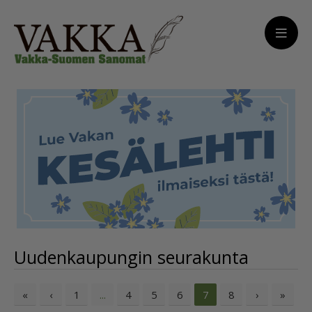
Uudenkaupungin seurakunta
«
‹
1
4
5
6
8
›
»
...
7