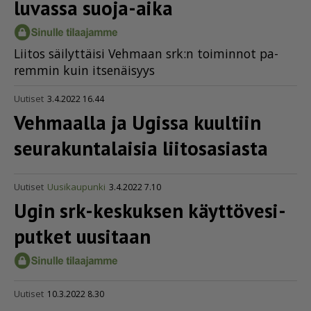
luvassa suoja-aika
Lii­tos säi­lyt­täi­si Veh­maan srk:n toi­min­not pa­
rem­min kuin it­se­näi­syys
Uutiset
3.4.2022 16.44
Vehmaalla ja Ugissa kuultiin
seura­kun­ta­laisia liitosasiasta
Uutiset
Uusikaupunki
3.4.2022 7.10
Ugin srk-keskuksen käyttö­ve­si­
putket uusitaan
Uutiset
10.3.2022 8.30