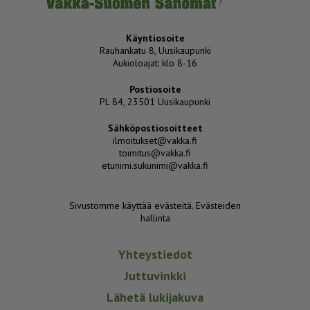
Käyntiosoite
Rauhankatu 8, Uusikaupunki
Aukioloajat: klo 8-16
Postiosoite
PL 84, 23501 Uusikaupunki
Sähköpostiosoitteet
ilmoitukset@vakka.fi
toimitus@vakka.fi
etunimi.sukunimi@vakka.fi
Sivustomme käyttää evästeitä.
Evästeiden
hallinta
Yhteystiedot
Juttuvinkki
Lähetä lukijakuva