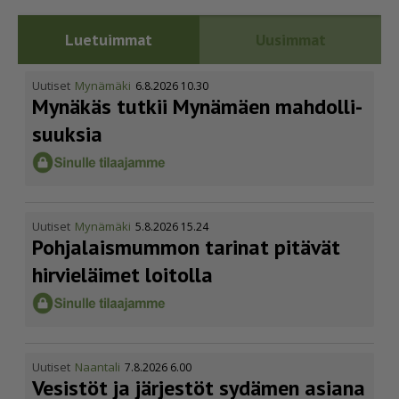
Luetuimmat
Uusimmat
Uutiset
Mynämäki
6.8.2026 10.30
Mynäkäs tutkii Mynämäen mahdol­li­
suuksia
Uutiset
Mynämäki
5.8.2026 15.24
Pohja­lais­mummon tarinat pitävät
hirvieläimet loitolla
Uutiset
Naantali
7.8.2026 6.00
Vesistöt ja järjestöt sydämen asiana