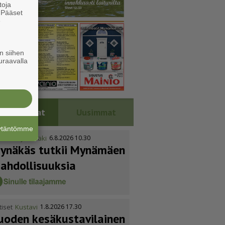
toja
. Pääset
e
n siihen
uraavalla
Luetuimmat
Uusimmat
äytäntömme
tiset
Mynämäki
6.8.2026 10.30
ynäkäs tutkii Mynämäen
ahdol­li­suuksia
tiset
Kustavi
1.8.2026 17.30
uoden kesäkus­ta­vi­lainen