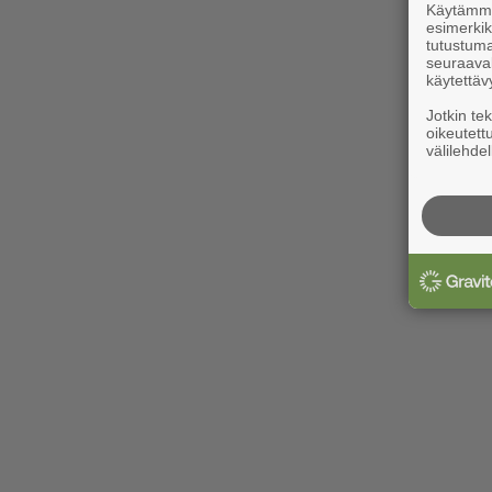
Käytämme 
esimerkiks
tutustuma
seuraaval
käytettäv
Jotkin te
oikeutett
välilehdel