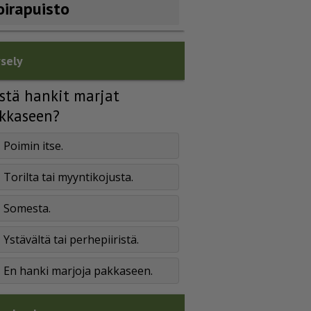
oirapuisto
sely
stä hankit marjat
kkaseen?
Poimin itse.
Torilta tai myyntikojusta.
Somesta.
Ystävältä tai perhepiiristä.
En hanki marjoja pakkaseen.