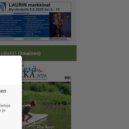
sälehti (ilmainen)
sen
ietoja
 ja