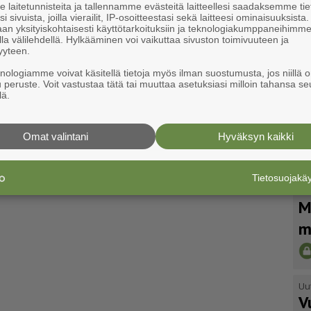
laitetunnisteita ja tallennamme evästeitä laitteellesi saadaksemme tie
i sivuista, joilla vierailit, IP-osoitteestasi sekä laitteesi ominaisuuksista
an yksityiskohtaisesti käyttötarkoituksiin ja teknologiakumppaneihimm
la välilehdellä. Hylkääminen voi vaikuttaa sivuston toimivuuteen ja
yyteen.
knologiamme voivat käsitellä tietoja myös ilman suostumusta, jos niillä o
u peruste. Voit vastustaa tätä tai muuttaa asetuksiasi milloin tahansa se
lä.
Omat valintani
Hyväksyn kaikki
Tietosuojak
Uu
M
m
Uu
V