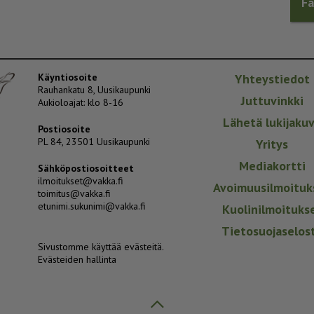
F
Käyntiosoite
Yhteystiedot
Rauhankatu 8, Uusikaupunki
Juttuvinkki
Aukioloajat: klo 8-16
Lähetä lukijaku
Postiosoite
PL 84, 23501 Uusikaupunki
Yritys
Mediakortti
Sähköpostiosoitteet
ilmoitukset@vakka.fi
Avoimuusilmoituk
toimitus@vakka.fi
etunimi.sukunimi@vakka.fi
Kuolinilmoituks
Tietosuojaselos
Sivustomme käyttää evästeitä.
Evästeiden hallinta