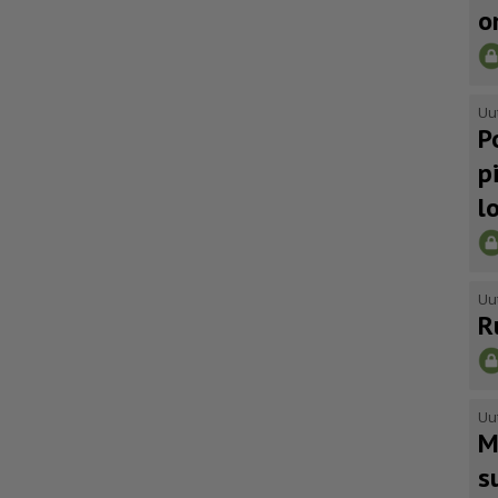
o
Uu
P
p
l
Uu
R
Uu
M
s