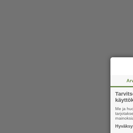
Ar
Tarvit
käytt
Me ja huo
tarjotak
mainoksi
Hyväksym