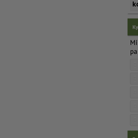
k
Ky
Mi
pa