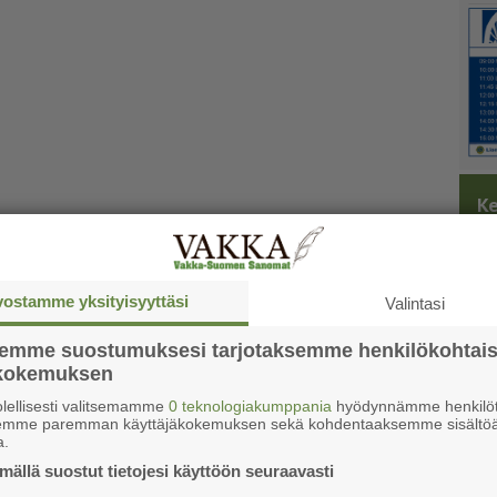
Ke
vostamme yksityisyyttäsi
Valintasi
semme suostumuksesi tarjotaksemme henkilökohtai
ökokemuksen
lellisesti valitsemamme
0 teknologiakumppania
hyödynnämme henkilöt
semme paremman käyttäjäkokemuksen sekä kohdentaaksemme sisältöä
a.
ällä suostut tietojesi käyttöön seuraavasti