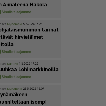
n Annaleena Hakola
tiset
Mynämäki
5.8.2026 15.24
ohja­lais­mummon tarinat
itävät hirvieläimet
oitolla
tiset
Kustavi
1.8.2026 17.25
uuhkaa Lohimark­ki­noilla
tiset
Mynämäki
23.5.2022 16.07
ynämäkeen
uunnitellaan isompi