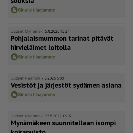
suuksia
Uutiset
Mynämäki
5.8.2026 15.24
Pohja­lais­mummon tarinat pitävät
hirvieläimet loitolla
Uutiset
Naantali
7.8.2026 6.00
Vesistöt ja järjestöt sydämen asiana
Uutiset
Mynämäki
23.5.2022 16.07
Mynämäkeen suunnitellaan isompi
koirapuisto