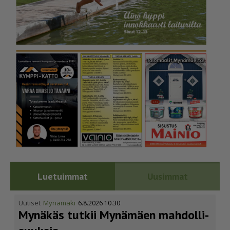
Luetuimmat
Uusimmat
Uutiset
Mynämäki
6.8.2026 10.30
Mynäkäs tutkii Mynämäen mahdol­li­