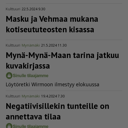
Kulttuuri
22.5.2024 9.30
Masku ja Vehmaa mukana
kotiseu­tu­te­osten kisassa
Kulttuuri
Mynämäki
21.5.2024 11.30
Mynä-Mynä-Maan tarina jatkuu
kuvakirjassa
Löy­tö­ret­ki Wir­moon il­mes­tyy elo­kuus­sa
Kulttuuri
Mynämäki
19.4.2024 7.30
Negatii­vi­sil­lekin tunteille on
annettava tilaa