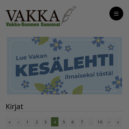
Kirjat
«
‹
1
2
3
5
6
7
10
›
»
4
...