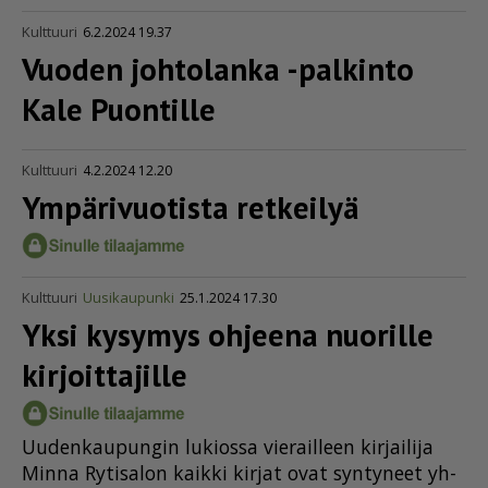
Kulttuuri
6.2.2024 19.37
Vuoden johtolanka -palkinto
Kale Puontille
Kulttuuri
4.2.2024 12.20
Ympärivuotista retkeilyä
Kulttuuri
Uusikaupunki
25.1.2024 17.30
Yksi kysymys ohjeena nuorille
kirjoittajille
Uu­den­kau­pun­gin lu­ki­os­sa vie­rail­leen kir­jai­li­ja
Min­na Ry­ti­sa­lon kaik­ki kir­jat ovat syn­ty­neet yh­