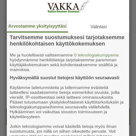
Arvostamme yksityisyyttäsi
Valintasi
Tarvitsemme suostumuksesi tarjotaksemme
henkilökohtaisen käyttökokemuksen
Me ja huolellisesti valitsemamme
0 teknologiakumppania
hyödynnämme henkilötietoja tarjotaksemme paremman
käyttäjäkokemuksen sekä kohdentaaksemme sisältöä ja
mainoksia.
Hyväksymällä suostut tietojesi käyttöön seuraavasti
Käytämme laitetunnisteita ja tallennamme evästeitä
laitteellesi saadaksemme tietoja esimerkiksi sivuista, joilla
vierailit, IP-osoitteestasi sekä laitteesi ominaisuuksista.
Pääset tutustumaan yksityiskohtaisesti käyttötarkoituksiin ja
teknologiakumppaneihimme seuraavalla välilehdellä.
Hylkääminen voi vaikuttaa sivuston toimivuuteen ja
Näköislehdet
käytettävyyteen.
Jotkin teknologiamme voivat käsitellä tietoja myös ilman
suostumusta, jos niillä on siihen oikeutettu peruste. Voit
vastustaa tätä tai muuttaa asetuksiasi milloin tahansa