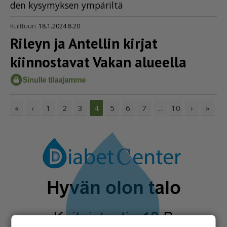
den ky­sy­myk­sen ym­pä­ril­tä
Kulttuuri
18.1.2024 8.20
Rileyn ja Antellin kirjat
kiinnostavat Vakan alueella
«
‹
1
2
3
5
6
7
10
›
»
4
...