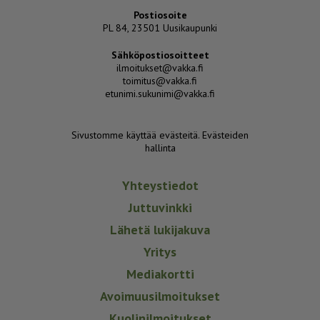
Postiosoite
PL 84, 23501 Uusikaupunki
Sähköpostiosoitteet
ilmoitukset@vakka.fi
toimitus@vakka.fi
etunimi.sukunimi@vakka.fi
Sivustomme käyttää evästeitä.
Evästeiden
hallinta
Yhteystiedot
Juttuvinkki
Lähetä lukijakuva
Yritys
Mediakortti
Avoimuusilmoitukset
Kuolinilmoitukset