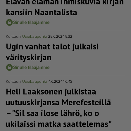
Elävän elämän ihmiskuvia kirjan
kansiin Naantalista
Kulttuuri
Uusikaupunki
29.6.2024 9.32
Ugin vanhat talot julkaisi
värityskirjan
Kulttuuri
Uusikaupunki
4.6.2024 16.45
Heli Laaksonen julkistaa
uutuuskirjansa Merefesteillä
– "Sil saa ilose lährö, ko o
ukilaissi matka saattelemas"