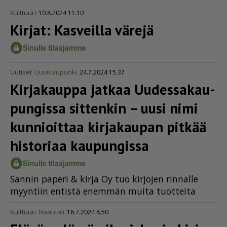
Kulttuuri
10.8.2024 11.10
Kirjat: Kasveilla värejä
Uutiset
Uusikaupunki
24.7.2024 15.37
Kirjakauppa jatkaa Uudes­sa­kau­
pun­gissa sittenkin – uusi nimi
kunnioittaa kirjakaupan pitkää
historiaa kaupungissa
San­nin pa­pe­ri & kir­ja Oy tuo kir­jo­jen rin­nal­le
myyn­tiin en­tis­tä enem­män mui­ta tuot­tei­ta
Kulttuuri
Naantali
16.7.2024 8.50