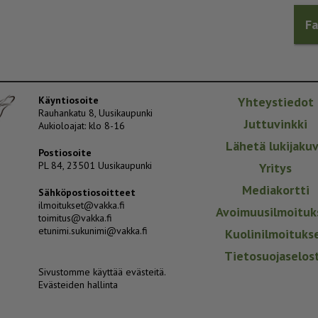
F
Käyntiosoite
Yhteystiedot
Rauhankatu 8, Uusikaupunki
Juttuvinkki
Aukioloajat: klo 8-16
Lähetä lukijaku
Postiosoite
PL 84, 23501 Uusikaupunki
Yritys
Mediakortti
Sähköpostiosoitteet
ilmoitukset@vakka.fi
Avoimuusilmoituk
toimitus@vakka.fi
etunimi.sukunimi@vakka.fi
Kuolinilmoituks
Tietosuojaselos
Sivustomme käyttää evästeitä.
Evästeiden hallinta