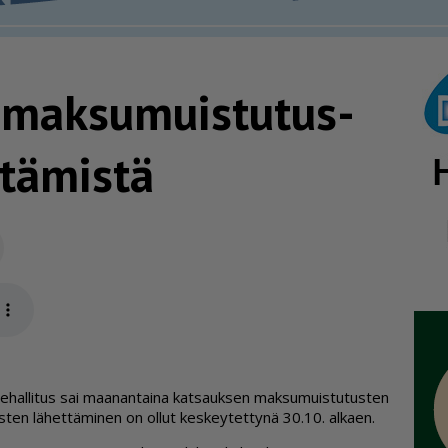
maksu­muis­tu­tus­
ttämistä
Sähköposti
app
u­e­hal­li­tus sai maa­nan­tai­na kat­sauk­sen mak­su­muis­tu­tus­ten
s­ten lä­het­tä­mi­nen on ol­lut kes­key­tet­ty­nä 30.10. al­ka­en.