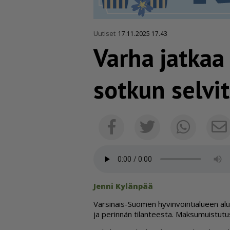
Uutiset
17.11.2025 17.43
Varha jatkaa 
sotkun selvi
Facebook
Twitter
Whats
Jen­ni Ky­län­pää
Var­si­nais-Suo­men hy­vin­voin­ti­a­lu­een al
ja pe­rin­nän ti­lan­tees­ta. Mak­su­muis­tu­tu