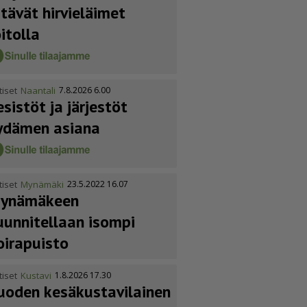
itävät hirvieläimet
oitolla
tiset
Naantali
7.8.2026 6.00
esistöt ja järjestöt
ydämen asiana
tiset
Mynämäki
23.5.2022 16.07
ynämäkeen
uunnitellaan isompi
oirapuisto
tiset
Kustavi
1.8.2026 17.30
uoden kesäkus­ta­vi­lainen