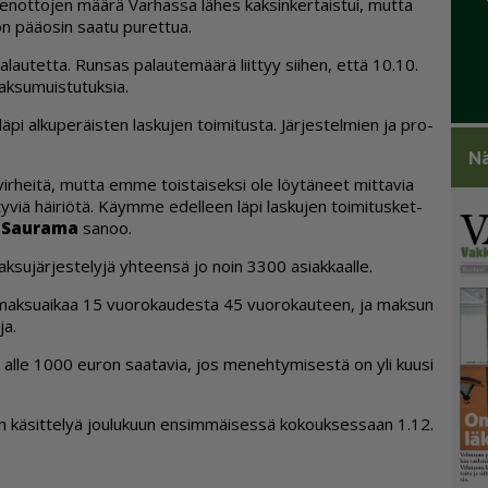
de­not­to­jen mää­rä Var­has­sa lä­hes kak­sin­ker­tais­tui, mut­ta
on pää­o­sin saa­tu pu­ret­tua.
­lau­tet­ta. Run­sas pa­lau­te­mää­rä liit­tyy sii­hen, et­tä 10.10.
ak­su­muis­tu­tuk­sia.
i läpi al­ku­pe­räis­ten las­ku­jen toi­mi­tus­ta. Jär­jes­tel­mien ja pro­
Nä
ä vir­hei­tä, mut­ta em­me tois­tai­sek­si ole löy­tä­neet mit­ta­via
it­ty­viä häi­ri­ö­tä. Käym­me edel­leen läpi las­ku­jen toi­mi­tus­ket­
 Sau­ra­ma
sa­noo.
k­su­jär­jes­te­ly­jä yh­teen­sä jo noin 3300 asi­ak­kaal­le.
 mak­su­ai­kaa 15 vuo­ro­kau­des­ta 45 vuo­ro­kau­teen, ja mak­sun
ja.
eri al­le 1000 eu­ron saa­ta­via, jos me­neh­ty­mi­ses­tä on yli kuu­si
i­an kä­sit­te­lyä jou­lu­kuun en­sim­mäi­ses­sä ko­kouk­ses­saan 1.12.