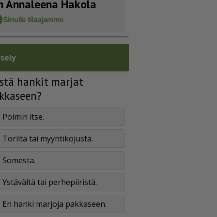
n Annaleena Hakola
sely
stä hankit marjat
kkaseen?
Poimin itse.
Torilta tai myyntikojusta.
Somesta.
Ystävältä tai perhepiiristä.
En hanki marjoja pakkaseen.