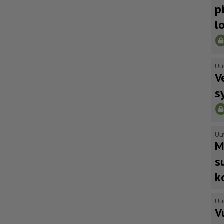
p
l
Uu
V
s
Uu
M
s
k
Uu
V