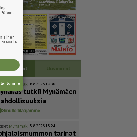
toja
. Pääset
e
n siihen
uraavalla
Luetuimmat
Uusimmat
äytäntömme
tiset
Mynämäki
6.8.2026 10.30
ynäkäs tutkii Mynämäen
ahdol­li­suuksia
tiset
Mynämäki
5.8.2026 15.24
ohja­lais­mummon tarinat