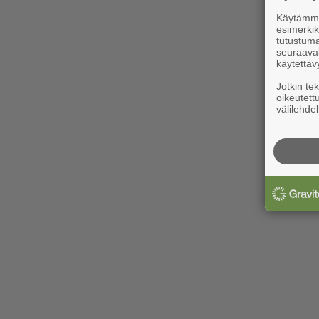
Käytämme 
esimerkiks
tutustuma
seuraaval
käytettäv
Jotkin te
oikeutett
välilehdel