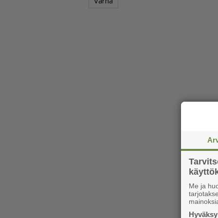
Varha
Ar
Tarvit
käytt
Me ja huo
tarjotak
mainoksi
Hyväksym