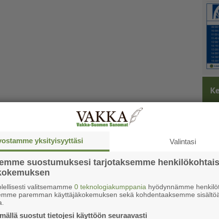
Ke
vostamme yksityisyyttäsi
Valintasi
semme suostumuksesi tarjotaksemme henkilökohtai
ökokemuksen
lellisesti valitsemamme
0 teknologiakumppania
hyödynnämme henkilöt
semme paremman käyttäjäkokemuksen sekä kohdentaaksemme sisältöä
a.
ällä suostut tietojesi käyttöön seuraavasti