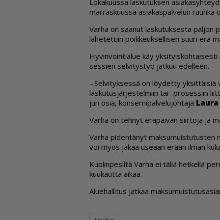
Lo­ka­kuus­sa las­ku­tuk­sen asi­a­ka­syh­tey­
mar­ras­kuus­sa asi­a­kas­pal­ve­lun ruuh­ka 
Var­ha on saa­nut las­ku­tuk­ses­ta pal­jon pa
lä­he­tet­tiin poik­keuk­sel­li­sen suu­ri erä m
Hy­vin­voin­ti­a­lue käy yk­si­tyis­koh­tai­ses­t
ses­sien sel­vi­tys­työ jat­kuu edel­leen.
– Sel­vi­tyk­ses­sä on löy­det­ty yk­sit­täi­si
las­ku­tus­jär­jes­tel­miin tai -pro­ses­siin li
jun osia, kon­ser­ni­pal­ve­lu­joh­ta­ja
Lau­ra
Var­ha on teh­nyt erä­päi­vän siir­to­ja ja ma
Var­ha pi­den­tä­nyt mak­su­muis­tu­tus­ten
voi myös ja­kaa use­aan erään il­man ku­lu­
Kuo­lin­pe­sil­tä Var­ha ei täl­lä het­kel­lä p
kuu­kaut­ta ai­kaa.
Alu­e­hal­li­tus jat­kaa mak­su­muis­tu­tu­sa­s