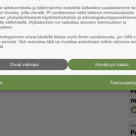
laitetunnisteita ja tallennamme evästeitä laitteellesi saadaksemme tie
i sivuista, joilla vierailit, IP-osoitteestasi sekä laitteesi ominaisuuksista
an yksityiskohtaisesti käyttötarkoituksiin ja teknologiakumppaneihimm
la välilehdellä. Hylkääminen voi vaikuttaa sivuston toimivuuteen ja
yyteen.
knologiamme voivat käsitellä tietoja myös ilman suostumusta, jos niillä o
u peruste. Voit vastustaa tätä tai muuttaa asetuksiasi milloin tahansa se
lä.
Omat valintani
Hyväksyn kaikki
Tietosuojak
Uu
M
m
Uu
P