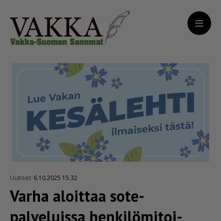
Uutiset
6.10.2025 15.32
Varha aloittaa sote-
palveluissa henki­lö­mi­toi­