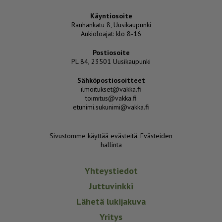
Käyntiosoite
Rauhankatu 8, Uusikaupunki
Aukioloajat: klo 8-16
Postiosoite
PL 84, 23501 Uusikaupunki
Sähköpostiosoitteet
ilmoitukset@vakka.fi
toimitus@vakka.fi
etunimi.sukunimi@vakka.fi
Sivustomme käyttää evästeitä.
Evästeiden
hallinta
Yhteystiedot
Juttuvinkki
Lähetä lukijakuva
Yritys