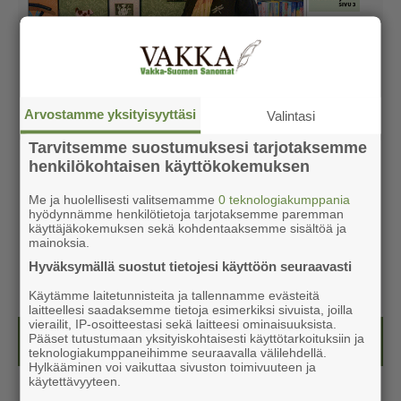
Arvostamme yksityisyyttäsi
Valintasi
Tarvitsemme suostumuksesi tarjotaksemme
henkilökohtaisen käyttökokemuksen
Me ja huolellisesti valitsemamme
0 teknologiakumppania
hyödynnämme henkilötietoja tarjotaksemme paremman
käyttäjäkokemuksen sekä kohdentaaksemme sisältöä ja
mainoksia.
Hyväksymällä suostut tietojesi käyttöön seuraavasti
Käytämme laitetunnisteita ja tallennamme evästeitä
laitteellesi saadaksemme tietoja esimerkiksi sivuista, joilla
vierailit, IP-osoitteestasi sekä laitteesi ominaisuuksista.
Pääset tutustumaan yksityiskohtaisesti käyttötarkoituksiin ja
Kesälehti (ilmainen)
teknologiakumppaneihimme seuraavalla välilehdellä.
Hylkääminen voi vaikuttaa sivuston toimivuuteen ja
käytettävyyteen.