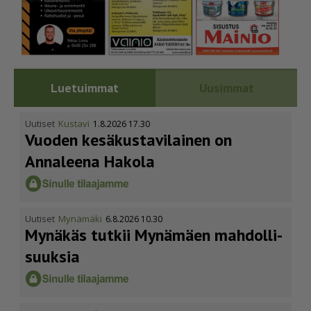
Luetuimmat
Uusimmat
Uutiset
Kustavi
1.8.2026 17.30
Vuoden kesäkus­ta­vi­lainen on
Annaleena Hakola
Uutiset
Mynämäki
6.8.2026 10.30
Mynäkäs tutkii Mynämäen mahdol­li­
suuksia