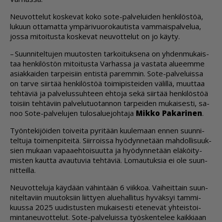
Neu­vot­te­lut kos­ke­vat koko sote-pal­ve­lui­den hen­ki­lös­töä,
lu­kuun ot­ta­mat­ta ym­pä­ri­vuo­ro­kau­tis­ta vam­mais­pal­ve­lua,
jos­sa mi­toi­tus­ta kos­ke­vat neu­vot­te­lut on jo käy­ty.
– Suun­ni­tel­tu­jen muu­tos­ten tar­koi­tuk­se­na on yh­den­mu­kais­
taa hen­ki­lös­tön mi­toi­tus­ta Var­has­sa ja vas­ta­ta alu­eem­me
asi­ak­kai­den tar­pei­siin en­tis­tä pa­rem­min. Sote-pal­ve­luis­sa
on tar­ve siir­tää hen­ki­lös­töä toi­mi­pis­tei­den vä­lil­lä, muut­taa
teh­tä­viä ja pal­ve­lus­suh­teen eh­to­ja sekä siir­tää hen­ki­lös­töä
toi­siin teh­tä­viin pal­ve­lu­tuo­tan­non tar­pei­den mu­kai­ses­ti, sa­
noo Sote-pal­ve­lu­jen tu­lo­sa­lu­e­joh­ta­ja
Mik­ko Pa­ka­ri­nen
.
Työn­te­ki­jöi­den toi­vei­ta py­ri­tään kuu­le­maan en­nen suun­ni­
tel­tu­ja toi­men­pi­tei­tä. Siir­rois­sa hyö­dyn­ne­tään mah­dol­li­suuk­
sien mu­kaan va­paa­eh­toi­suut­ta ja hyö­dyn­ne­tään elä­köi­ty­
mis­ten kaut­ta avau­tu­via teh­tä­viä. Lo­mau­tuk­sia ei ole suun­
nit­teil­la.
Neu­vot­te­lu­ja käy­dään vä­hin­tään 6 viik­koa. Vai­heit­tain suun­
ni­tel­ta­viin muu­tok­siin liit­ty­en alu­e­hal­li­tus hy­väk­syi tam­mi­
kuus­sa 2025 uu­dis­tus­ten mu­kai­ses­ti ete­ne­vät yh­teis­toi­
min­ta­neu­vot­te­lut. Sote-pal­ve­luis­sa työs­ken­te­lee kaik­ki­aan