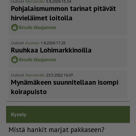
Uutiset
Mynämäki
5.8.2026 15.24
Pohja­lais­mummon tarinat pitävät
hirvieläimet loitolla
Uutiset
Kustavi
1.8.2026 17.25
Ruuhkaa Lohimark­ki­noilla
Uutiset
Mynämäki
23.5.2022 16.07
Mynämäkeen suunnitellaan isompi
koirapuisto
Kysely
Mistä hankit marjat pakkaseen?