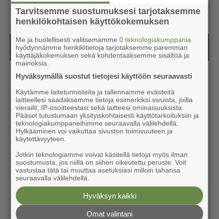
Tarvitsemme suostumuksesi tarjotaksemme
henkilökohtaisen käyttökokemuksen
Me ja huolellisesti valitsemamme
0 teknologiakumppania
Kesälehti (ilmainen)
hyödynnämme henkilötietoja tarjotaksemme paremman
käyttäjäkokemuksen sekä kohdentaaksemme sisältöä ja
mainoksia.
Hyväksymällä suostut tietojesi käyttöön seuraavasti
Käytämme laitetunnisteita ja tallennamme evästeitä
laitteellesi saadaksemme tietoja esimerkiksi sivuista, joilla
vierailit, IP-osoitteestasi sekä laitteesi ominaisuuksista.
Pääset tutustumaan yksityiskohtaisesti käyttötarkoituksiin ja
teknologiakumppaneihimme seuraavalla välilehdellä.
Hylkääminen voi vaikuttaa sivuston toimivuuteen ja
käytettävyyteen.
Jotkin teknologiamme voivat käsitellä tietoja myös ilman
suostumusta, jos niillä on siihen oikeutettu peruste. Voit
vastustaa tätä tai muuttaa asetuksiasi milloin tahansa
seuraavalla välilehdellä.
Hyväksyn kaikki
Omat valintani