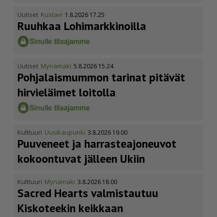
Uutiset
Kustavi
1.8.2026 17.25
Ruuhkaa Lohimark­ki­noilla
Uutiset
Mynämäki
5.8.2026 15.24
Pohja­lais­mummon tarinat pitävät
hirvieläimet loitolla
Kulttuuri
Uusikaupunki
3.8.2026 19.00
Puuveneet ja harras­te­a­jo­neuvot
kokoontuvat jälleen Ukiin
Kulttuuri
Mynämäki
3.8.2026 18.00
Sacred Hearts valmistautuu
Kiskoteekin keikkaan