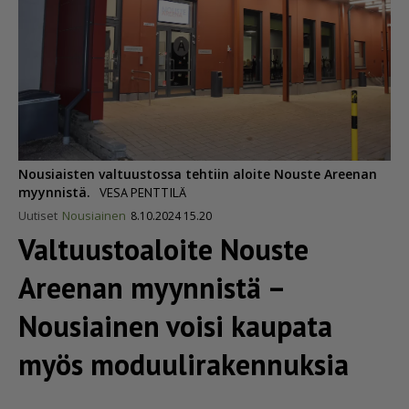
Nousiaisten valtuustossa tehtiin aloite Nouste Areenan
myynnistä.
VESA PENTTILÄ
Uutiset
Nousiainen
8.10.2024 15.20
Valtuus­to­a­loite Nouste
Areenan myynnistä –
Nousiainen voisi kaupata
myös moduu­li­ra­ken­nuksia