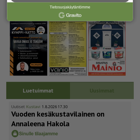
Tietosuojakäytäntömme
Luetuimmat
Uusimmat
Uutiset
Kustavi
1.8.2026 17.30
Vuoden kesäkus­ta­vi­lainen on
Annaleena Hakola