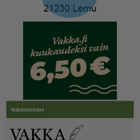
Näköislehdet