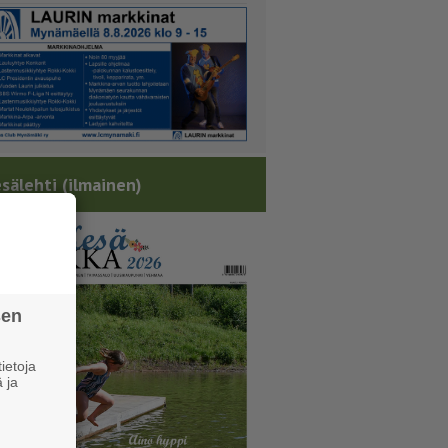
sälehti (ilmainen)
sen
ietoja
 ja