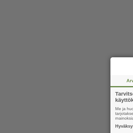
Ar
Tarvit
käytt
Me ja huo
tarjotak
mainoksi
Hyväksym