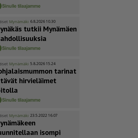
tiset
Mynämäki
6.8.2026 10.30
ynäkäs tutkii Mynämäen
ahdol­li­suuksia
tiset
Mynämäki
5.8.2026 15.24
ohja­lais­mummon tarinat
itävät hirvieläimet
oitolla
tiset
Mynämäki
23.5.2022 16.07
ynämäkeen
uunnitellaan isompi