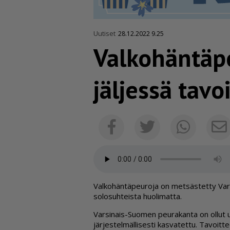
Uutiset
28.12.2022 9.25
Valko­hän­tä
jäljessä tavo
Facebook
Twitter
Whats
Val­ko­hän­tä­peu­ro­ja on met­säs­tet­ty V
so­lo­suh­teis­ta huo­li­mat­ta.
Var­si­nais-Suo­men peu­ra­kan­ta on ol­lut 
jär­jes­tel­mäl­li­ses­ti kas­va­tet­tu. Ta­voit­