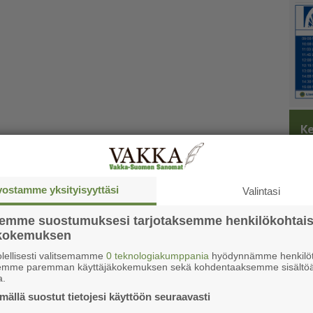
Ke
vostamme yksityisyyttäsi
Valintasi
semme suostumuksesi tarjotaksemme henkilökohtai
ökokemuksen
lellisesti valitsemamme
0 teknologiakumppania
hyödynnämme henkilöt
semme paremman käyttäjäkokemuksen sekä kohdentaaksemme sisältöä
a.
ällä suostut tietojesi käyttöön seuraavasti