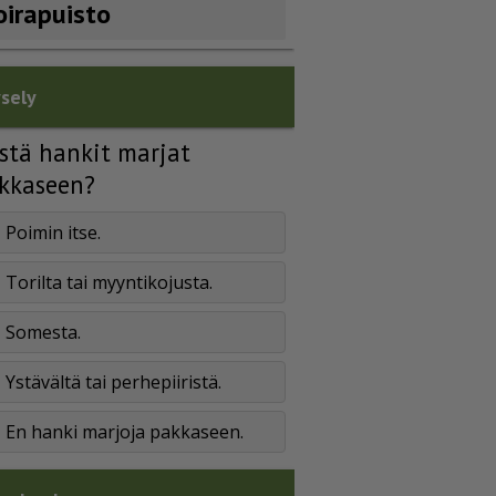
oirapuisto
sely
stä hankit marjat
kkaseen?
Poimin itse.
Torilta tai myyntikojusta.
Somesta.
Ystävältä tai perhepiiristä.
En hanki marjoja pakkaseen.