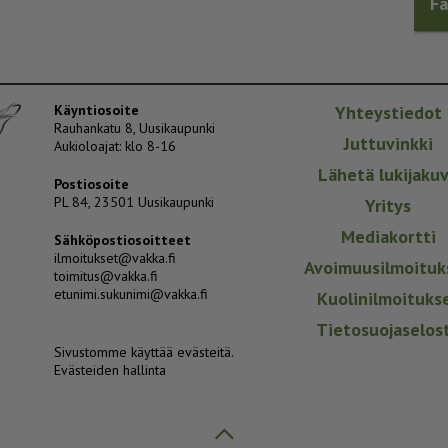
F
Käyntiosoite
Yhteystiedot
Rauhankatu 8, Uusikaupunki
Juttuvinkki
Aukioloajat: klo 8-16
Lähetä lukijaku
Postiosoite
PL 84, 23501 Uusikaupunki
Yritys
Mediakortti
Sähköpostiosoitteet
ilmoitukset@vakka.fi
Avoimuusilmoituk
toimitus@vakka.fi
etunimi.sukunimi@vakka.fi
Kuolinilmoituks
Tietosuojaselos
Sivustomme käyttää evästeitä.
Evästeiden hallinta