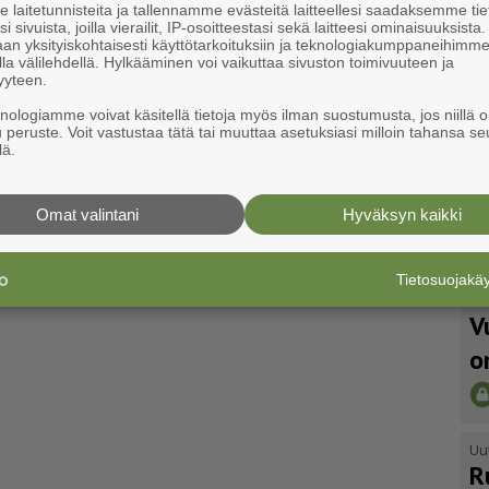
laitetunnisteita ja tallennamme evästeitä laitteellesi saadaksemme tie
i sivuista, joilla vierailit, IP-osoitteestasi sekä laitteesi ominaisuuksista
an yksityiskohtaisesti käyttötarkoituksiin ja teknologiakumppaneihimm
la välilehdellä. Hylkääminen voi vaikuttaa sivuston toimivuuteen ja
yyteen.
knologiamme voivat käsitellä tietoja myös ilman suostumusta, jos niillä o
u peruste. Voit vastustaa tätä tai muuttaa asetuksiasi milloin tahansa se
lä.
Omat valintani
Hyväksyn kaikki
Tietosuojak
Uu
V
o
Uu
R