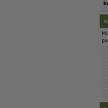
k
Ky
Mi
pa