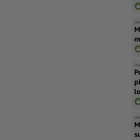
Uu
M
m
Uu
P
p
l
Uu
M
s