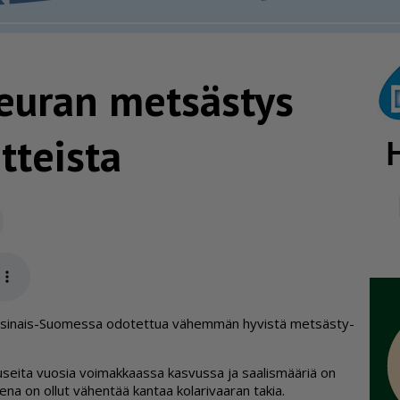
­peuran metsästys
itteista
Sähköposti
app
ar­si­nais-Suo­mes­sa odo­tet­tua vä­hem­män hy­vis­tä met­säs­ty­
usei­ta vuo­sia voi­mak­kaas­sa kas­vus­sa ja saa­lis­mää­riä on
tee­na on ol­lut vä­hen­tää kan­taa ko­la­ri­vaa­ran ta­kia.