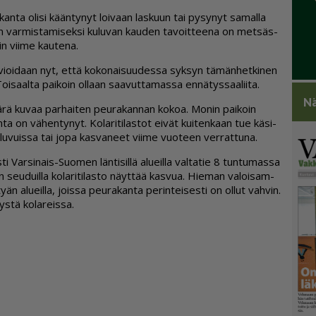
an­ta oli­si kään­ty­nyt loi­vaan las­kuun tai py­sy­nyt sa­mal­la
 var­mis­ta­mi­sek­si ku­lu­van kau­den ta­voit­tee­na on met­säs­
n vii­me kau­te­na.
vi­oi­daan nyt, et­tä ko­ko­nai­suu­des­sa syk­syn tä­män­het­ki­nen
oi­saal­ta pai­koin ol­laan saa­vut­ta­mas­sa en­nä­tys­saa­lii­ta.
Nä
i­mää­rä ku­vaa par­hai­ten peu­ra­kan­nan ko­koa. Mo­nin pai­koin
ta on vä­hen­ty­nyt. Ko­la­ri­ti­las­tot ei­vät kui­ten­kaan tue kä­si­
a lu­vuis­sa tai jopa kas­va­neet vii­me vuo­teen ver­rat­tu­na.
­ti Var­si­nais-Suo­men län­ti­sil­lä alu­eil­la val­ta­tie 8 tun­tu­mas­sa
 seu­duil­la ko­la­ri­ti­las­to näyt­tää kas­vua. Hie­man va­loi­sam­
än alu­eil­la, jois­sa peu­ra­kan­ta pe­rin­tei­ses­ti on ol­lut vah­vin.
­tä ko­la­reis­sa.