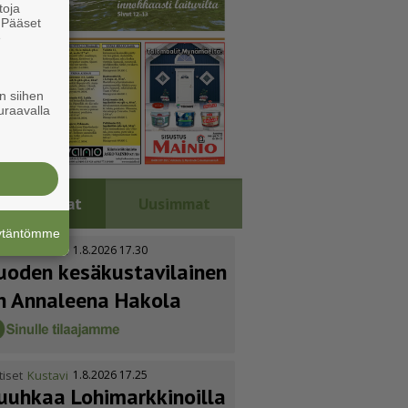
toja
. Pääset
e
n siihen
uraavalla
Luetuimmat
Uusimmat
äytäntömme
tiset
Kustavi
1.8.2026 17.30
uoden kesäkus­ta­vi­lainen
n Annaleena Hakola
tiset
Kustavi
1.8.2026 17.25
uuhkaa Lohimark­ki­noilla