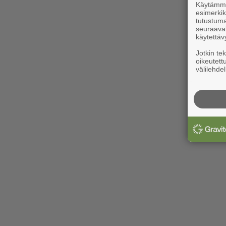
Käytämme 
esimerkiks
tutustuma
seuraaval
käytettäv
Jotkin te
oikeutett
välilehdel