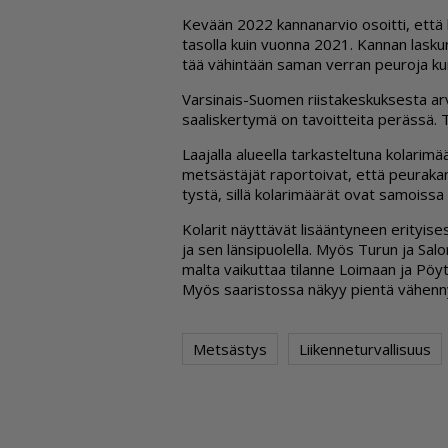
Ke­vään 2022 kan­na­nar­vio osoit­ti, et­tä k
ta­sol­la kuin vuon­na 2021. Kan­nan las­kun
tää vä­hin­tään sa­man ver­ran peu­ro­ja kui
Var­si­nais-Suo­men riis­ta­kes­kuk­ses­ta ar­
saa­lis­ker­ty­mä on ta­voit­tei­ta pe­räs­sä. T
Laa­jal­la alu­eel­la tar­kas­tel­tu­na ko­la­r
met­säs­tä­jät ra­por­toi­vat, et­tä peu­ra­kan­
tys­tä, sil­lä ko­la­ri­mää­rät ovat sa­mois­s
Ko­la­rit näyt­tä­vät li­sään­ty­neen eri­tyi­ses
ja sen län­si­puo­lel­la. Myös Tu­run ja Sa­lon
mal­ta vai­kut­taa ti­lan­ne Loi­maan ja Pöy­ty­
Myös saa­ris­tos­sa nä­kyy pien­tä vä­hen­nys
Metsästys
Liikenneturvallisuus