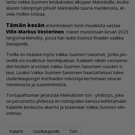
tet­tu Vak­ka-Suo­men kes­kuk­sek­si al­ku­jaan Män­näi­sil­le, kos­ka
alu­een ta­lon­po­jat pi­ti­vät Män­näi­sil­lä suu­ria mark­ki­noi­ta, Ar­
ve­la-Hel­len to­te­aa.
Tä­män ke­sän
en­sim­mäi­sen to­rin mu­sii­kis­ta vas­taa
Vil­le-Mar­kus Ves­te­ri­nen
. Hä­net muis­te­taan ke­sän 2023
tan­go­mark­ki­noil­ta, jos­sa hän lau­loi it­sen­sä fi­naa­liin saak­ka
Sei­nä­jo­el­le.
To­ril­la on mu­ka­na myös Vak­ka-Suo­men Sa­no­mat, jon­ka pis­
teel­lä voi osal­lis­tua tie­to­kil­pai­luun. Kaik­kien oi­kein vas­tan­nei­
den kes­ken ar­vo­taan Vak­ka-Suo­men Sa­no­mien vuo­den ti­
laus. Li­säk­si Vak­ka-Suo­men Sa­no­mien haas­tat­te­luun tu­lee
Uu­den­kau­pun­gin Ko­ri­hai­den edus­ta­ja ker­to­maan seu­ran
toi­min­nas­ta ja suun­ni­tel­mis­ta.
To­ri­ta­pah­tu­man jär­jes­tää Män­näis­ten tori -yh­dis­tys, joka
on pe­rus­tet­tu yh­des­sä eri toi­mi­joi­den kans­sa ke­hit­tä­mään
Ka­lan­nin kes­kus­ta-alu­et­ta ja li­sää­mään Vak­ka-Suo­men elin­
voi­maa.
Kalanti
Uusikaupunki
Tori