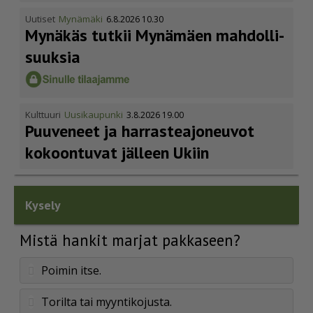
Uutiset
Mynämäki
6.8.2026 10.30
Mynäkäs tutkii Mynämäen mahdol­li­
suuksia
Kulttuuri
Uusikaupunki
3.8.2026 19.00
Puuveneet ja harras­te­a­jo­neuvot
kokoontuvat jälleen Ukiin
Kysely
Mistä hankit marjat pakkaseen?
Poimin itse.
Torilta tai myyntikojusta.