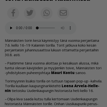
Sähköposti
Facebook
Twitter
Whatsapp
Män­näis­ten to­rin kesä käyn­nis­tyy tänä vuon­na per­jan­tai­na
7.6. kel­lo 16–19 Ka­lan­nin to­ril­la. To­rit jat­ku­va koko ke­sän
per­jan­tai­sin ju­han­nu­saat­toa lu­kuun ot­ta­mat­ta per­jan­tai­hin
30.8. as­ti.
– Pää­tim­me tänä vuon­na aloit­taa jo ke­sä­kuun alus­sa, mikä
tun­tui ole­van kä­vi­jöi­den ja myy­jien­kin toi­ve, Män­näis­ten tori
-yh­dis­tyk­sen pu­heen­joh­ta­ja
Mau­ri Kon­tu
sa­noo.
To­ri­myyn­nin li­säk­si to­ril­la on tut­tuun ta­paan pop-up -kah­vi­la.
To­ril­la kuul­laan kau­pun­gi­nark­ki­teh­ti
Lee­na Ar­ve­la-Hel­le­
nin
tie­tois­ku Uu­den­kau­pun­gin his­to­ri­as­ta heti kel­lo 16.
– Oli­pa kiva saa­da kut­su tul­la ker­to­maan Uu­den­kau­pun­gin
his­to­ri­as­ta Män­näis­ten to­ril­le. On­han Uu­si­kau­pun­ki pe­rus­