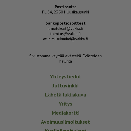
Postiosoite
PL 84, 23501 Uusikaupunki
Sähköpostiosoitteet
ilmoitukset@vakka.fi
toimitus@vakka.fi
etunimi.sukunimi@vakka.fi
Sivustomme käyttää evästeitä.
Evästeiden
hallinta
Yhteystiedot
Juttuvinkki
Lähetä lukijakuva
Yritys
Mediakortti
Avoimuusilmoitukset
Kuolinilmoitukset