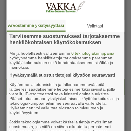
Arvostamme yksityisyyttäsi
Valintasi
Tarvitsemme suostumuksesi tarjotaksemme
henkilökohtaisen käyttökokemuksen
Me ja huolellisesti valitsemamme
0 teknologiakumppania
hyödynnämme henkilötietoja tarjotaksemme paremman
käyttäjäkokemuksen sekä kohdentaaksemme sisältöä ja
mainoksia.
Hyväksymällä suostut tietojesi käyttöön seuraavasti
Käytämme laitetunnisteita ja tallennamme evästeitä
Kesälehti (ilmainen)
laitteellesi saadaksemme tietoja esimerkiksi sivuista, joilla
vierailit, IP-osoitteestasi sekä laitteesi ominaisuuksista.
Pääset tutustumaan yksityiskohtaisesti käyttötarkoituksiin ja
teknologiakumppaneihimme seuraavalla välilehdellä.
Hylkääminen voi vaikuttaa sivuston toimivuuteen ja
käytettävyyteen.
Jotkin teknologiamme voivat käsitellä tietoja myös ilman
suostumusta, jos niillä on siihen oikeutettu peruste. Voit