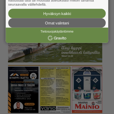
vastustaa tätä tai muuttaa asetuksiasi milloin tahansa
seuraavalla välilehdellä.
Hyväksyn kaikki
Omat valintani
Tietosuojakäytäntömme