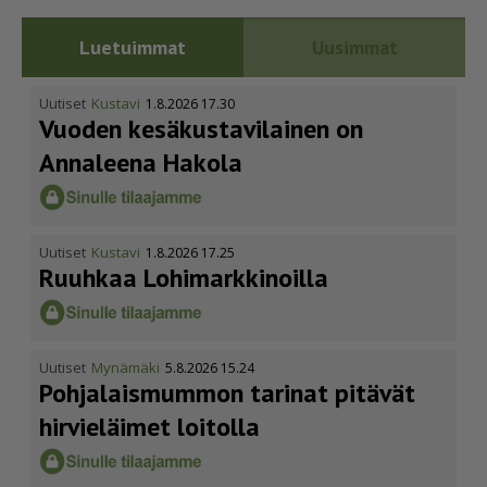
Luetuimmat
Uusimmat
Uutiset
Kustavi
1.8.2026 17.30
Vuoden kesäkus­ta­vi­lainen on
Annaleena Hakola
Uutiset
Kustavi
1.8.2026 17.25
Ruuhkaa Lohimark­ki­noilla
Uutiset
Mynämäki
5.8.2026 15.24
Pohja­lais­mummon tarinat pitävät
hirvieläimet loitolla