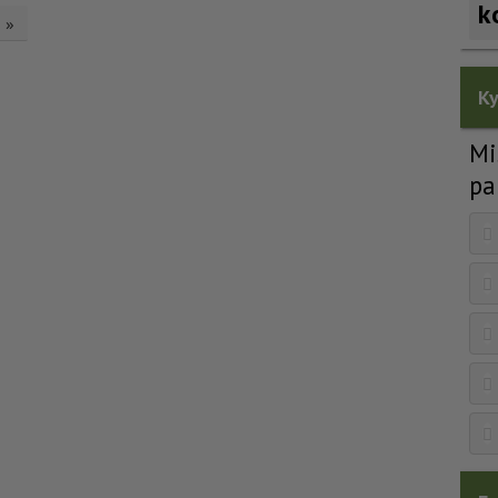
k
»
Ky
Mi
pa