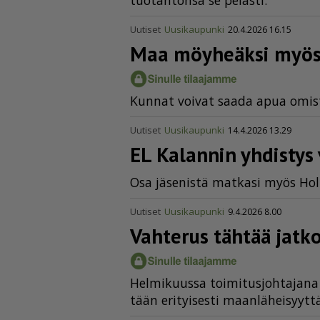
tuo­tan­ton­sa se pe­las­ti.
Uutiset
Uusikaupunki
20.4.2026 16.15
Maa möyheäksi myös v
Kun­nat voi­vat saa­da apua omis­t
Uutiset
Uusikaupunki
14.4.2026 13.29
EL Kalannin yhdistys 
Osa jä­se­nis­tä mat­ka­si myös Hol­
Uutiset
Uusikaupunki
9.4.2026 8.00
Vahterus tähtää jatk
Hel­mi­kuus­sa toi­mi­tus­joh­ta­ja­n
tään eri­tyi­ses­ti maan­lä­hei­syyt­t