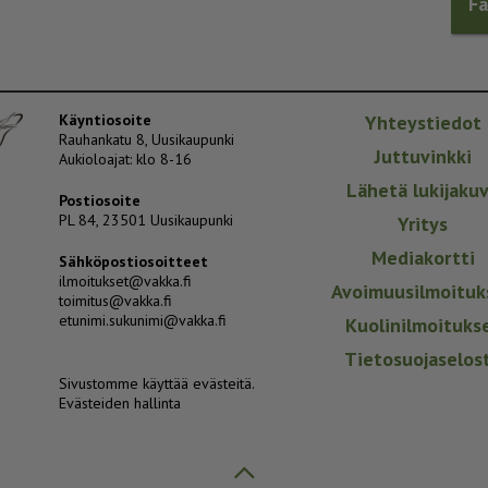
F
Käyntiosoite
Yhteystiedot
Rauhankatu 8, Uusikaupunki
Juttuvinkki
Aukioloajat: klo 8-16
Lähetä lukijaku
Postiosoite
PL 84, 23501 Uusikaupunki
Yritys
Mediakortti
Sähköpostiosoitteet
ilmoitukset@vakka.fi
Avoimuusilmoituk
toimitus@vakka.fi
etunimi.sukunimi@vakka.fi
Kuolinilmoituks
Tietosuojaselos
Sivustomme käyttää evästeitä.
Evästeiden hallinta