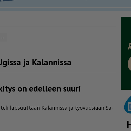
»
Ugissa ja Kalannissa
tys on edelleen suuri
­te­li lap­suut­taan Ka­lan­nis­sa ja työ­vuo­si­aan Sa­