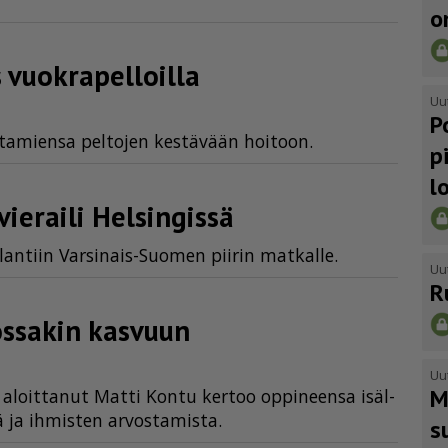
o
uokra­pel­loilla
Uu
P
a­mien­sa pel­to­jen kes­tä­vään hoi­toon.
p
l
vieraili Helsingissä
lan­tiin Var­si­nais-Suo­men pii­rin mat­kal­le.
Uu
R
ossakin kasvuun
Uu
M
a aloit­ta­nut Mat­ti Kon­tu ker­too op­pi­neen­sa isäl­
ä ja ih­mis­ten ar­vos­ta­mis­ta.
s