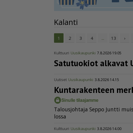
Kalanti
2
3
4
13
›
1
...
Kulttuuri
Uusikaupunki
7.8.2026 19.05
Satutuokiot alkavat 
Uutiset
Uusikaupunki
3.8.2026 14.15
Kuntarakenteen merki
Ta­lous­joh­ta­ja Sep­po Junt­ti muis
los­sa
Kulttuuri
Uusikaupunki
3.8.2026 14.00