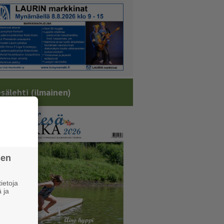
sälehti (ilmainen)
sen
ietoja
 ja