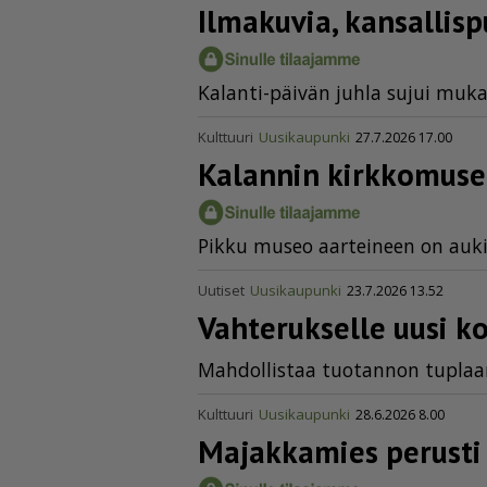
Ilmakuvia, kansal­lis
Ka­lan­ti-päi­vän juh­la su­jui mu­ka
Kulttuuri
Uusikaupunki
27.7.2026 17.00
Kalannin kirkkomuse
Pik­ku mu­seo aar­tei­neen on au­ki
Uutiset
Uusikaupunki
23.7.2026 13.52
Vahterukselle uusi ko
Mah­dol­lis­taa tuo­tan­non tup­laa
Kulttuuri
Uusikaupunki
28.6.2026 8.00
Majakkamies perusti pi