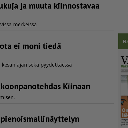
­pukuja ja muuta kiinnostavaa
­vis­sa mer­keis­sä
Nä
ota ei moni tiedä
 ke­sän ajan sekä pyy­det­tä­es­sä
koon­pa­no­tehdas Kiinaan
­mi­sen.
enois­mal­li­näyt­telyn