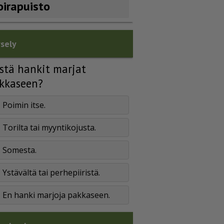
oirapuisto
sely
stä hankit marjat
kkaseen?
Poimin itse.
Torilta tai myyntikojusta.
Somesta.
Ystävältä tai perhepiiristä.
En hanki marjoja pakkaseen.