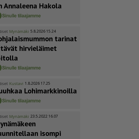
n Annaleena Hakola
tiset
Mynämäki
5.8.2026 15.24
ohja­lais­mummon tarinat
itävät hirvieläimet
oitolla
tiset
Kustavi
1.8.2026 17.25
uuhkaa Lohimark­ki­noilla
tiset
Mynämäki
23.5.2022 16.07
ynämäkeen
uunnitellaan isompi