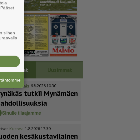
toja
. Pääset
e
n siihen
uraavalla
Luetuimmat
Uusimmat
äytäntömme
tiset
Mynämäki
6.8.2026 10.30
ynäkäs tutkii Mynämäen
ahdol­li­suuksia
tiset
Kustavi
1.8.2026 17.30
uoden kesäkus­ta­vi­lainen