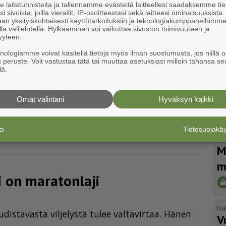
a - Pärkön sisarusten
laitetunnisteita ja tallennamme evästeitä laitteellesi saadaksemme tie
i sivuista, joilla vierailit, IP-osoitteestasi sekä laitteesi ominaisuuksista
 kerrostumia
an yksityiskohtaisesti käyttötarkoituksiin ja teknologiakumppaneihimm
la välilehdellä. Hylkääminen voi vaikuttaa sivuston toimivuuteen ja
yyteen.
oka on si­sa­rus­ten Kai­ja ja Lee­na Pär­kön syn­ty­mä­
knologiamme voivat käsitellä tietoja myös ilman suostumusta, jos niillä o
u peruste. Voit vastustaa tätä tai muuttaa asetuksiasi milloin tahansa se
na 1937, ja suku on asu­nut sii­nä vuo­des­ta 1950.
lä.
Omat valintani
Hyväksyn kaikki
pa kompos­toin­ti­lai­tok­selle
Tietosuojak
Uu
M
m
 on maratonlaji
Uu
is­ta­vas­ta vil­je­lys­tä tu­lee val­ta­vir­taa. Hä­nen
V