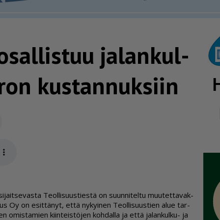
sallistuu jalan­kul­
rron kustannuksiin
Sähköposti
app
­jait­se­vas­ta Te­ol­li­suus­ties­tä on suun­ni­tel­tu muu­tet­ta­vak­
te­rus Oy on esit­tä­nyt, et­tä ny­kyi­nen Te­ol­li­suus­tien alue tar­
sen omis­ta­mien kiin­teis­tö­jen koh­dal­la ja et­tä ja­lan­kul­ku- ja