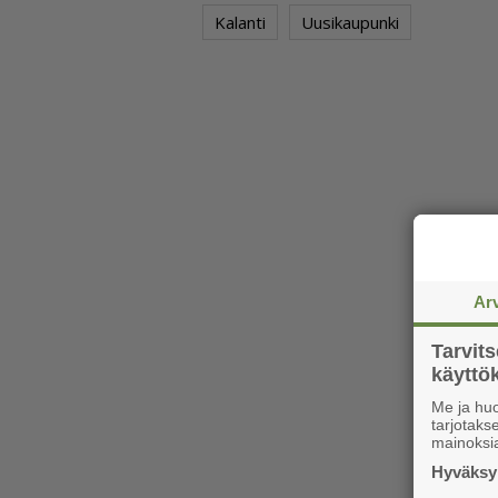
Kalanti
Uusikaupunki
Ar
Tarvit
käytt
Me ja huo
tarjotak
mainoksi
Hyväksym