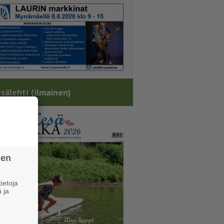
sälehti (ilmainen)
sen
ietoja
 ja