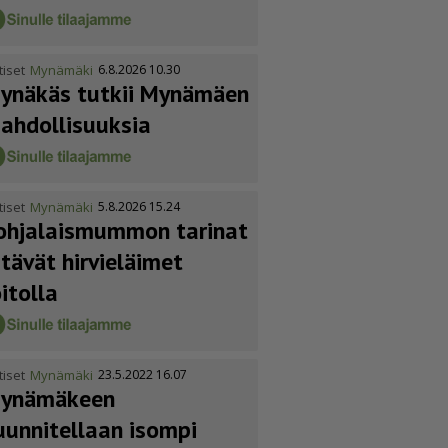
tiset
Mynämäki
6.8.2026 10.30
ynäkäs tutkii Mynämäen
ahdol­li­suuksia
tiset
Mynämäki
5.8.2026 15.24
ohja­lais­mummon tarinat
itävät hirvieläimet
oitolla
tiset
Mynämäki
23.5.2022 16.07
ynämäkeen
uunnitellaan isompi