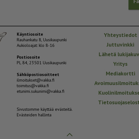
F
Käyntiosoite
Yhteystiedot
Rauhankatu 8, Uusikaupunki
Juttuvinkki
Aukioloajat: klo 8-16
Lähetä lukijaku
Postiosoite
PL 84, 23501 Uusikaupunki
Yritys
Mediakortti
Sähköpostiosoitteet
ilmoitukset@vakka.fi
Avoimuusilmoituk
toimitus@vakka.fi
etunimi.sukunimi@vakka.fi
Kuolinilmoituks
Tietosuojaselos
Sivustomme käyttää evästeitä.
Evästeiden hallinta