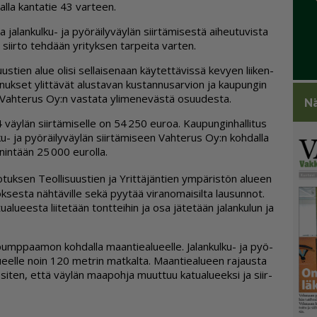
­dal­la kan­ta­tie 43 var­teen.
a­lan­kul­ku- ja pyö­räi­ly­väy­län siir­tä­mi­ses­tä ai­heu­tu­vis­ta
iir­to teh­dään yri­tyk­sen tar­pei­ta var­ten.
s­tien alue oli­si sel­lai­se­naan käy­tet­tä­vis­sä ke­vy­en lii­ken­
nuk­set ylit­tä­vät alus­ta­van kus­tan­nu­sar­vi­on ja kau­pun­gin
 Vah­te­rus Oy:n vas­ta­ta yli­me­ne­väs­tä osuu­des­ta.
Nä
väy­län siir­tä­mi­sel­le on 54 250 eu­roa. Kau­pun­gin­hal­li­tus
l­ku- ja pyö­räi­ly­väy­län siir­tä­mi­seen Vah­te­rus Oy:n koh­dal­la
enin­tään 25 000 eu­rol­la.
uk­sen Te­ol­li­suus­tien ja Yrit­tä­jän­tien ym­pä­ris­tön alu­een
es­ta näh­tä­vil­le sekä pyy­tää vi­ra­no­mai­sil­ta lau­sun­not.
­a­lu­ees­ta lii­te­tään tont­tei­hin ja osa jä­te­tään ja­lan­ku­lun ja
n pump­paa­mon koh­dal­la maan­tie­a­lu­eel­le. Ja­lan­kul­ku- ja pyö­
­lu­eel­le noin 120 met­rin mat­kal­ta. Maan­tie­a­lu­een ra­jaus­ta
 si­ten, et­tä väy­län maa­poh­ja muut­tuu ka­tu­a­lu­eek­si ja siir­