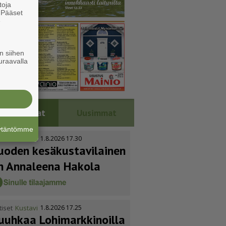
toja
. Pääset
e
n siihen
uraavalla
Luetuimmat
Uusimmat
äytäntömme
tiset
Kustavi
1.8.2026 17.30
uoden kesäkus­ta­vi­lainen
n Annaleena Hakola
tiset
Kustavi
1.8.2026 17.25
uuhkaa Lohimark­ki­noilla