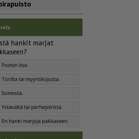
oirapuisto
sely
stä hankit marjat
kkaseen?
Poimin itse.
Torilta tai myyntikojusta.
Somesta.
Ystävältä tai perhepiiristä.
En hanki marjoja pakkaseen.