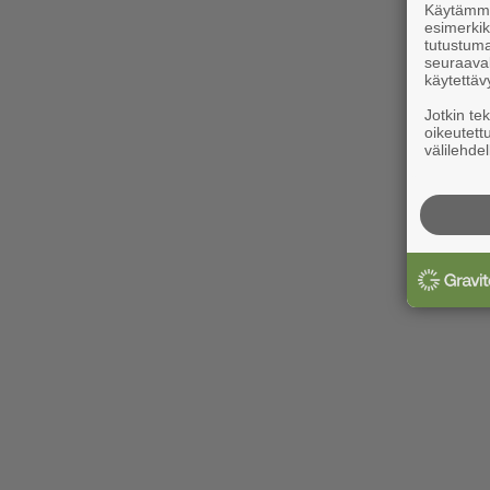
Käytämme 
esimerkiks
tutustuma
seuraaval
käytettäv
Jotkin te
oikeutett
välilehdel