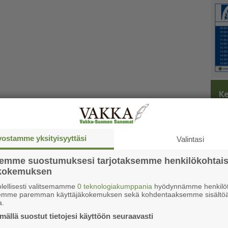
Ke
vostamme yksityisyyttäsi
Valintasi
semme suostumuksesi tarjotaksemme henkilökohtai
ökokemuksen
lellisesti valitsemamme
0 teknologiakumppania
hyödynnämme henkilöt
semme paremman käyttäjäkokemuksen sekä kohdentaaksemme sisältöä
a.
ällä suostut tietojesi käyttöön seuraavasti