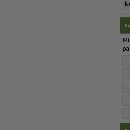
k
Ky
Mi
pa