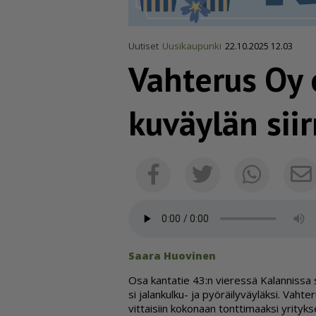
Uutiset
Uusikaupunki
22.10.2025 12.03
Vahterus Oy o
ku­väylän sii
Facebook
Twitter
Whats
Saa­ra Huo­vi­nen
Osa kan­ta­tie 43:n vie­res­sä Ka­lan­nis­sa si
si ja­lan­kul­ku- ja pyö­räi­ly­väy­läk­si. Vah­
vit­tai­siin ko­ko­naan tont­ti­maak­si yri­tyk­