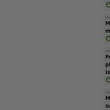
Uu
M
m
Uu
P
p
l
Uu
M
s