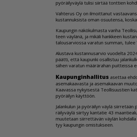
pyö­räi­ly­väy­lä tu­li­si siir­tää tont­tien koh
Vah­te­rus Oy on il­moit­ta­nut vas­taa­van­sa j
kus­tan­nuk­sis­ta oman osuu­ten­sa, kos­ka s
Kau­pun­gin nä­kö­kul­mas­ta van­ha Te­ol­li­suu
teen väy­lä­nä, ja mi­kä­li hank­keen kus­tan­
ta­lou­sar­vi­os­sa va­ra­tun sum­man, tu­lee
Alus­ta­va kus­tan­nu­sar­vio vuo­del­ta 2024 
päät­ti, et­tä kau­pun­ki osal­lis­tuu ja­lan­ku
sii­hen va­ra­tun mää­rä­ra­han puit­teis­sa 
Kau­pun­gin­hal­li­tus
aset­taa eh­do­t
ase­ma­kaa­vas­ta ja ase­ma­kaa­van muu­tok­s
Kaa­vas­sa ny­kyi­ses­tä Te­ol­li­suus­tien ka­tu
pyö­räi­lyn käyt­töön.
Ja­lan­ku­lun ja pyö­räi­lyn väy­lä siir­re­tää
räi­ly­väy­lä siir­tyy kan­ta­tie 43 maan­tie­a
muu­te­taan siir­ret­tä­vän väy­län koh­dal­la
tyy kau­pun­gin omis­tuk­seen.