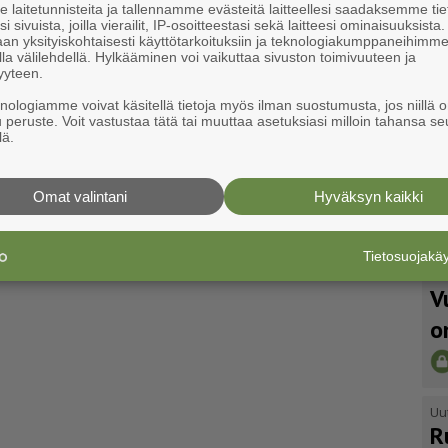
laitetunnisteita ja tallennamme evästeitä laitteellesi saadaksemme tie
i sivuista, joilla vierailit, IP-osoitteestasi sekä laitteesi ominaisuuksista
an yksityiskohtaisesti käyttötarkoituksiin ja teknologiakumppaneihimm
la välilehdellä. Hylkääminen voi vaikuttaa sivuston toimivuuteen ja
yyteen.
knologiamme voivat käsitellä tietoja myös ilman suostumusta, jos niillä o
u peruste. Voit vastustaa tätä tai muuttaa asetuksiasi milloin tahansa se
lä.
Omat valintani
Hyväksyn kaikki
Tietosuojak
Uu
V
o
Uu
R