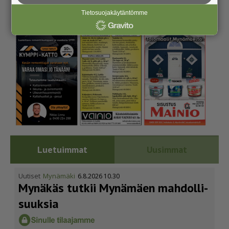
Tietosuojakäytäntömme
Luetuimmat
Uusimmat
Uutiset
Mynämäki
6.8.2026 10.30
Mynäkäs tutkii Mynämäen mahdol­li­
suuksia