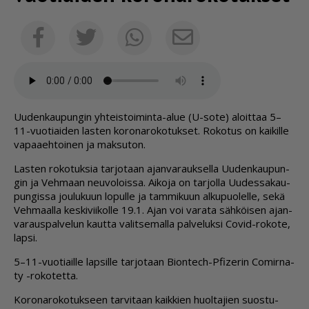
Sähköposti
Facebook
Twitter
Whatsapp
Uu­den­kau­pun­gin yh­teis­toi­min­ta-alue (U-sote) aloit­taa 5–
11-vuo­ti­ai­den las­ten ko­ro­na­ro­ko­tuk­set. Ro­ko­tus on kai­kil­le
va­paa­eh­toi­nen ja mak­su­ton.
Las­ten ro­ko­tuk­sia tar­jo­taan ajan­va­rauk­sel­la Uu­den­kau­pun­
gin ja Veh­maan neu­vo­lois­sa. Ai­ko­ja on tar­jol­la Uu­des­sa­kau­
pun­gis­sa jou­lu­kuun lo­pul­le ja tam­mi­kuun al­ku­puo­lel­le, sekä
Veh­maal­la kes­ki­vii­kol­le 19.1. Ajan voi va­ra­ta säh­köi­sen ajan­
va­raus­pal­ve­lun kaut­ta va­lit­se­mal­la pal­ve­luk­si Co­vid-ro­ko­te,
lap­si.
5–11-vuo­ti­ail­le lap­sil­le tar­jo­taan Bi­on­tech-Pfi­ze­rin Co­mir­na­
ty -ro­ko­tet­ta.
Ko­ro­na­ro­ko­tuk­seen tar­vi­taan kaik­kien huol­ta­jien suos­tu­