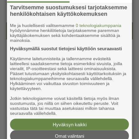
Tarvitsemme suostumuksesi tarjotaksemme
henkilökohtaisen käyttökokemuksen
Me ja huolellisesti valitsemamme
0 teknologiakumppania
Kesälehti (ilmainen)
hyödynnämme henkilötietoja tarjotaksemme paremman
käyttäjäkokemuksen sekä kohdentaaksemme sisältöä ja
mainoksia.
Hyväksymällä suostut tietojesi käyttöön seuraavasti
Käytämme laitetunnisteita ja tallennamme evästeitä
laitteellesi saadaksemme tietoja esimerkiksi sivuista, joilla
vierailit, IP-osoitteestasi sekä laitteesi ominaisuuksista.
Pääset tutustumaan yksityiskohtaisesti käyttötarkoituksiin ja
teknologiakumppaneihimme seuraavalla välilehdellä.
Hylkääminen voi vaikuttaa sivuston toimivuuteen ja
käytettävyyteen.
Jotkin teknologiamme voivat käsitellä tietoja myös ilman
suostumusta, jos niillä on siihen oikeutettu peruste. Voit
vastustaa tätä tai muuttaa asetuksiasi milloin tahansa
seuraavalla välilehdellä.
Hyväksyn kaikki
Omat valintani