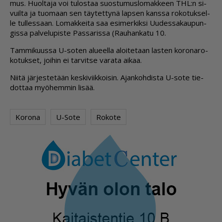
mus. Huol­ta­ja voi tu­los­taa suos­tu­mus­lo­mak­keen THL:n si­
vuil­ta ja tuo­maan sen täy­tet­ty­nä lap­sen kans­sa ro­ko­tuk­sel­
le tul­les­saan. Lo­mak­kei­ta saa esi­mer­kik­si Uu­des­sa­kau­pun­
gis­sa pal­ve­lu­pis­te Pas­sa­ris­sa (Rau­han­ka­tu 10.
Tam­mi­kuus­sa U-so­ten alu­eel­la aloi­te­taan las­ten ko­ro­na­ro­
ko­tuk­set, joi­hin ei tar­vit­se va­ra­ta ai­kaa.
Nii­tä jär­jes­te­tään kes­ki­viik­koi­sin. Ajan­koh­dis­ta U-sote tie­
dot­taa myö­hem­min li­sää.
Korona
U-Sote
Rokote