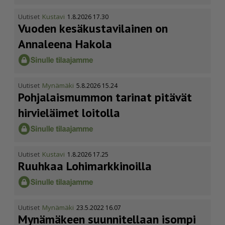
Uutiset
Kustavi
1.8.2026 17.30
Vuoden kesäkus­ta­vi­lainen on
Annaleena Hakola
Uutiset
Mynämäki
5.8.2026 15.24
Pohja­lais­mummon tarinat pitävät
hirvieläimet loitolla
Uutiset
Kustavi
1.8.2026 17.25
Ruuhkaa Lohimark­ki­noilla
Uutiset
Mynämäki
23.5.2022 16.07
Mynämäkeen suunnitellaan isompi