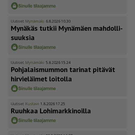
Uutiset
Mynämäki
6.8.2026 10.30
Mynäkäs tutkii Mynämäen mahdol­li­
suuksia
Uutiset
Mynämäki
5.8.2026 15.24
Pohja­lais­mummon tarinat pitävät
hirvieläimet loitolla
Uutiset
Kustavi
1.8.2026 17.25
Ruuhkaa Lohimark­ki­noilla