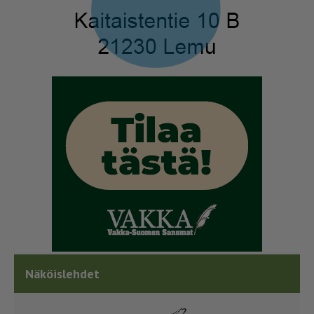
Näköislehdet