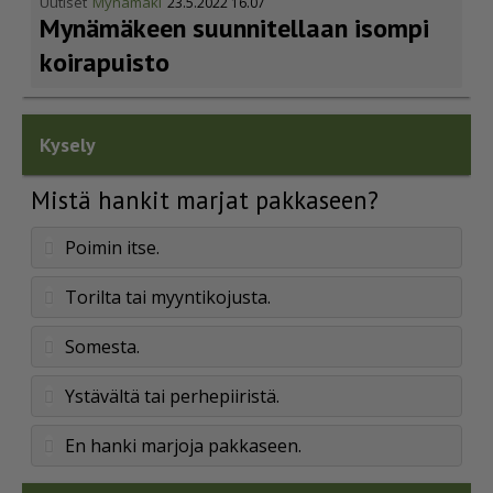
Uutiset
Mynämäki
23.5.2022 16.07
Mynämäkeen suunnitellaan isompi
koirapuisto
Kysely
Mistä hankit marjat pakkaseen?
Poimin itse.
Torilta tai myyntikojusta.
Somesta.
Ystävältä tai perhepiiristä.
En hanki marjoja pakkaseen.