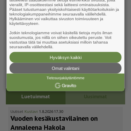
vierailit, IP-osoitteestasi sekä laitteesi ominaisuuksista.
Pääset tutustumaan yksityiskohtaisesti käyttötarkoituksiin ja
teknologiakumppaneihimme seuraavalla välilehdellä.
Hylkääminen voi vaikuttaa sivuston toimivuuteen ja
käytettävyyteen.
Jotkin teknologiamme voivat käsitellä tietoja myös ilman
suostumusta, jos niillä on siihen oikeutettu peruste. Voit
vastustaa tätä tai muuttaa asetuksiasi milloin tahansa
seuraavalla välilehdellä.
Hyväksyn kaikki
Omat valintani
Tietosuojakäytäntömme
Luetuimmat
Uusimmat
Uutiset
Kustavi
1.8.2026 17.30
Vuoden kesäkus­ta­vi­lainen on
Annaleena Hakola