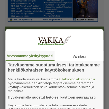
Kesälehti (ilmainen)
Arvostamme yksityisyyttäsi
Valintasi
Tarvitsemme suostumuksesi tarjotaksemme
henkilökohtaisen käyttökokemuksen
Me ja huolellisesti valitsemamme
0 teknologiakumppania
hyödynnämme henkilötietoja tarjotaksemme paremman
käyttäjäkokemuksen sekä kohdentaaksemme sisältöä ja
mainoksia.
Hyväksymällä suostut tietojesi käyttöön seuraavasti
Käytämme laitetunnisteita ja tallennamme evästeitä
laitteellesi saadaksemme tietoja esimerkiksi sivuista, joilla