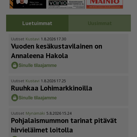
Luetuimmat
Uusimmat
Uutiset
Kustavi
1.8.2026 17.30
Vuoden kesäkus­ta­vi­lainen on
Annaleena Hakola
Uutiset
Kustavi
1.8.2026 17.25
Ruuhkaa Lohimark­ki­noilla
Uutiset
Mynämäki
5.8.2026 15.24
Pohja­lais­mummon tarinat pitävät
hirvieläimet loitolla