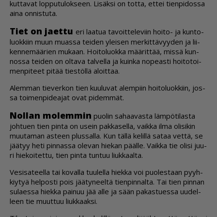
kut­ta­vat lop­pu­tu­lok­seen. Li­säk­si on tot­ta, et­tei tien­pi­dos­sa
ai­na on­nis­tu­ta.
Tiet on ja­et­tu
eri laa­tua ta­voit­te­le­viin hoi­to- ja kun­to­
luok­kiin muun mu­as­sa tei­den ylei­sen mer­kit­tä­vyy­den ja lii­
ken­ne­mää­rien mu­kaan. Hoi­to­luok­ka mää­rit­tää, mis­sä kun­
nos­sa tei­den on ol­ta­va tal­vel­la ja kuin­ka no­pe­as­ti hoi­to­toi­
men­pi­teet pi­tää ties­töl­lä aloit­taa.
Alem­man tie­ver­kon tien kuu­lu­vat alem­piin hoi­to­luok­kiin, jos­
sa toi­men­pi­de­a­jat ovat pi­dem­mät.
Nol­lan mo­lem­min
puo­lin sa­haa­vas­ta läm­pö­ti­las­ta
joh­tu­en tien pin­ta on usein pak­ka­sel­la, vaik­ka il­ma oli­si­kin
muu­ta­man as­teen plus­sal­la. Kun täl­lä ke­lil­lä sa­taa vet­tä, se
jää­tyy heti pin­nas­sa ole­van hie­kan pääl­le. Vaik­ka tie oli­si juu­
ri hie­koi­tet­tu, tien pin­ta tun­tuu liuk­kaal­ta.
Ve­si­sa­teel­la tai ko­val­la tuu­lel­la hiek­ka voi puo­les­taan pyyh­
kiy­tyä hel­pos­ti pois jää­ty­neel­tä tien­pin­nal­ta. Tai tien pin­nan
su­la­es­sa hiek­ka pai­nuu jää al­le ja sään pa­kas­tu­es­sa uu­del­
leen tie muut­tuu liuk­kaak­si.