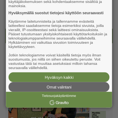
käyttäjäkokemuksen sekä kohdentaaksemme sisältöä ja
mainoksia.
Hyväksymällä suostut tietojesi käyttöön seuraavasti
Käytämme laitetunnisteita ja tallennamme evästeitä
laitteellesi saadaksemme tietoja esimerkiksi sivuista, joilla
vierailit, IP-osoitteestasi sekä laitteesi ominaisuuksista.
Pääset tutustumaan yksityiskohtaisesti käyttötarkoituksiin ja
Näköislehdet
teknologiakumppaneihimme seuraavalla välilehdellä.
Hylkääminen voi vaikuttaa sivuston toimivuuteen ja
käytettävyyteen.
Jotkin teknologiamme voivat käsitellä tietoja myös ilman
suostumusta, jos niillä on siihen oikeutettu peruste. Voit
vastustaa tätä tai muuttaa asetuksiasi milloin tahansa
seuraavalla välilehdellä.
Hyväksyn kaikki
Omat valintani
Tietosuojakäytäntömme