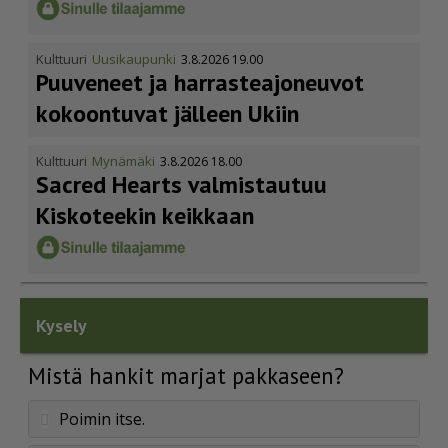
Kulttuuri
Uusikaupunki
3.8.2026 19.00
Puuveneet ja harras­te­a­jo­neuvot
kokoontuvat jälleen Ukiin
Kulttuuri
Mynämäki
3.8.2026 18.00
Sacred Hearts valmistautuu
Kiskoteekin keikkaan
Kysely
Mistä hankit marjat pakkaseen?
Poimin itse.