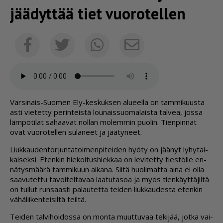
jäädyttää tiet vuorotellen
Sähköposti
Facebook
Twitter
Whatsapp
Var­si­nais-Suo­men Ely-kes­kuk­sen alu­eel­la on tam­mi­kuus­ta
as­ti vie­tet­ty pe­rin­teis­tä lou­nais­suo­ma­lais­ta tal­vea, jos­sa
läm­pö­ti­lat sa­haa­vat nol­lan mo­lem­min puo­lin. Tien­pin­nat
ovat vuo­ro­tel­len su­la­neet ja jää­ty­neet.
Liuk­kau­den­tor­jun­ta­toi­men­pi­tei­den hyö­ty on jää­nyt ly­hy­tai­
kai­sek­si. Eten­kin hie­koi­tus­hiek­kaa on le­vi­tet­ty ties­töl­le en­
nä­tys­mää­rä tam­mi­kuun ai­ka­na. Sii­tä huo­li­mat­ta ai­na ei ol­la
saa­vu­tet­tu ta­voi­tel­ta­vaa laa­tu­ta­soa ja myös tien­käyt­tä­jil­tä
on tul­lut run­saas­ti pa­lau­tet­ta tei­den liuk­kau­des­ta eten­kin
vä­hä­lii­ken­tei­sil­tä teil­tä.
Tei­den tal­vi­hoi­dos­sa on mon­ta muut­tu­vaa te­ki­jää, jot­ka vai­