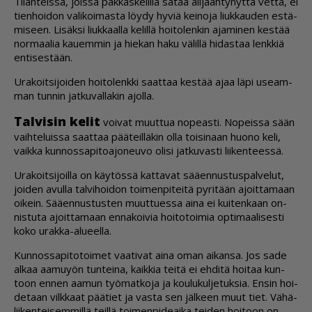
Ti­lan­teis­sa, jois­sa pak­kas­ke­lil­lä sa­taa ali­jääh­ty­nyt­tä vet­tä, ei
tien­hoi­don va­li­koi­mas­ta löy­dy hy­viä kei­no­ja liuk­kau­den es­tä­
mi­seen. Li­säk­si liuk­kaal­la ke­lil­lä hoi­to­len­kin aja­mi­nen kes­tää
nor­maa­lia kau­em­min ja hie­kan haku vä­lil­lä hi­das­taa lenk­kiä
en­ti­ses­tään.
Ura­koit­si­joi­den hoi­to­lenk­ki saat­taa kes­tää ajaa läpi use­am­
man tun­nin jat­ku­val­la­kin ajol­la.
Tal­vi­sin ke­lit
voi­vat muut­tua no­pe­as­ti. No­peis­sa sään
vaih­te­luis­sa saat­taa pää­teil­lä­kin ol­la toi­si­naan huo­no keli,
vaik­ka kun­nos­sa­pi­to­a­jo­neu­vo oli­si jat­ku­vas­ti lii­ken­tees­sä.
Ura­koit­si­joil­la on käy­tös­sä kat­ta­vat sää­en­nus­tus­pal­ve­lut,
joi­den avul­la tal­vi­hoi­don toi­men­pi­tei­tä py­ri­tään ajoit­ta­maan
oi­kein. Sää­en­nus­tus­ten muut­tu­es­sa ai­na ei kui­ten­kaan on­
nis­tu­ta ajoit­ta­maan en­na­koi­via hoi­to­toi­mia op­ti­maa­li­ses­ti
koko urak­ka-alu­eel­la.
Kun­nos­sa­pi­to­toi­met vaa­ti­vat ai­na oman ai­kan­sa. Jos sade
al­kaa aa­mu­yön tun­tei­na, kaik­kia tei­tä ei eh­di­tä hoi­taa kun­
toon en­nen aa­mun työ­mat­ko­ja ja kou­lu­kul­je­tuk­sia. En­sin hoi­
de­taan vilk­kaat pää­tiet ja vas­ta sen jäl­keen muut tiet. Vä­hä­
lii­ken­tei­sem­mil­lä teil­lä toi­men­pi­de­ai­ka tei­den hoi­toon on