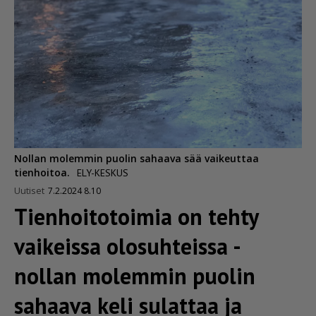
Nollan molemmin puolin sahaava sää vaikeuttaa
tienhoitoa.
ELY-KESKUS
Uutiset
7.2.2024 8.10
Tienhoi­to­toimia on tehty
vaikeissa olosuhteissa -
nollan molemmin puolin
sahaava keli sulattaa ja