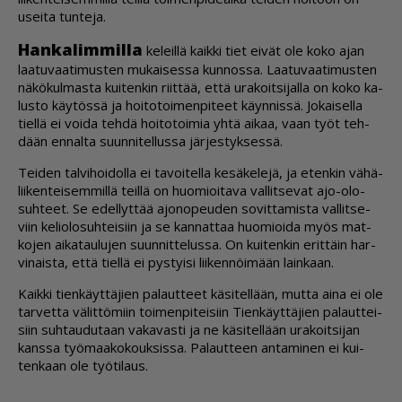
usei­ta tun­te­ja.
Han­ka­lim­mil­la
ke­leil­lä kaik­ki tiet ei­vät ole koko ajan
laa­tu­vaa­ti­mus­ten mu­kai­ses­sa kun­nos­sa. Laa­tu­vaa­ti­mus­ten
nä­kö­kul­mas­ta kui­ten­kin riit­tää, et­tä ura­koit­si­jal­la on koko ka­
lus­to käy­tös­sä ja hoi­to­toi­men­pi­teet käyn­nis­sä. Jo­kai­sel­la
tiel­lä ei voi­da teh­dä hoi­to­toi­mia yh­tä ai­kaa, vaan työt teh­
dään en­nal­ta suun­ni­tel­lus­sa jär­jes­tyk­ses­sä.
Tei­den tal­vi­hoi­dol­la ei ta­voi­tel­la ke­sä­ke­le­jä, ja eten­kin vä­hä­
lii­ken­tei­sem­mil­lä teil­lä on huo­mi­oi­ta­va val­lit­se­vat ajo-olo­
suh­teet. Se edel­lyt­tää ajo­no­peu­den so­vit­ta­mis­ta val­lit­se­
viin ke­li­o­lo­suh­tei­siin ja se kan­nat­taa huo­mi­oi­da myös mat­
ko­jen ai­ka­tau­lu­jen suun­nit­te­lus­sa. On kui­ten­kin erit­täin har­
vi­nais­ta, et­tä tiel­lä ei pys­tyi­si lii­ken­nöi­mään lain­kaan.
Kaik­ki tien­käyt­tä­jien pa­laut­teet kä­si­tel­lään, mut­ta ai­na ei ole
tar­vet­ta vä­lit­tö­miin toi­men­pi­tei­siin Tien­käyt­tä­jien pa­laut­tei­
siin suh­tau­du­taan va­ka­vas­ti ja ne kä­si­tel­lään ura­koit­si­jan
kans­sa työ­maa­ko­kouk­sis­sa. Pa­laut­teen an­ta­mi­nen ei kui­
ten­kaan ole työ­ti­laus.