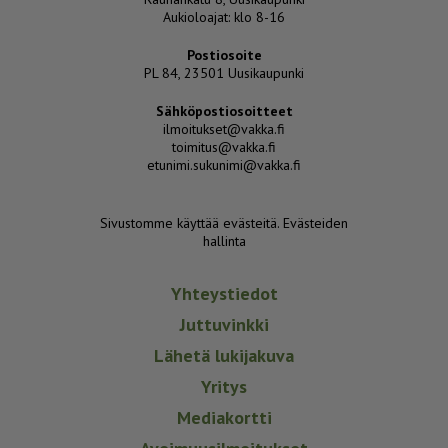
Aukioloajat: klo 8-16
Postiosoite
PL 84, 23501 Uusikaupunki
Sähköpostiosoitteet
ilmoitukset@vakka.fi
toimitus@vakka.fi
etunimi.sukunimi@vakka.fi
Sivustomme käyttää evästeitä.
Evästeiden
hallinta
Yhteystiedot
Juttuvinkki
Lähetä lukijakuva
Yritys
Mediakortti