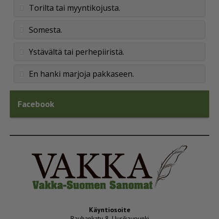
Torilta tai myyntikojusta.
Somesta.
Ystävältä tai perhepiiristä.
En hanki marjoja pakkaseen.
Facebook
Käyntiosoite
Rauhankatu 8, Uusikaupunki